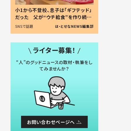
小1から不登校、息子は「ギフテッド」
だった 父が“ウチ給食”を作り続け
る理由とは #令和の親 #令和の子
SNSで話題
ほ・とせなNEWS編集部
ライター募集！
“人”のグッドニュースの取材・執筆をし
てみませんか？
お問い合わせページへ