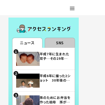
ニュース
SNS
平成7年に生まれた
双子…その29年後
の姿に「漫画みたい」
「素敵すぎる」
平成6年に撮った2シ
ョット 30年後の姿
に…「美男美女」「こ
んな夫婦になりた
い」
孫のためにお弁当を
作った祖母 孫が絶