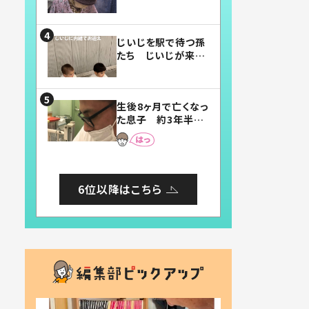
賛したお弁当に「美
味しそう」「お弁当す
ごい」
じいじを駅で待つ孫
たち じいじが来た
瞬間…！？「じいじイ
ケメン」「デレッデレ」
「嬉しくて可愛くてた
生後8ヶ月で亡くなっ
まらない」「幸せにな
た息子 約3年半
れる」
後、当時の妻の日記
に書いてあった本音
とは
6位以降はこちら