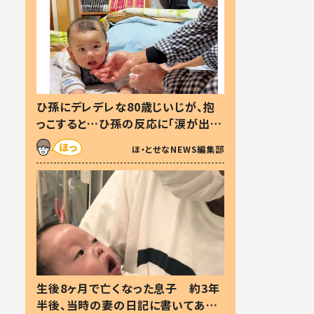
ひ孫にデレデレな80歳じいじが、抱
っこすると…ひ孫の反応に「涙が出ま
した」「可愛くて仕方ない」
ほ・とせなNEWS編集部
生後8ヶ月で亡くなった息子 約3年
半後、当時の妻の日記に書いてあっ