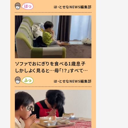
た本音とは
ほ・とせなNEWS編集部
ソファでおにぎりを食べる1歳息子
しかしよく見ると…母「！？」すべてを
察した母の投稿に「可愛いから許
ほ・とせなNEWS編集部
す！」「現行犯〜」