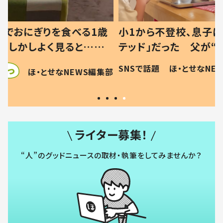
べる1歳
小1から不登校、息子は「ギフ
ひ孫にデ
と…母
テッド」だった 父が“ウチ給
が、抱っ
母の投稿
食”を作り続ける理由とは #令
に「涙が
SNSで話題
ほ・とせなNEWS編集部
EWS編集部
「現行
和の親 #令和の子
方ない」
ライター募集！
“人”のグッドニュースの取材・執筆をしてみませんか？