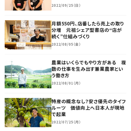
2022/09/25（日）
月額550円、店番したら売上の取り
分増 元祖シェア型書店の“店が
続く”仕組みづくり
2022/08/05（金）
農業はいくらでもやり方がある 複
数の仕事を生み出す兼業農家とい
う働き方
2022/08/01（月）
特産の概念なし？安さ優先のタイフ
ルーツ 価値向上へ日本人が現地
で起業
2022/07/25（月）