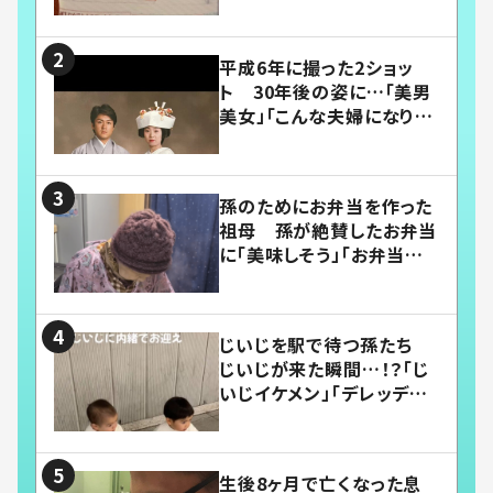
平成6年に撮った2ショッ
ト 30年後の姿に…「美男
美女」「こんな夫婦になりた
い」
孫のためにお弁当を作った
祖母 孫が絶賛したお弁当
に「美味しそう」「お弁当すご
い」
じいじを駅で待つ孫たち
じいじが来た瞬間…！？「じ
いじイケメン」「デレッデレ」
「嬉しくて可愛くてたまらな
い」「幸せになれる」
生後8ヶ月で亡くなった息