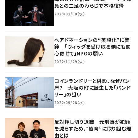
員との二足のわらじで本格復帰
2023/02/08（水）
ヘアドネーションの“美談化”に警
鐘 「ウィッグを受け取る側にも関
心寄せて」NPOの願い
2022/11/29（火）
コインランドリーと併設、なぜパン
屋？ 大阪の町に誕生した「パンド
リー」の狙い
2022/09/28（水）
反対押し切り退職 元刑事が犯罪
を減らすため、‟療育”に取り組む理
由とは