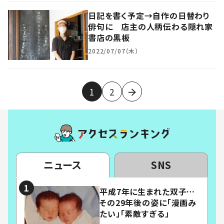
日記を書く予定→自作の日替わり
俳句に 店主の人柄伝わる隠れ家
書店の黒板
2022/07/07（木）
1
2
ニュース
SNS
平成7年に生まれた双子…
その29年後の姿に「漫画み
たい」「素敵すぎる」