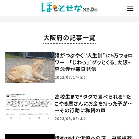
大阪府の記事一覧
猫がつぶやく”人生訓”に5万フォロ
ワー 「じわっ」「グッとくる」大阪・
専念寺が毎日発信
2023/07/14（金）
高校生まで“タダで食べられる”た
こやき屋さんにお金を持った子が…
→その行動に称賛の声
2023/06/08（木）
諦めかけた俳優への道 中学校教