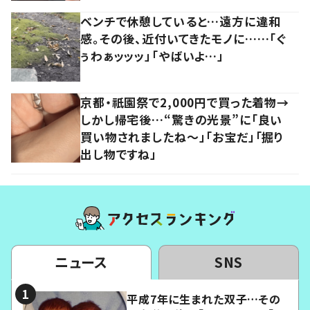
ベンチで休憩していると…遠方に違和
感。その後、近付いてきたモノに……「ぐ
ぅわぁッッッ」「やばいよ…」
京都・祇園祭で2,000円で買った着物→
しかし帰宅後…“驚きの光景”に「良い
買い物されましたね～」「お宝だ」「掘り
出し物ですね」
ニュース
SNS
平成7年に生まれた双子…その