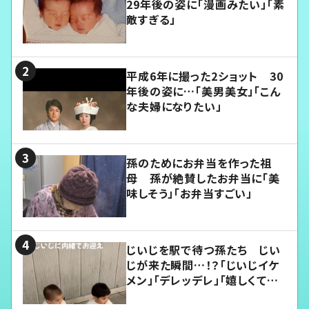
29年後の姿に「漫画みたい」「素
敵すぎる」
平成6年に撮った2ショット 30
年後の姿に…「美男美女」「こん
な夫婦になりたい」
孫のためにお弁当を作った祖
母 孫が絶賛したお弁当に「美
味しそう」「お弁当すごい」
じいじを駅で待つ孫たち じい
じが来た瞬間…！？「じいじイケ
メン」「デレッデレ」「嬉しくて可
愛くてたまらない」「幸せになれ