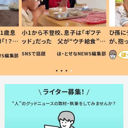
1歳息
小1から不登校、息子は「ギフテ
ひ孫に
「！？」
ッド」だった 父が“ウチ給食”を
が、抱
に「可愛
作り続ける理由とは #令和の親
「涙が
SNSで話題
ほ・とせなNEWS編集部
WS編集部
#令和の子
い」
ライター募集！
“人”のグッドニュースの取材・執筆をしてみませんか？