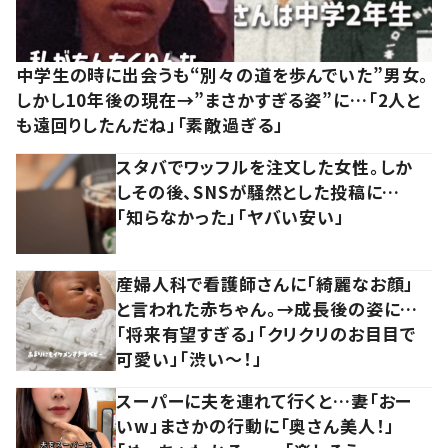
中学生の時に出会うも“別々の道を歩んでいた”男女。
しかし10年後の現在→”まさかすぎる姿”に…「2人と
も遠回りしたんだね」「素敵過ぎる」
スタバでワッフルを注文した女性。しか
しその後、SNSが騒然とした投稿に…
「知らなかった」「ヤバい安い」
産婦人科で看護師さんに「綺麗なお顔」
と言われた赤ちゃん。→成長後の姿に…
「将来有望すぎる」「クリクリのお目目で
可愛い」「渋い～！」
スーパーに夫を連れて行くと…妻「おー
いw」まさかの行動に「奥さん美人！」