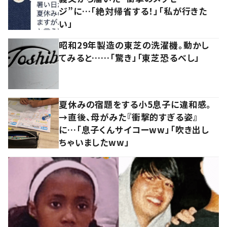
ジ”に…「絶対帰省する！」「私が行きた
い」
昭和29年製造の東芝の洗濯機。動かし
てみると……「驚き」「東芝恐るべし」
夏休みの宿題をする小5息子に違和感。
→直後、母がみた『衝撃的すぎる姿』
に…「息子くんサイコーww」「吹き出し
ちゃいましたww」