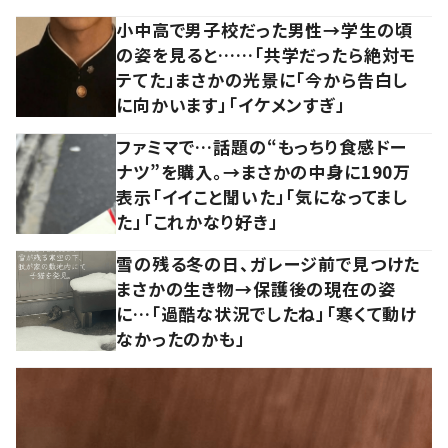
小中高で男子校だった男性→学生の頃
の姿を見ると……「共学だったら絶対モ
テてた」まさかの光景に「今から告白し
に向かいます」「イケメンすぎ」
ファミマで…話題の“もっちり食感ドー
ナツ”を購入。→まさかの中身に190万
表示「イイこと聞いた」「気になってまし
た」「これかなり好き」
雪の残る冬の日、ガレージ前で見つけた
まさかの生き物→保護後の現在の姿
に…「過酷な状況でしたね」「寒くて動け
なかったのかも」