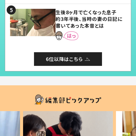
る」
生後8ヶ月で亡くなった息子
約3年半後、当時の妻の日記に
書いてあった本音とは
6位以降はこちら