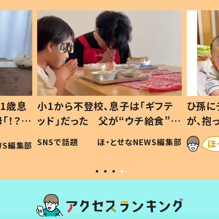
1歳息
小1から不登校、息子は「ギフテ
ひ孫に
「！？」
ッド」だった 父が“ウチ給食”を
が、抱
に「可愛
作り続ける理由とは #令和の親
「涙が
SNSで話題
ほ・とせなNEWS編集部
WS編集部
#令和の子
い」