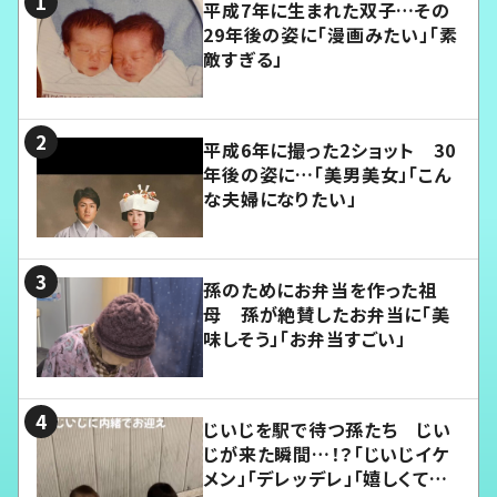
平成7年に生まれた双子…その
29年後の姿に「漫画みたい」「素
敵すぎる」
平成6年に撮った2ショット 30
年後の姿に…「美男美女」「こん
な夫婦になりたい」
孫のためにお弁当を作った祖
母 孫が絶賛したお弁当に「美
味しそう」「お弁当すごい」
じいじを駅で待つ孫たち じい
じが来た瞬間…！？「じいじイケ
メン」「デレッデレ」「嬉しくて可