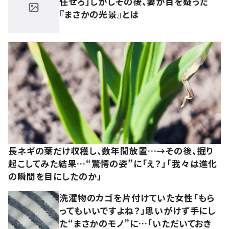
任せろ」しかしその後、妻が目を疑った
『まさかの光景』とは
長ネギの葉だけ収穫し、数年間放置…→その後、掘り
起こしてみた結果…“驚愕の姿”に「え？」「我々は進化
の瞬間を目にしたのか」
洗濯物のカゴを片付けていた女性「もら
ってもいいですよね？」思いがけず手にし
た“まさかのモノ”に…「いただいておき