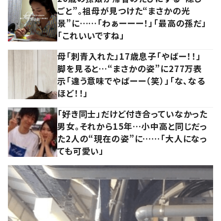
ごと”。祖母が見つけた“まさかの光
景”に……「わぁーーー！」「最高の孫だ」
「これいいですね」
母「刺青入れた」17歳息子「やばー！！」
脚を見ると…“まさかの姿”に277万表
示「違う意味でやばーー（笑）」「な、なる
ほど！！」
「好き同士」だけど付き合っていなかった
男女。それから15年…小中高と同じだっ
た2人の“現在の姿”に……「大人になっ
ても可愛い」