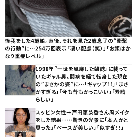
怪我をした4歳娘。直後、それを見た2歳息子の“衝撃
の行動”に…254万回表示「凄い配慮（笑）」「お顔はか
なり重症レベル」
1998年『一世を風靡した雑誌』に載って
いたギャル男。闘病を経て転身した現在
の”まさかの姿”に…「ギャップ！！」「まさ
かすぎる」「今も昔もかっこいい」「素晴
らしい」
スッピン女性→戸田恵梨香さん風メイク
をした結果……驚きの光景に「本人かと
思った」「ベースが美しい」「似すぎ！！」