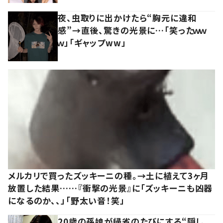
夜、虫取りに出かけたら“胸元に違和
感”→直後、驚きの光景に…「笑ったｗｗ
ｗ」「ギャップww」
メルカリで買ったズッキーニの種。→土に植えて3ヶ月
放置した結果……『衝撃の光景』に「ズッキーニも凶器
になるのか、、」「野太い音！笑」
20歳の孫娘が帰省のたびにする“隠し