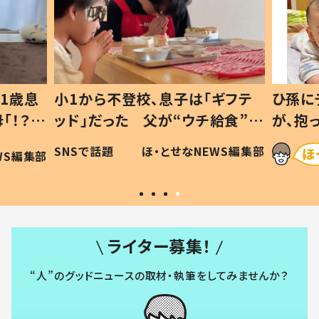
1歳息
小1から不登校、息子は「ギフテ
ひ孫に
「！？」
ッド」だった 父が“ウチ給食”を
が、抱
に「可愛
作り続ける理由とは #令和の親
「涙が
SNSで話題
ほ・とせなNEWS編集部
WS編集部
#令和の子
い」
ライター募集！
“人”のグッドニュースの取材・執筆をしてみませんか？