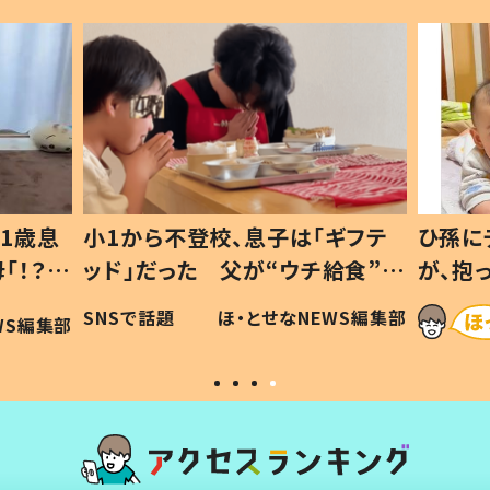
1歳息
小1から不登校、息子は「ギフテ
ひ孫に
「！？」
ッド」だった 父が“ウチ給食”を
が、抱
に「可愛
作り続ける理由とは #令和の親
「涙が
SNSで話題
ほ・とせなNEWS編集部
WS編集部
#令和の子
い」