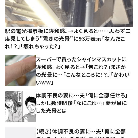
駅の電光掲示板に違和感。→よく見ると……思わず二
度見してしまう”驚きの光景”に93万表示「なんだこ
れ！？」「壊れちゃった？」
スーパーで買ったシャインマスカットに
違和感。よく見ると→「何これ？」まさか
の光景に…「こんなところに！？」「かわい
いww」
体調不良の妻に…夫「俺に全部任せろ」
しかし数時間後「なにこれ…」妻が目に
した光景とは
【続き】体調不良の妻に…夫「俺に全部