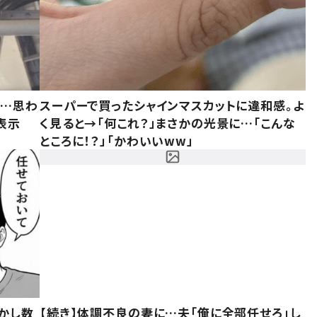
……思わ
スーパーで買ったシャインマスカットに違和感。よ
表示
く見ると→「何これ？」まさかの光景に…「こんな
ところに！？」「かわいいww」
かし数
【続き】体調不良の妻に…夫「俺に全部任せろ」し