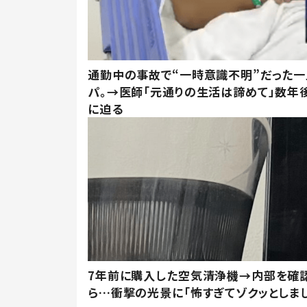
通勤中の事故で“一時意識不明”だった
パ。→医師「元通りの生活は諦めて」数年
に迫る
7年前に購入した空気清浄機→内部を確
ら…衝撃の光景に「怖すぎてゾクッとしま