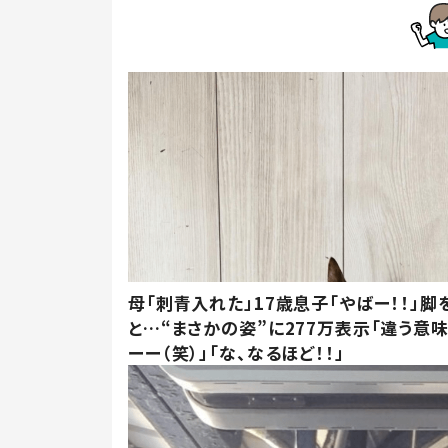
母「刺青入れた」17歳息子「やばー！！」脚
と…“まさかの姿”に277万表示「違う意
ーー（笑）」「な、なるほど！！」