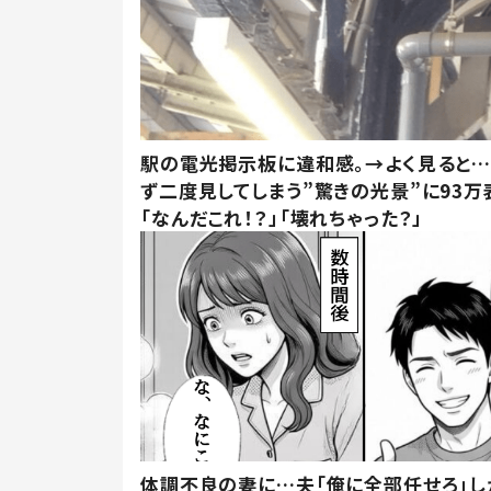
駅の電光掲示板に違和感。→よく見ると
ず二度見してしまう”驚きの光景”に93万
「なんだこれ！？」「壊れちゃった？」
体調不良の妻に…夫「俺に全部任せろ」し