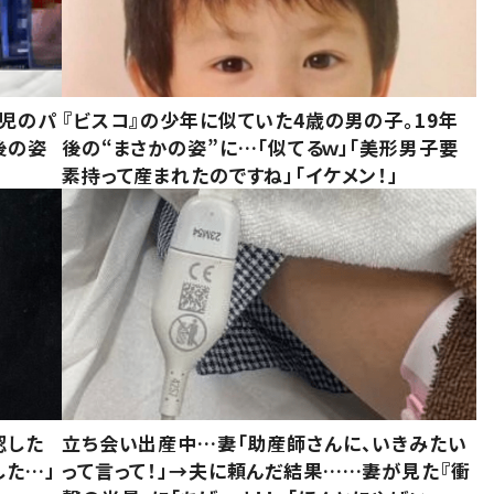
一児のパ
『ビスコ』の少年に似ていた4歳の男の子。19年
後の姿
後の“まさかの姿”に…「似てるｗ」「美形男子要
素持って産まれたのですね」「イケメン！」
認した
立ち会い出産中…妻「助産師さんに、いきみたい
した…」
って言って！」→夫に頼んだ結果……妻が見た『衝