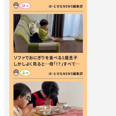
た本音とは
ほ・とせなNEWS編集部
ソファでおにぎりを食べる1歳息子
しかしよく見ると…母「！？」すべてを
察した母の投稿に「可愛いから許
ほ・とせなNEWS編集部
す！」「現行犯〜」