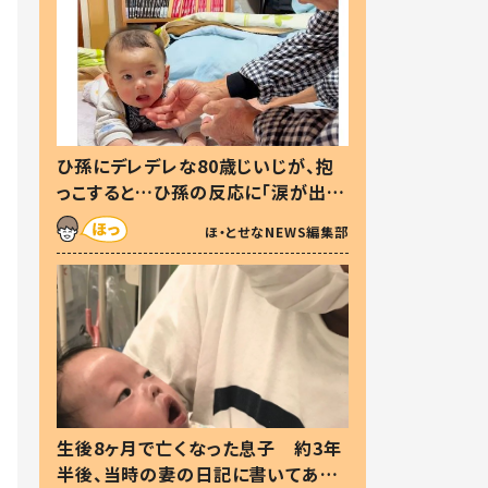
ひ孫にデレデレな80歳じいじが、抱
っこすると…ひ孫の反応に「涙が出ま
した」「可愛くて仕方ない」
ほ・とせなNEWS編集部
生後8ヶ月で亡くなった息子 約3年
半後、当時の妻の日記に書いてあっ