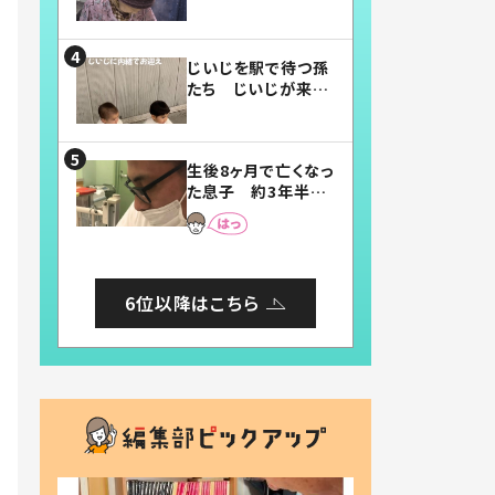
賛したお弁当に「美
味しそう」「お弁当す
ごい」
じいじを駅で待つ孫
たち じいじが来た
瞬間…！？「じいじイ
ケメン」「デレッデレ」
「嬉しくて可愛くてた
生後8ヶ月で亡くなっ
まらない」「幸せにな
た息子 約3年半
れる」
後、当時の妻の日記
に書いてあった本音
とは
6位以降はこちら