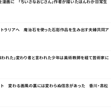
を漫画に 「ちいさなおじさん」作者が描いたほんわか日常生
ストラリアへ 庵治石を使った石彫作品を生み出す夫婦共同ア
救われた」変わり者と言われた少年は美術教師を経て芸術家に
スト 変わる画風の裏には変わらぬ信念があった 香川・高松