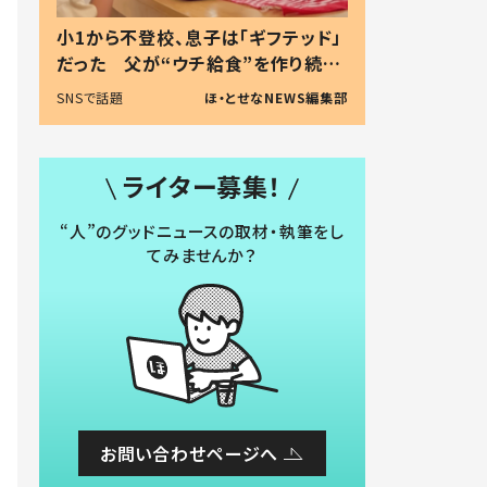
小1から不登校、息子は「ギフテッド」
だった 父が“ウチ給食”を作り続け
る理由とは #令和の親 #令和の子
SNSで話題
ほ・とせなNEWS編集部
ライター募集！
“人”のグッドニュースの取材・執筆をし
てみませんか？
お問い合わせページへ