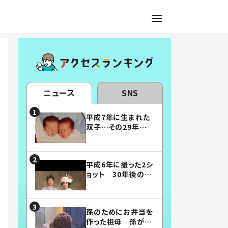
ニュース
SNS
平成7年に生まれた
双子…その29年後
の姿に「漫画みたい」
「素敵すぎる」
平成6年に撮った2シ
ョット 30年後の姿
に…「美男美女」「こ
んな夫婦になりた
い」
孫のためにお弁当を
作った祖母 孫が絶