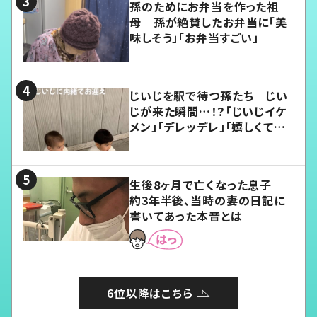
孫のためにお弁当を作った祖
母 孫が絶賛したお弁当に「美
味しそう」「お弁当すごい」
じいじを駅で待つ孫たち じい
じが来た瞬間…！？「じいじイケ
メン」「デレッデレ」「嬉しくて可
愛くてたまらない」「幸せになれ
る」
生後8ヶ月で亡くなった息子
約3年半後、当時の妻の日記に
書いてあった本音とは
6位以降はこちら