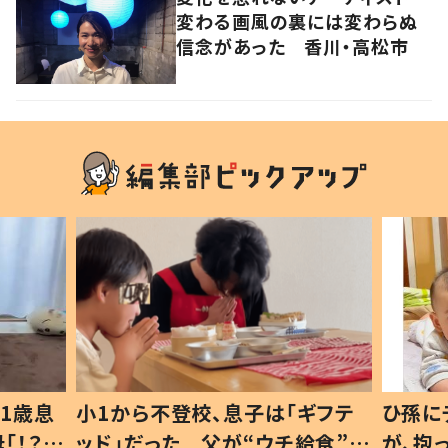
変わる画風の裏には変わらぬ
信念があった 香川・高松市
1歳息
小1から不登校、息子は「ギフテ
ひ孫に
「！？」
ッド」だった 父が“ウチ給食”を
が、抱