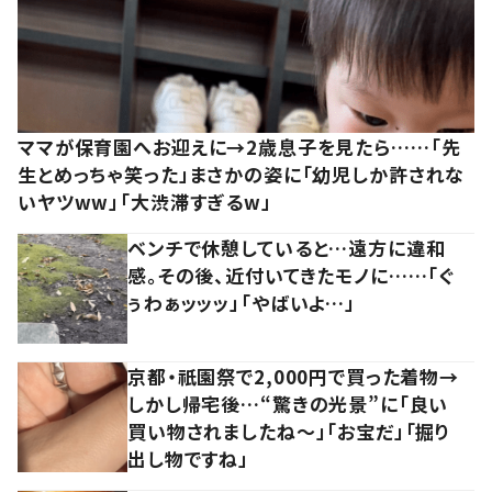
ママが保育園へお迎えに→2歳息子を見たら……「先
生とめっちゃ笑った」まさかの姿に「幼児しか許されな
いヤツww」「大渋滞すぎるw」
ベンチで休憩していると…遠方に違和
感。その後、近付いてきたモノに……「ぐ
ぅわぁッッッ」「やばいよ…」
京都・祇園祭で2,000円で買った着物→
しかし帰宅後…“驚きの光景”に「良い
買い物されましたね～」「お宝だ」「掘り
出し物ですね」