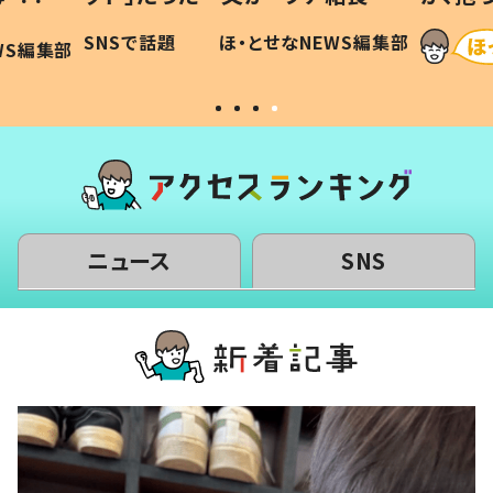
に「可愛
作り続ける理由とは #令和の親
「涙が
SNSで話題
ほ・とせなNEWS編集部
WS編集部
#令和の子
い」
ニュース
SNS