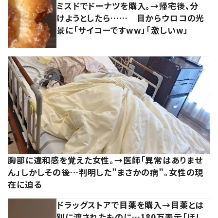
ミスドでドーナツを購入。→帰宅後、分
けようとしたら…… 目からウロコの光
景に「サイコーですww」「激しいw」
胸部に違和感を覚えた女性。→医師「異常はありませ
ん」しかしその後…判明した”まさかの病”。女性の現
在に迫る
ドラッグストアで目薬を購入→目薬とは
別に渡されたものに…180万表示「ほし