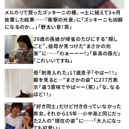
メルカリで買ったズッキーニの種。→土に植えて3ヶ月
放置した結果……『衝撃の光景』に「ズッキーニも凶器
になるのか、、」「野太い音！笑」
20歳の孫娘が帰省のたびにする“隠し
ごと”。祖母が見つけた“まさかの光
景”に……「わぁーーー！」「最高の孫だ」
「これいいですね」
母「刺青入れた」17歳息子「やばー！！」
脚を見ると…“まさかの姿”に277万表
示「違う意味でやばーー（笑）」「な、なる
ほど！！」
「好き同士」だけど付き合っていなかった
男女。それから15年…小中高と同じだっ
た2人の“現在の姿”に……「大人になっ
ても可愛い」