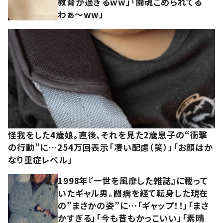
教育が過ぎるww」「闘魂こめられてる
わぁ～ww」
怪我をした4歳娘。直後、それを見た2歳息子の“衝撃
の行動”に…254万回表示「凄い配慮（笑）」「お顔はか
なり重症レベル」
1998年『一世を風靡した雑誌』に載って
いたギャル男。闘病を経て転身した現在
の”まさかの姿”に…「ギャップ！！」「まさ
かすぎる」「今も昔もかっこいい」「素晴