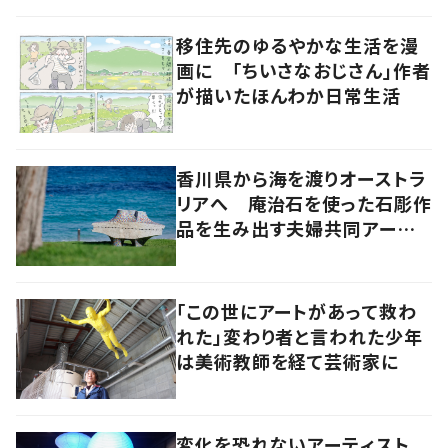
移住先のゆるやかな生活を漫
画に 「ちいさなおじさん」作者
が描いたほんわか日常生活
香川県から海を渡りオーストラ
リアへ 庵治石を使った石彫作
品を生み出す夫婦共同アーティ
スト「アキホタタ」
「この世にアートがあって救わ
れた」変わり者と言われた少年
は美術教師を経て芸術家に
変化を恐れないアーティスト