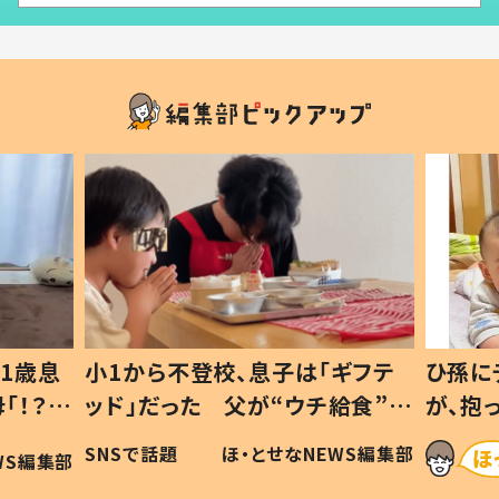
1歳息
小1から不登校、息子は「ギフテ
ひ孫に
「！？」
ッド」だった 父が“ウチ給食”を
が、抱
に「可愛
作り続ける理由とは #令和の親
「涙が
SNSで話題
ほ・とせなNEWS編集部
WS編集部
#令和の子
い」