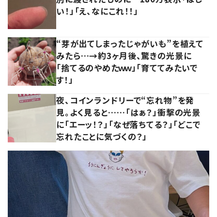
い！」「え、なにこれ！！」
“芽が出てしまったじゃがいも”を植えて
みたら…→約3ヶ月後、驚きの光景に
「捨てるのやめたｗｗ」「育ててみたいで
す！」
夜、コインランドリーで“忘れ物”を発
見。よく見ると……「はぁ？」衝撃の光景
に「エーッ！？」「なぜ落ちてる？」「どこで
忘れたことに気づくの？」