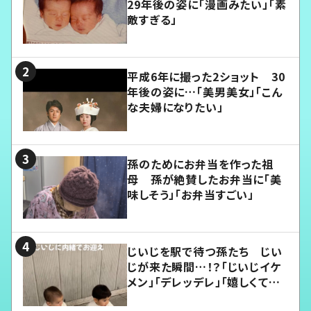
29年後の姿に「漫画みたい」「素
敵すぎる」
平成6年に撮った2ショット 30
年後の姿に…「美男美女」「こん
な夫婦になりたい」
孫のためにお弁当を作った祖
母 孫が絶賛したお弁当に「美
味しそう」「お弁当すごい」
じいじを駅で待つ孫たち じい
じが来た瞬間…！？「じいじイケ
メン」「デレッデレ」「嬉しくて可
愛くてたまらない」「幸せになれ