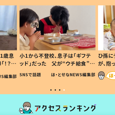
1歳息
小1から不登校、息子は「ギフテ
ひ孫に
「！？」
ッド」だった 父が“ウチ給食”を
が、抱
に「可愛
作り続ける理由とは #令和の親
「涙が
SNSで話題
ほ・とせなNEWS編集部
WS編集部
#令和の子
い」