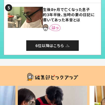
る」
生後8ヶ月で亡くなった息子
約3年半後、当時の妻の日記に
書いてあった本音とは
6位以降はこちら