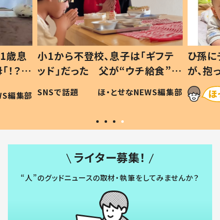
1歳息
小1から不登校、息子は「ギフテ
ひ孫に
「！？」
ッド」だった 父が“ウチ給食”を
が、抱
に「可愛
作り続ける理由とは #令和の親
「涙が
SNSで話題
ほ・とせなNEWS編集部
WS編集部
#令和の子
い」
ライター募集！
“人”のグッドニュースの取材・執筆をしてみませんか？