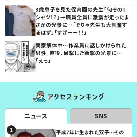
3歳息子を見た保育園の先生「何そのT
シャツ！？」→職員全員に激震が走ったま
さかの光景に…「そりゃ先生も大興奮す
るはず」「すげーー！！」
実家解体中…作業員に話しかけられた
男性。直後、目撃した衝撃の光景に…
「えっ」
ニュース
SNS
平成7年に生まれた双子…その