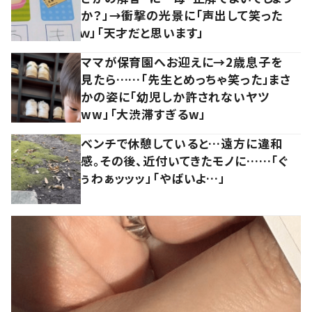
か？」→衝撃の光景に「声出して笑った
ｗ」「天才だと思います」
ママが保育園へお迎えに→2歳息子を
見たら……「先生とめっちゃ笑った」まさ
かの姿に「幼児しか許されないヤツ
ww」「大渋滞すぎるw」
ベンチで休憩していると…遠方に違和
感。その後、近付いてきたモノに……「ぐ
ぅわぁッッッ」「やばいよ…」