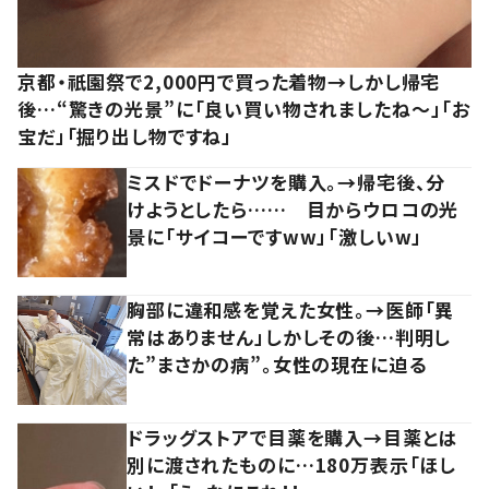
京都・祇園祭で2,000円で買った着物→しかし帰宅
後…“驚きの光景”に「良い買い物されましたね～」「お
宝だ」「掘り出し物ですね」
ミスドでドーナツを購入。→帰宅後、分
けようとしたら…… 目からウロコの光
景に「サイコーですww」「激しいw」
胸部に違和感を覚えた女性。→医師「異
常はありません」しかしその後…判明し
た”まさかの病”。女性の現在に迫る
ドラッグストアで目薬を購入→目薬とは
別に渡されたものに…180万表示「ほし