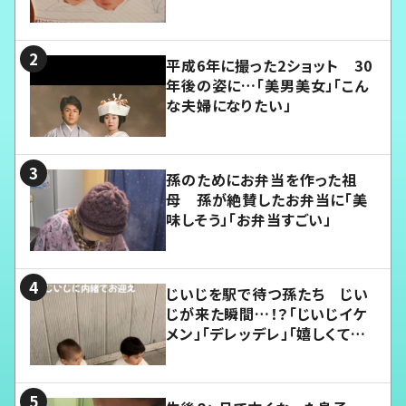
平成6年に撮った2ショット 30
年後の姿に…「美男美女」「こん
な夫婦になりたい」
孫のためにお弁当を作った祖
母 孫が絶賛したお弁当に「美
味しそう」「お弁当すごい」
じいじを駅で待つ孫たち じい
じが来た瞬間…！？「じいじイケ
メン」「デレッデレ」「嬉しくて可
愛くてたまらない」「幸せになれ
る」