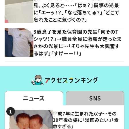
見。よく見ると……「はぁ？」衝撃の光景
に「エーッ！？」「なぜ落ちてる？」「どこで
忘れたことに気づくの？」
3歳息子を見た保育園の先生「何そのT
シャツ！？」→職員全員に激震が走ったま
さかの光景に…「そりゃ先生も大興奮す
るはず」「すげーー！！」
ニュース
SNS
平成7年に生まれた双子…その
29年後の姿に「漫画みたい」「素
敵すぎる」