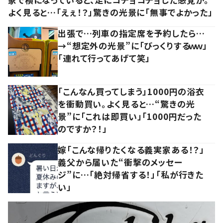
よく見ると…「えぇ！？」驚きの光景に「無事でよかった」
出張で…列車の指定席を予約したら…
→“想定外の光景”に「びっくりするｗｗ」
「連れて行ってあげて笑」
「こんなん買ってしまう」1000円の浴衣
を衝動買い。よく見ると…“驚きの光
景”に「これは即買い」「1000円だった
のですか？！」
嫁「こんな帰りたくなる義実家ある！？」
義父から届いた“衝撃のメッセー
ジ”に…「絶対帰省する！」「私が行きた
い」