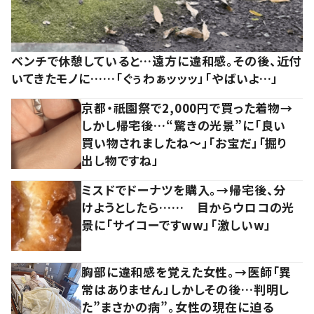
ベンチで休憩していると…遠方に違和感。その後、近付
いてきたモノに……「ぐぅわぁッッッ」「やばいよ…」
京都・祇園祭で2,000円で買った着物→
しかし帰宅後…“驚きの光景”に「良い
買い物されましたね～」「お宝だ」「掘り
出し物ですね」
ミスドでドーナツを購入。→帰宅後、分
けようとしたら…… 目からウロコの光
景に「サイコーですww」「激しいw」
胸部に違和感を覚えた女性。→医師「異
常はありません」しかしその後…判明し
た”まさかの病”。女性の現在に迫る