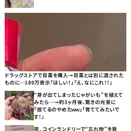
ドラッグストアで目薬を購入→目薬とは別に渡された
ものに…180万表示「ほしい！」「え、なにこれ！！」
“芽が出てしまったじゃがいも”を植えて
みたら…→約3ヶ月後、驚きの光景に
「捨てるのやめたｗｗ」「育ててみたいで
す！」
夜、コインランドリーで“忘れ物”を発