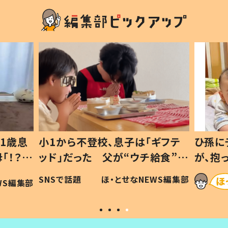
1歳息
小1から不登校、息子は「ギフテ
ひ孫に
「！？」
ッド」だった 父が“ウチ給食”を
が、抱
に「可愛
作り続ける理由とは #令和の親
「涙が
SNSで話題
ほ・とせなNEWS編集部
WS編集部
#令和の子
い」