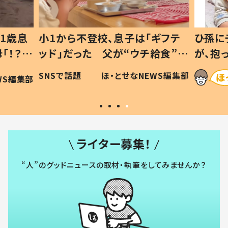
1歳息
小1から不登校、息子は「ギフテ
ひ孫に
「！？」
ッド」だった 父が“ウチ給食”を
が、抱
に「可愛
作り続ける理由とは #令和の親
「涙が
SNSで話題
ほ・とせなNEWS編集部
WS編集部
#令和の子
い」
ライター募集！
“人”のグッドニュースの取材・執筆をしてみませんか？