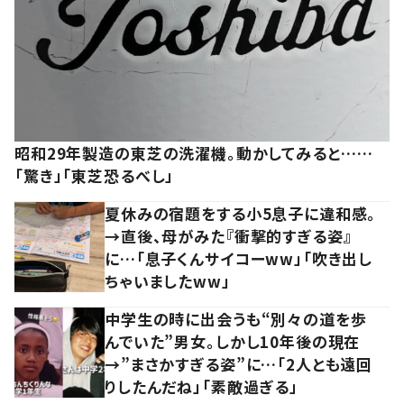
昭和29年製造の東芝の洗濯機。動かしてみると……
「驚き」「東芝恐るべし」
夏休みの宿題をする小5息子に違和感。
→直後、母がみた『衝撃的すぎる姿』
に…「息子くんサイコーww」「吹き出し
ちゃいましたww」
中学生の時に出会うも“別々の道を歩
んでいた”男女。しかし10年後の現在
→”まさかすぎる姿”に…「2人とも遠回
りしたんだね」「素敵過ぎる」