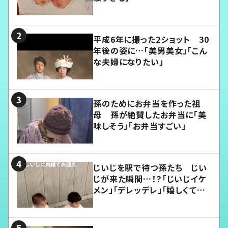
平成6年に撮った2ショット 30
年後の姿に…「美男美女」「こん
な夫婦になりたい」
孫のためにお弁当を作った祖
母 孫が絶賛したお弁当に「美
味しそう」「お弁当すごい」
じいじを駅で待つ孫たち じい
じが来た瞬間…！？「じいじイケ
メン」「デレッデレ」「嬉しくて可
愛くてたまらない」「幸せになれ
る」