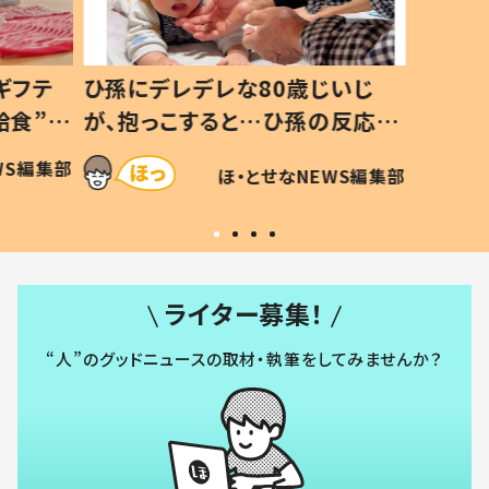
ギフテ
ひ孫にデレデレな80歳じいじ
給食”を
が、抱っこすると…ひ孫の反応に
和の親
「涙が出ました」「可愛くて仕方な
WS編集部
ほ・とせなNEWS編集部
い」
ライター募集！
“人”のグッドニュースの取材・執筆をしてみませんか？