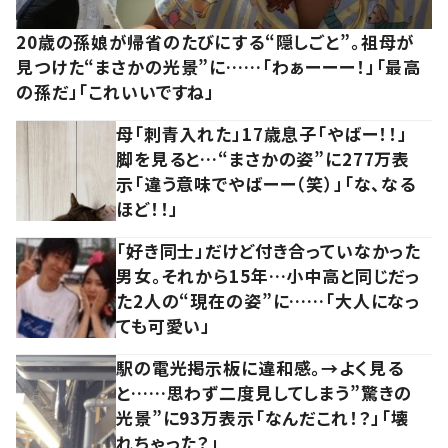
20歳の孫娘が帰省のたびにする“隠しごと”。祖母が
見つけた“まさかの光景”に……「わぁーーー！」「最高
の孫だ」「これいいですね」
母「刺青入れた」17歳息子「やばー！！」
脚を見ると…“まさかの姿”に277万表
示「違う意味でやばーー（笑）」「な、なる
ほど！！」
「好き同士」だけど付き合っていなかった
男女。それから15年…小中高と同じだっ
た2人の“現在の姿”に……「大人になっ
ても可愛い」
駅の電光掲示板に違和感。→よく見る
と……思わず二度見してしまう”驚きの
光景”に93万表示「なんだこれ！？」「壊
れちゃった？」