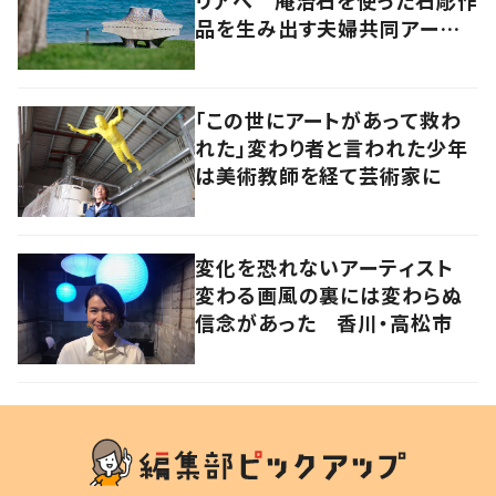
リアへ 庵治石を使った石彫作
品を生み出す夫婦共同アーティ
スト「アキホタタ」
「この世にアートがあって救わ
れた」変わり者と言われた少年
は美術教師を経て芸術家に
変化を恐れないアーティスト
変わる画風の裏には変わらぬ
信念があった 香川・高松市