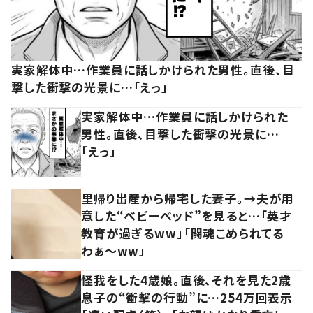
実家解体中…作業員に話しかけられた男性。直後、目
撃した衝撃の光景に…「えっ」
実家解体中…作業員に話しかけられた
男性。直後、目撃した衝撃の光景に…
「えっ」
里帰り出産から帰宅した妻子。→夫が用
意した“ベビーベッド”を見ると…「英才
教育が過ぎるww」「闘魂こめられてる
わぁ～ww」
怪我をした4歳娘。直後、それを見た2歳
息子の“衝撃の行動”に…254万回表示