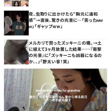
夜、虫取りに出かけたら“胸元に違和
感”→直後、驚きの光景に…「笑ったｗｗ
ｗ」「ギャップww」
メルカリで買ったズッキーニの種。→土
に植えて3ヶ月放置した結果……『衝撃
の光景』に「ズッキーニも凶器になるの
か、、」「野太い音！笑」