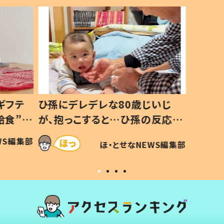
ギフテ
ひ孫にデレデレな80歳じいじ
給食”を
が、抱っこすると…ひ孫の反応に
和の親
「涙が出ました」「可愛くて仕方な
WS編集部
ほ・とせなNEWS編集部
い」