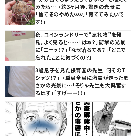
みたら…→約3ヶ月後、驚きの光景に
「捨てるのやめたｗｗ」「育ててみたいで
す！」
夜、コインランドリーで“忘れ物”を発
見。よく見ると……「はぁ？」衝撃の光景
に「エーッ！？」「なぜ落ちてる？」「どこで
忘れたことに気づくの？」
3歳息子を見た保育園の先生「何そのT
シャツ！？」→職員全員に激震が走ったま
さかの光景に…「そりゃ先生も大興奮す
るはず」「すげーー！！」