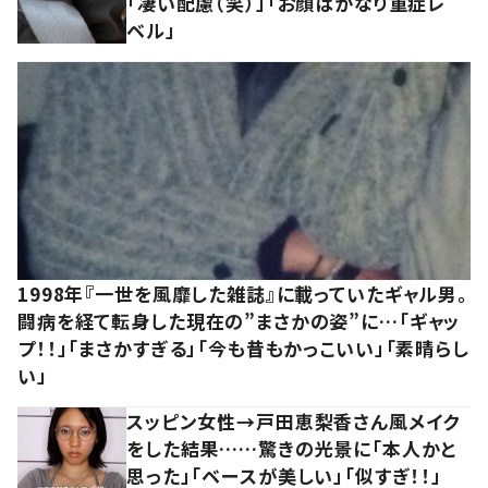
「凄い配慮（笑）」「お顔はかなり重症レ
ベル」
1998年『一世を風靡した雑誌』に載っていたギャル男。
闘病を経て転身した現在の”まさかの姿”に…「ギャッ
プ！！」「まさかすぎる」「今も昔もかっこいい」「素晴らし
い」
スッピン女性→戸田恵梨香さん風メイク
をした結果……驚きの光景に「本人かと
思った」「ベースが美しい」「似すぎ！！」