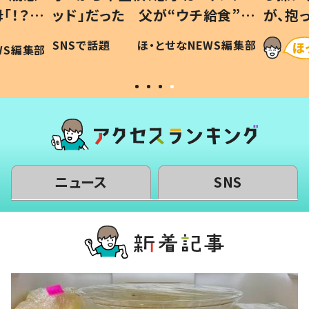
「！？」
ッド」だった 父が“ウチ給食”を
が、抱
に「可愛
作り続ける理由とは #令和の親
「涙が
SNSで話題
ほ・とせなNEWS編集部
WS編集部
#令和の子
い」
ニュース
SNS