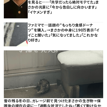
を見ると……「共学だったら絶対モテてた」ま
さかの光景に「今から告白しに向かいます」
「イケメンすぎ」
ファミマで…話題の“もっちり食感ドーナ
ツ”を購入。→まさかの中身に190万表示「イ
イこと聞いた」「気になってました」「これかな
り好き」
雪の残る冬の日、ガレージ前で見つけたまさかの生き物→保
護後の現在の姿に…「過酷な状況でしたね」「寒くて動けなか