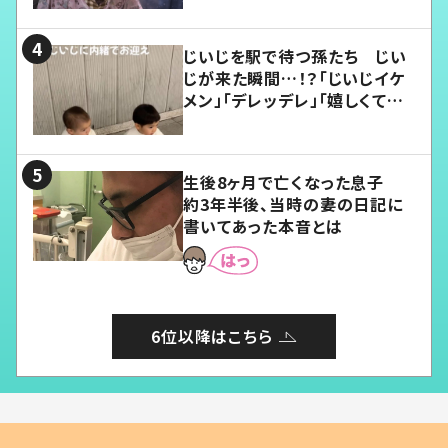
じいじを駅で待つ孫たち じい
じが来た瞬間…！？「じいじイケ
メン」「デレッデレ」「嬉しくて可
愛くてたまらない」「幸せになれ
る」
生後8ヶ月で亡くなった息子
約3年半後、当時の妻の日記に
書いてあった本音とは
6位以降はこちら