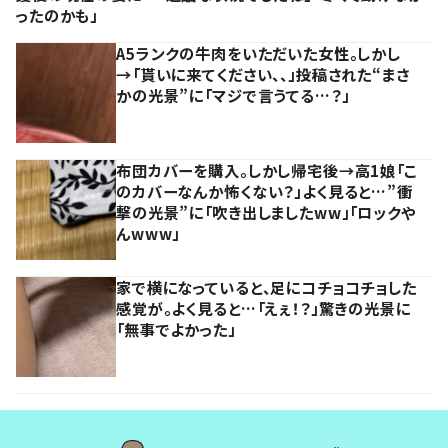
ったのかも」
A5ランクの牛肉をいただいた女性。しかし
→「貰いに来てください、、」投稿された“まさ
かの光景”に「マジで言うてる…？」
布団カバーを購入。しかし帰宅後→高1娘「こ
のカバーなんか怖くない？」よく見ると…”衝
撃の光景”に「吹き出しましたww」「ロックや
んwww」
家で横になっていると、足にコチョコチョした
感覚が。よく見ると…「えぇ！？」驚きの光景に
「無事でよかった」