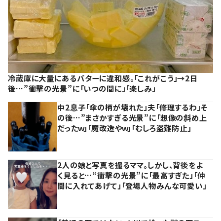
冷蔵庫に大量にあるバターに違和感。「これがこう」→2日
後…”衝撃の光景”に「いつの間に」「楽しみ」
中2息子「傘の柄が壊れた」夫「修理するわ」そ
の後…”まさかすぎる光景”に「想像の斜め上
だったｗ」「魔改造やｗ」「むしろ盗難防止」
2人の娘と写真を撮るママ。しかし、背後をよ
く見ると…“衝撃の光景”に「最高すぎた」「仲
間に入れてあげて」「登場人物みんな可愛い」