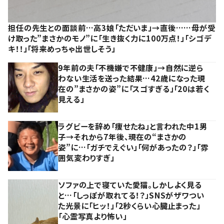
担任の先生との面談前…高3娘「ただいま」→直後……母が受
け取った”まさかのモノ”に「生き抜く力に100万点！」「シゴデ
キ！！」「将来めっちゃ出世しそう」
9年前の夫「不機嫌で不健康」→自然に逆ら
わない生活を送った結果…42歳になった現
在の”まさかの姿”に「スゴすぎる」「20は若く
見える」
ラグビーを辞め「痩せたね」と言われた中1男
子→それから7年後、現在の“まさかの
姿”に…「ガチでえぐい」「何があったの？」「雰
囲気変わりすぎ」
ソファの上で寝ていた愛猫。しかしよく見る
と…「しっぽが取れてる！？」SNSがザワつい
た光景に「ヒッ！」「2秒くらい心臓止まった」
「心霊写真より怖い」