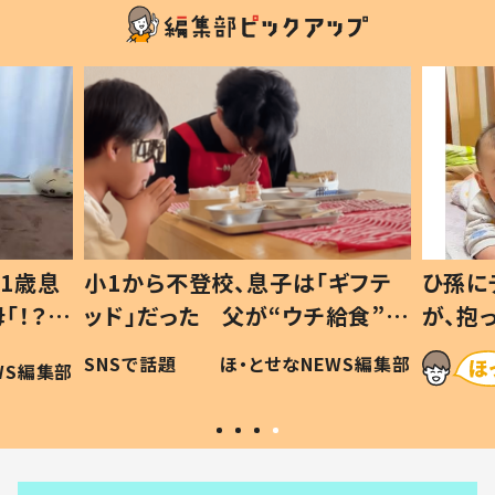
1歳息
小1から不登校、息子は「ギフテ
ひ孫に
「！？」
ッド」だった 父が“ウチ給食”を
が、抱
に「可愛
作り続ける理由とは #令和の親
「涙が
SNSで話題
ほ・とせなNEWS編集部
WS編集部
#令和の子
い」