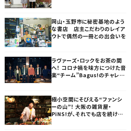
その歩みとは 大阪・北区
岡山・玉野市に秘密基地のよう
な書店 店主こだわりのレイア
ウトで偶然の一冊との出会いを
ラヴァーズ・ロックをお茶の間
へ！ コロナ禍を味方につけた音
楽“チーム”Bagus!のチャレン
ジを追う
極小空間にそびえる“ファンシ
ーの山”！ 大阪の雑貨屋・
PiNS!が、それでも店を続ける
わけ