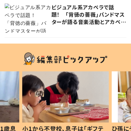
ビジュアル系アカペラで話
題！ 「背徳の薔薇」バンドマス
ターが語る音楽活動とアカペラ
への思い
1歳息
小1から不登校、息子は「ギフテ
ひ孫に