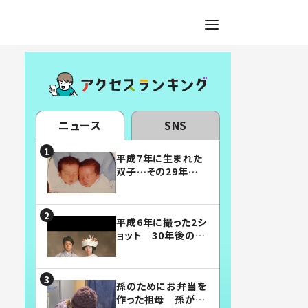
ニュース
SNS
平成7年に生まれた
双子…その29年後
の姿に「漫画みたい」
「素敵すぎる」
平成6年に撮った2シ
ョット 30年後の姿
に…「美男美女」「こ
んな夫婦になりた
い」
孫のためにお弁当を
作った祖母 孫が絶