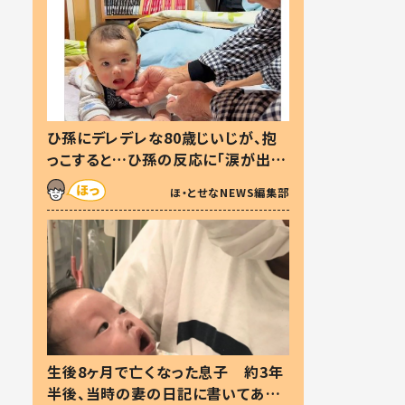
ひ孫にデレデレな80歳じいじが、抱
っこすると…ひ孫の反応に「涙が出ま
した」「可愛くて仕方ない」
ほ・とせなNEWS編集部
生後8ヶ月で亡くなった息子 約3年
半後、当時の妻の日記に書いてあっ