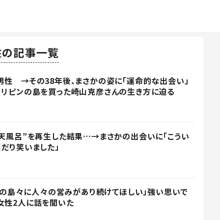
住の記事一覧
男性 →その38年後、まさかの姿に「運命的な出会い」
ィリピンの島を買った崎山克彦さんの生き方に迫る
露天風呂”を再生した結果…→まさかの出会いに「こうい
くだり笑いました」
も、この島々に人々の営みがあり続けてほしい」強い思いで
女性2人に話を聞いた