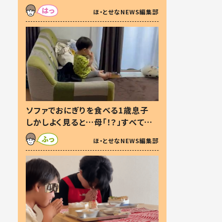
た本音とは
ほ・とせなNEWS編集部
ソファでおにぎりを食べる1歳息子
しかしよく見ると…母「！？」すべてを
察した母の投稿に「可愛いから許
ほ・とせなNEWS編集部
す！」「現行犯〜」