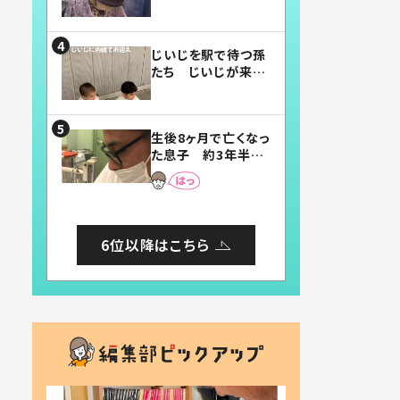
賛したお弁当に「美
味しそう」「お弁当す
ごい」
じいじを駅で待つ孫
たち じいじが来た
瞬間…！？「じいじイ
ケメン」「デレッデレ」
「嬉しくて可愛くてた
生後8ヶ月で亡くなっ
まらない」「幸せにな
た息子 約3年半
れる」
後、当時の妻の日記
に書いてあった本音
とは
6位以降はこちら