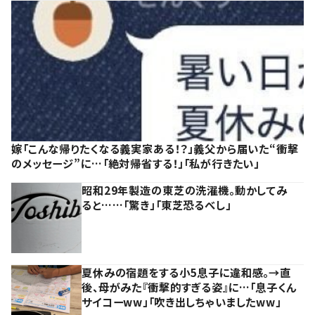
嫁「こんな帰りたくなる義実家ある！？」義父から届いた“衝撃
のメッセージ”に…「絶対帰省する！」「私が行きたい」
昭和29年製造の東芝の洗濯機。動かしてみ
ると……「驚き」「東芝恐るべし」
夏休みの宿題をする小5息子に違和感。→直
後、母がみた『衝撃的すぎる姿』に…「息子くん
サイコーww」「吹き出しちゃいましたww」