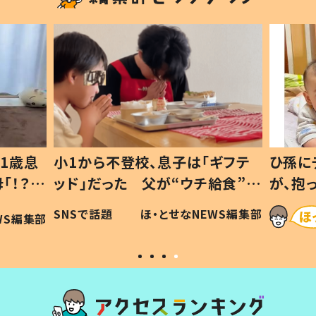
1歳息
小1から不登校、息子は「ギフテ
ひ孫に
「！？」
ッド」だった 父が“ウチ給食”を
が、抱
に「可愛
作り続ける理由とは #令和の親
「涙が
SNSで話題
ほ・とせなNEWS編集部
WS編集部
#令和の子
い」