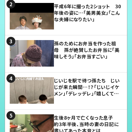
平成6年に撮った2ショット 30
年後の姿に…「美男美女」「こん
な夫婦になりたい」
孫のためにお弁当を作った祖
母 孫が絶賛したお弁当に「美
味しそう」「お弁当すごい」
じいじを駅で待つ孫たち じい
じが来た瞬間…！？「じいじイケ
メン」「デレッデレ」「嬉しくて可
愛くてたまらない」「幸せになれ
る」
生後8ヶ月で亡くなった息子
約3年半後、当時の妻の日記に
書いてあった本音とは