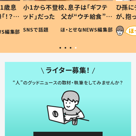
1歳息
小1から不登校、息子は「ギフテ
ひ孫に
「！？」
ッド」だった 父が“ウチ給食”を
が、抱
に「可愛
作り続ける理由とは #令和の親
「涙が
SNSで話題
ほ・とせなNEWS編集部
WS編集部
#令和の子
い」
ライター募集！
“人”のグッドニュースの取材・執筆をしてみませんか？