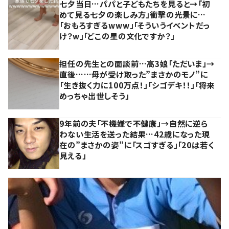
七夕当日…パパと子どもたちを見ると→「初
めて見る七夕の楽しみ方」衝撃の光景に…
「おもろすぎるwww」「そういうイベントだっ
け？w」「どこの星の文化ですか？」
担任の先生との面談前…高3娘「ただいま」→
直後……母が受け取った”まさかのモノ”に
「生き抜く力に100万点！」「シゴデキ！！」「将来
めっちゃ出世しそう」
9年前の夫「不機嫌で不健康」→自然に逆ら
わない生活を送った結果…42歳になった現
在の”まさかの姿”に「スゴすぎる」「20は若く
見える」