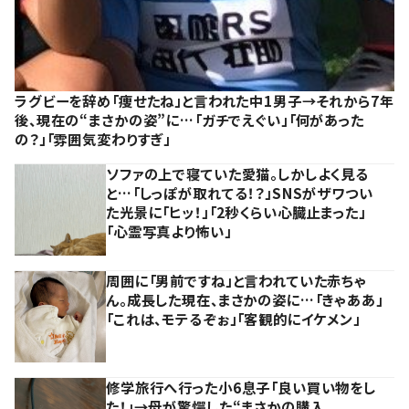
ラグビーを辞め「痩せたね」と言われた中1男子→それから7年
後、現在の“まさかの姿”に…「ガチでえぐい」「何があった
の？」「雰囲気変わりすぎ」
ソファの上で寝ていた愛猫。しかしよく見る
と…「しっぽが取れてる！？」SNSがザワつい
た光景に「ヒッ！」「2秒くらい心臓止まった」
「心霊写真より怖い」
周囲に「男前ですね」と言われていた赤ちゃ
ん。成長した現在、まさかの姿に…「きゃああ」
「これは、モテるぞぉ」「客観的にイケメン」
修学旅行へ行った小6息子「良い買い物をし
た！」→母が驚愕した“まさかの購入