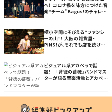
へ！ コロナ禍を味方につけた音
楽“チーム”Bagus!のチャレン
ジを追う
極小空間にそびえる“ファンシ
ーの山”！ 大阪の雑貨屋・
PiNS!が、それでも店を続ける
わけ
ビジュアル系アカペラで話
題！ 「背徳の薔薇」バンドマス
ターが語る音楽活動とアカペラ
への思い