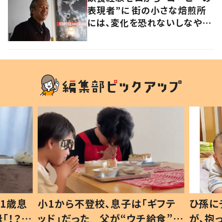
表現者”に 街の小さな焙煎所
には、変化を恐れないしなやか
さがあった
「ギフテ
ひ孫にデレデレな80歳じいじ
給食”を
が、抱っこすると…ひ孫の反応に