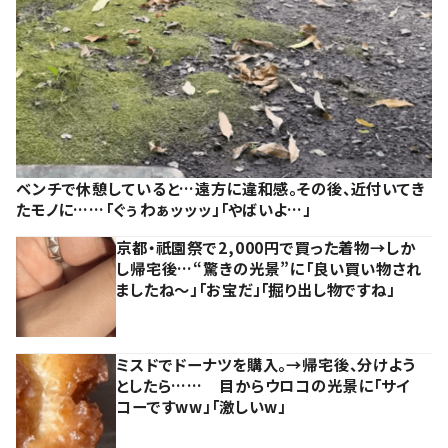
ベンチで休憩していると…遠方に違和感。その後、近付いてき
たモノに……「ぐぅわぁッッッ」「やばいよ…」
京都・祇園祭で2,000円で買った着物→しか
し帰宅後…“驚きの光景”に「良い買い物され
ましたね～」「お宝だ」「掘り出し物ですね」
ミスドでドーナツを購入。→帰宅後、分けよう
としたら…… 目からウロコの光景に「サイ
コーですww」「激しいw」