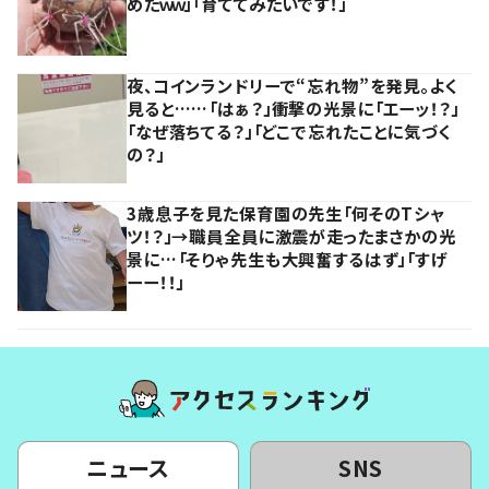
めたｗｗ」「育ててみたいです！」
夜、コインランドリーで“忘れ物”を発見。よく
見ると……「はぁ？」衝撃の光景に「エーッ！？」
「なぜ落ちてる？」「どこで忘れたことに気づく
の？」
3歳息子を見た保育園の先生「何そのTシャ
ツ！？」→職員全員に激震が走ったまさかの光
景に…「そりゃ先生も大興奮するはず」「すげ
ーー！！」
ニュース
SNS