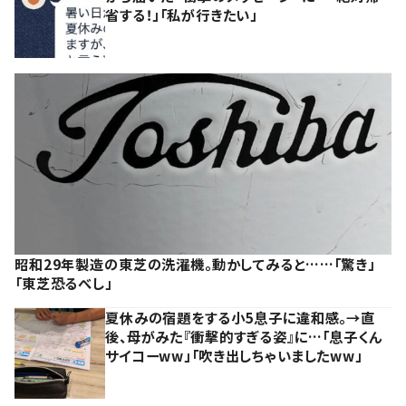
省する！」「私が行きたい」
昭和29年製造の東芝の洗濯機。動かしてみると……「驚き」
「東芝恐るべし」
夏休みの宿題をする小5息子に違和感。→直
後、母がみた『衝撃的すぎる姿』に…「息子くん
サイコーww」「吹き出しちゃいましたww」