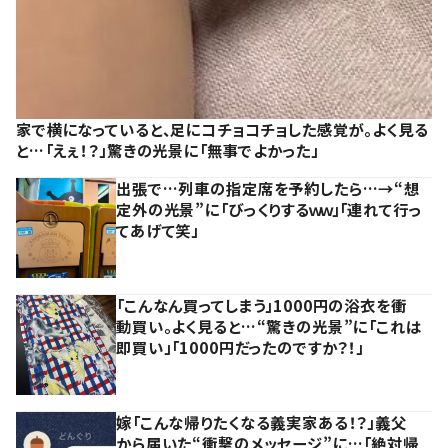
家で横になっていると、足にコチョコチョした感覚が。よく見る
と…「えぇ！？」驚きの光景に「無事でよかった」
出張で…列車の指定席を予約したら…→“想
定外の光景”に「びっくりするｗｗ」「連れて行っ
てあげて笑」
「こんなん買ってしまう」1000円の浴衣を衝
動買い。よく見ると…“驚きの光景”に「これは
即買い」「1000円だったのですか？！」
嫁「こんな帰りたくなる義実家ある！？」義父
から届いた“衝撃のメッセージ”に…「絶対帰