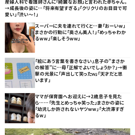
産婦人科で看護師さんに「綺麗なお顔」と言われた赤ちゃん。
→成長後の姿に…「将来有望すぎる」「クリクリのお目目で可
愛い」「渋い～！」
スーパーに夫を連れて行くと…妻「おーいw」
まさかの行動に「奥さん美人！」「めっちゃわか
るww」「楽しそうww」
「絵にあう言葉を書きなさい」息子の”まさか
の解答”に…母「正解でよいでしょうか？」→衝
撃の光景に「声出して笑ったｗ」「天才だと思
います」
ママが保育園へお迎えに→2歳息子を見た
ら……「先生とめっちゃ笑った」まさかの姿に
「幼児しか許されないヤツww」「大渋滞すぎ
るw」