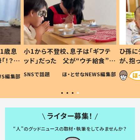
ギフテ
ひ孫にデレデレな80歳じいじ
給食”を
が、抱っこすると…ひ孫の反応に
和の親
「涙が出ました」「可愛くて仕方な
WS編集部
ほ・とせなNEWS編集部
い」
ライター募集！
“人”のグッドニュースの取材・執筆をしてみませんか？