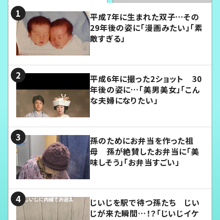
平成7年に生まれた双子…その
29年後の姿に「漫画みたい」「素
敵すぎる」
平成6年に撮った2ショット 30
年後の姿に…「美男美女」「こん
な夫婦になりたい」
孫のためにお弁当を作った祖
母 孫が絶賛したお弁当に「美
味しそう」「お弁当すごい」
じいじを駅で待つ孫たち じい
じが来た瞬間…！？「じいじイケ