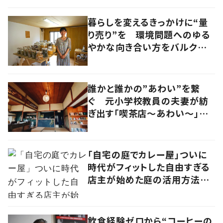
い本質”とは 香川・高松市
暮らしを変えるきっかけに“量
り売り”を 環境問題へのゆる
やかな向き合い方をバルクショ
ップ店主に聞く 大阪・福島区
誰かと誰かの”あわい”を繋
ぐ 元小学校教員の夫妻が紡
ぎ出す「喫茶店～あわい～」に
流れる時間
「自宅の庭でカレー屋」ついに
時代がフィットした自由すぎる
店主が始めた庭の活用方法に
学ぶ、ニューノーマルな働き方
飲食経験ゼロから“コーヒーの