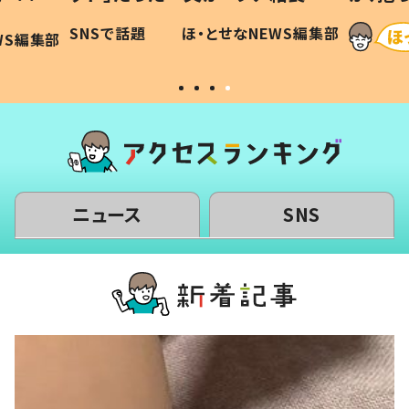
令和の親
「涙が出ました」「可愛くて仕方な
EWS編集部
ほ・とせなNEWS編集部
い」
ニュース
SNS