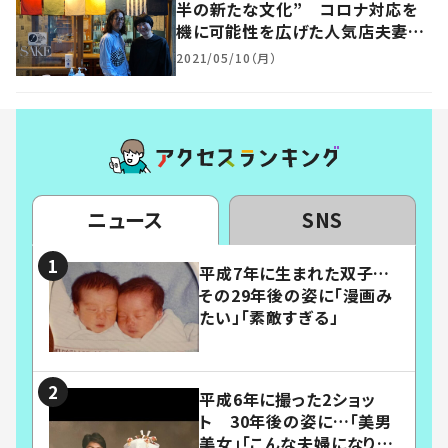
半の新たな文化” コロナ対応を
機に可能性を広げた人気店夫妻が
語る“変わらない本質”とは 香
2021/05/10（月）
川・高松市
ニュース
SNS
平成7年に生まれた双子…
その29年後の姿に「漫画み
たい」「素敵すぎる」
平成6年に撮った2ショッ
ト 30年後の姿に…「美男
美女」「こんな夫婦になりた