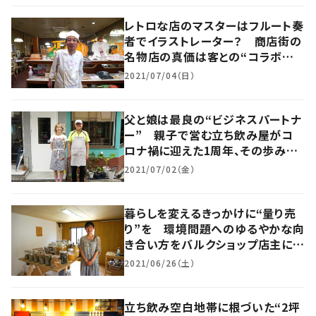
レトロな店のマスターはフルート奏
者でイラストレーター？ 商店街の
名物店の真価は客との“コラボレー
ション”にあった 大阪・天王寺区
2021/07/04（日）
父と娘は最良の“ビジネスパートナ
ー” 親子で営む立ち飲み屋がコ
ロナ禍に迎えた1周年、その歩みと
は 大阪・北区
2021/07/02（金）
暮らしを変えるきっかけに“量り売
り”を 環境問題へのゆるやかな向
き合い方をバルクショップ店主に聞
く 大阪・福島区
2021/06/26（土）
立ち飲み空白地帯に根づいた“2坪