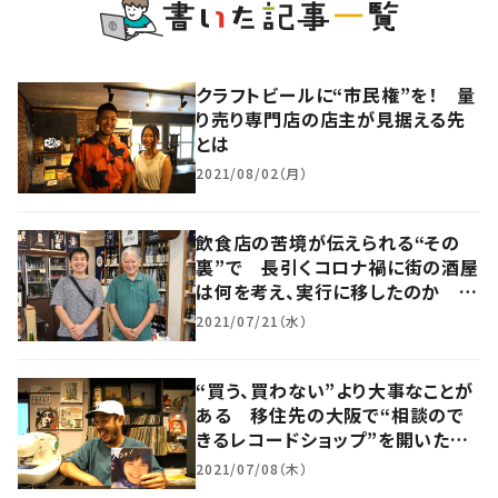
クラフトビールに“市民権”を！ 量
り売り専門店の店主が見据える先
とは
2021/08/02（月）
飲食店の苦境が伝えられる“その
裏”で 長引くコロナ禍に街の酒屋
は何を考え、実行に移したのか 大
阪・北区
2021/07/21（水）
“買う、買わない”より大事なことが
ある 移住先の大阪で“相談ので
きるレコードショップ”を開いたDJ
が目指すもの 大阪・北区
2021/07/08（木）