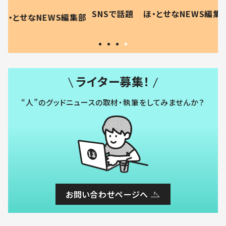
母の投稿
食”を作り続ける理由とは #令
に「涙が
SNSで話題
ほ・とせなNEWS編集部
EWS編集部
「現行
和の親 #令和の子
方ない」
ライター募集！
“人”のグッドニュースの取材・執筆をしてみませんか？
お問い合わせページへ