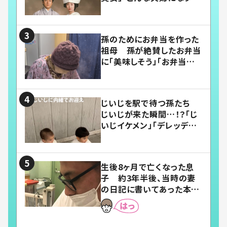
い」
孫のためにお弁当を作った
祖母 孫が絶賛したお弁当
に「美味しそう」「お弁当すご
い」
じいじを駅で待つ孫たち
じいじが来た瞬間…！？「じ
いじイケメン」「デレッデレ」
「嬉しくて可愛くてたまらな
い」「幸せになれる」
生後8ヶ月で亡くなった息
子 約3年半後、当時の妻
の日記に書いてあった本音
とは