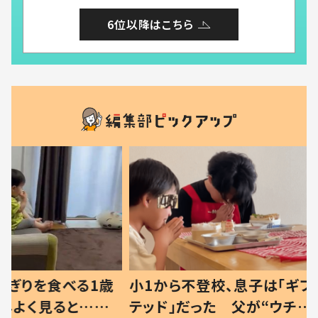
6位以降はこちら
べる1歳
小1から不登校、息子は「ギフ
ひ孫にデ
と…母
テッド」だった 父が“ウチ給
が、抱っ