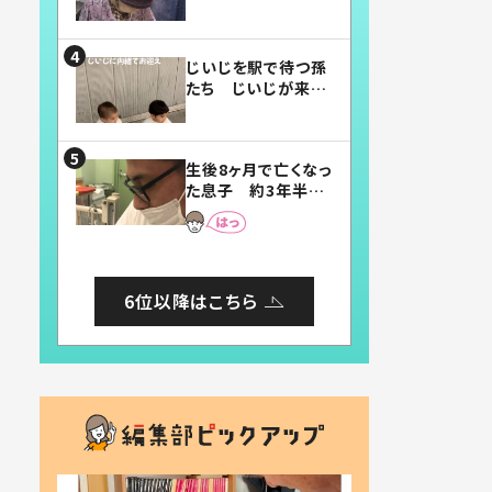
賛したお弁当に「美
味しそう」「お弁当す
ごい」
じいじを駅で待つ孫
たち じいじが来た
瞬間…！？「じいじイ
ケメン」「デレッデレ」
「嬉しくて可愛くてた
生後8ヶ月で亡くなっ
まらない」「幸せにな
た息子 約3年半
れる」
後、当時の妻の日記
に書いてあった本音
とは
6位以降はこちら