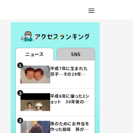
ニュース
SNS
平成7年に生まれた
双子…その29年後
の姿に「漫画みたい」
「素敵すぎる」
平成6年に撮った2シ
ョット 30年後の姿
に…「美男美女」「こ
んな夫婦になりた
い」
孫のためにお弁当を
作った祖母 孫が絶