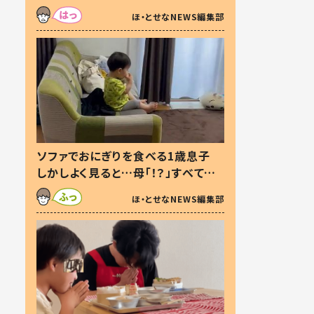
た本音とは
ほ・とせなNEWS編集部
ソファでおにぎりを食べる1歳息子
しかしよく見ると…母「！？」すべてを
察した母の投稿に「可愛いから許
ほ・とせなNEWS編集部
す！」「現行犯〜」