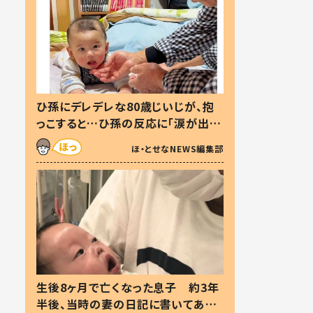
ひ孫にデレデレな80歳じいじが、抱
っこすると…ひ孫の反応に「涙が出ま
した」「可愛くて仕方ない」
ほ・とせなNEWS編集部
生後8ヶ月で亡くなった息子 約3年
半後、当時の妻の日記に書いてあっ