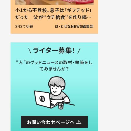
小1から不登校、息子は「ギフテッド」
だった 父が“ウチ給食”を作り続け
る理由とは #令和の親 #令和の子
SNSで話題
ほ・とせなNEWS編集部
ライター募集！
“人”のグッドニュースの取材・執筆をし
てみませんか？
お問い合わせページへ