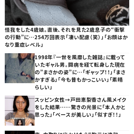
怪我をした4歳娘。直後、それを見た2歳息子の“衝撃
の行動”に…254万回表示「凄い配慮（笑）」「お顔はか
なり重症レベル」
1998年『一世を風靡した雑誌』に載って
いたギャル男。闘病を経て転身した現在
の”まさかの姿”に…「ギャップ！！」「まさ
かすぎる」「今も昔もかっこいい」「素晴
らしい」
スッピン女性→戸田恵梨香さん風メイク
をした結果……驚きの光景に「本人かと
思った」「ベースが美しい」「似すぎ！！」