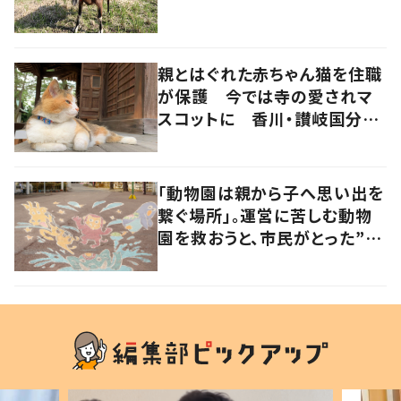
親とはぐれた赤ちゃん猫を住職
が保護 今では寺の愛されマ
スコットに 香川・讃岐国分寺
の“寺猫”ムーンちゃん
「動物園は親から子へ思い出を
繋ぐ場所」。運営に苦しむ動物
園を救おうと、市民がとった”あ
る行動”とは?