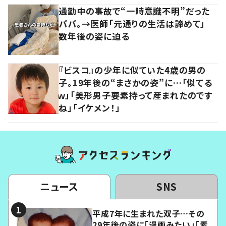
通勤中の事故で“一時意識不明”だった
パパ。→医師「元通りの生活は諦めて」
数年後の姿に迫る
『ビスコ』の少年に似ていた4歳の男の
子。19年後の“まさかの姿”に…「似てる
ｗ」「美形男子要素持って産まれたのです
ね」「イケメン！」
ニュース
SNS
平成7年に生まれた双子…その
29年後の姿に「漫画みたい」「素