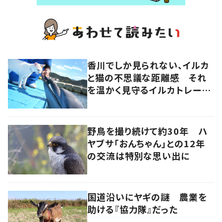
香川でしか見られない、イルカ
と猫の不思議な距離感 それ
を温かく見守るイルカトレーナ
ーの努力
野鳥を撮り続けて約30年 ハ
ヤブサ「おんちゃん」との12年
の交流は特別な思い出に
国道沿いにヤギの謎 農業を
助ける『協力隊』だった