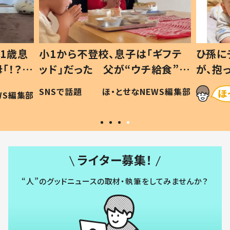
1歳息
小1から不登校、息子は「ギフテ
ひ孫に
「！？」
ッド」だった 父が“ウチ給食”を
が、抱
に「可愛
作り続ける理由とは #令和の親
「涙が
SNSで話題
ほ・とせなNEWS編集部
WS編集部
#令和の子
い」
ライター募集！
“人”のグッドニュースの取材・執筆をしてみませんか？