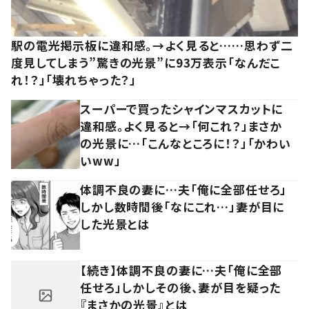
駅の電光掲示板に違和感。→よく見ると……思わず二
度見してしまう”驚きの光景”に93万表示「なんだこ
れ！？」「壊れちゃった？」
スーパーで買ったシャインマスカットに
違和感。よく見ると→「何これ？」まさか
の光景に…「こんなところに！？」「かわい
いww」
体調不良の妻に…夫「俺に全部任せろ」
しかし数時間後「なにこれ…」妻が目に
した光景とは
【続き】体調不良の妻に…夫「俺に全部
任せろ」しかしその後、妻が目を疑った
『まさかの光景』とは