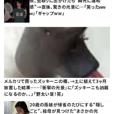
夜、虫取りに出かけたら“胸元に違和
感”→直後、驚きの光景に…「笑ったｗｗ
ｗ」「ギャップww」
メルカリで買ったズッキーニの種。→土に植えて3ヶ月
放置した結果……『衝撃の光景』に「ズッキーニも凶器
になるのか、、」「野太い音！笑」
20歳の孫娘が帰省のたびにする“隠し
ごと”。祖母が見つけた“まさかの光