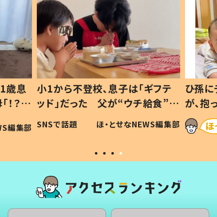
1歳息
小1から不登校、息子は「ギフテ
ひ孫に
「！？」
ッド」だった 父が“ウチ給食”を
が、抱
に「可愛
作り続ける理由とは #令和の親
「涙が
SNSで話題
ほ・とせなNEWS編集部
WS編集部
#令和の子
い」