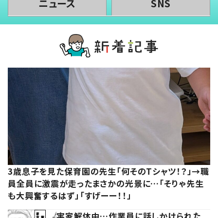
ニュース
SNS
3歳息子を見た保育園の先生「何そのTシャツ！？」→職
員全員に激震が走ったまさかの光景に…「そりゃ先生
も大興奮するはず」「すげーー！！」
実家解体中…作業員に話しかけられた