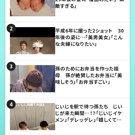
敵すぎる」
平成6年に撮った2ショット 30
年後の姿に…「美男美女」「こん
な夫婦になりたい」
孫のためにお弁当を作った祖
母 孫が絶賛したお弁当に「美
味しそう」「お弁当すごい」
じいじを駅で待つ孫たち じい
じが来た瞬間…！？「じいじイケ
メン」「デレッデレ」「嬉しくて可
愛くてたまらない」「幸せになれ
る」