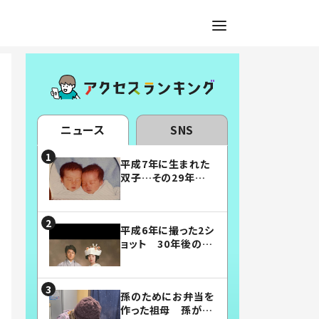
ニュース
SNS
平成7年に生まれた
双子…その29年後
の姿に「漫画みたい」
「素敵すぎる」
平成6年に撮った2シ
ョット 30年後の姿
に…「美男美女」「こ
んな夫婦になりた
い」
孫のためにお弁当を
作った祖母 孫が絶