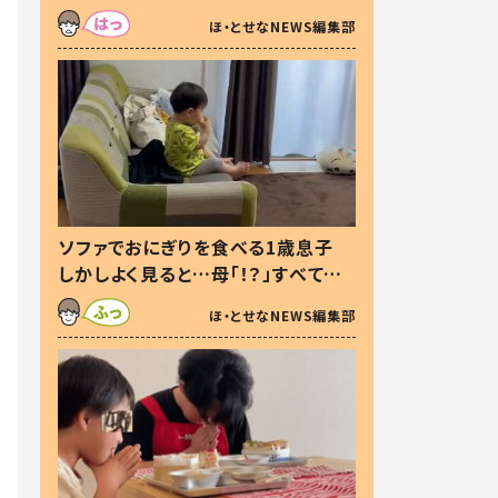
た本音とは
ほ・とせなNEWS編集部
ソファでおにぎりを食べる1歳息子
しかしよく見ると…母「！？」すべてを
察した母の投稿に「可愛いから許
ほ・とせなNEWS編集部
す！」「現行犯〜」