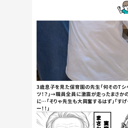
3歳息子を見た保育園の先生「何そのTシ
ツ！？」→職員全員に激震が走ったまさか
に…「そりゃ先生も大興奮するはず」「すげ
ー！！」