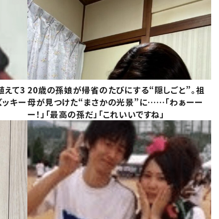
植えて3
20歳の孫娘が帰省のたびにする“隠しごと”。祖
ズッキー
母が見つけた“まさかの光景”に……「わぁーー
ー！」「最高の孫だ」「これいいですね」