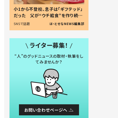
小1から不登校、息子は「ギフテッド」
だった 父が“ウチ給食”を作り続け
る理由とは #令和の親 #令和の子
SNSで話題
ほ・とせなNEWS編集部
ライター募集！
“人”のグッドニュースの取材・執筆をし
てみませんか？
お問い合わせページへ