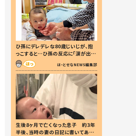
ひ孫にデレデレな80歳じいじが、抱
っこすると…ひ孫の反応に「涙が出ま
した」「可愛くて仕方ない」
ほ・とせなNEWS編集部
生後8ヶ月で亡くなった息子 約3年
半後、当時の妻の日記に書いてあっ