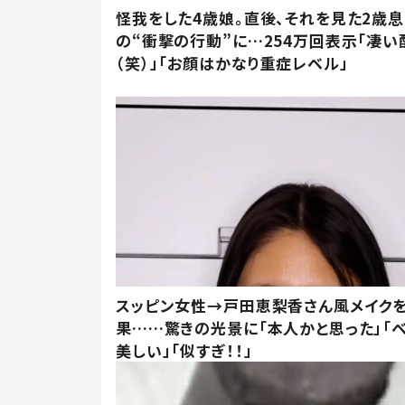
怪我をした4歳娘。直後、それを見た2歳
の“衝撃の行動”に…254万回表示「凄い
（笑）」「お顔はかなり重症レベル」
スッピン女性→戸田恵梨香さん風メイク
果……驚きの光景に「本人かと思った」「
美しい」「似すぎ！！」