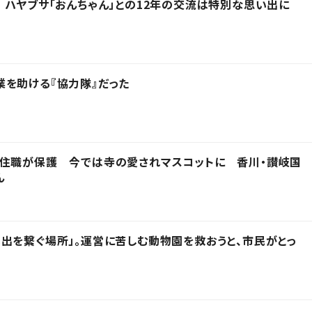
 ハヤブサ「おんちゃん」との12年の交流は特別な思い出に
を助ける『協力隊』だった
を住職が保護 今では寺の愛されマスコットに 香川・讃岐国
ん
出を繋ぐ場所」。運営に苦しむ動物園を救おうと、市民がとっ