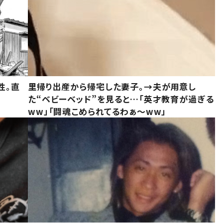
性。直
里帰り出産から帰宅した妻子。→夫が用意し
た“ベビーベッド”を見ると…「英才教育が過ぎる
ww」「闘魂こめられてるわぁ～ww」