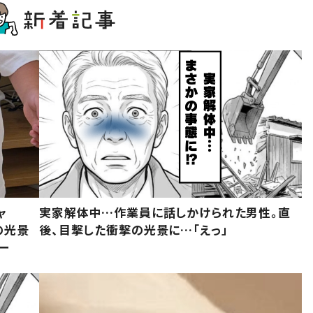
ャ
実家解体中…作業員に話しかけられた男性。直
の光景
後、目撃した衝撃の光景に…「えっ」
ー