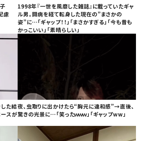
息子
1998年『一世を風靡した雑誌』に載っていたギャ
配慮
ル男。闘病を経て転身した現在の”まさかの
姿”に…「ギャップ！！」「まさかすぎる」「今も昔も
かっこいい」「素晴らしい」
をした結
夜、虫取りに出かけたら“胸元に違和感”→直後、
ベースが
驚きの光景に…「笑ったｗｗｗ」「ギャップww」