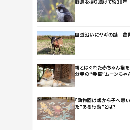
野鳥を撮り続けて約30年
国道沿いにヤギの謎 農業
親とはぐれた赤ちゃん猫
分寺の“寺猫”ムーンちゃ
「動物園は親から子へ思い
た”ある行動”とは?