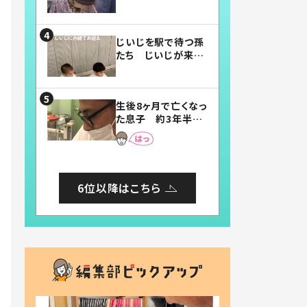
賛したお弁当に「美
味しそう」「お弁当す
ごい」
じいじを駅で待つ孫
たち じいじが来た
瞬間…！？「じいじイ
ケメン」「デレッデレ」
「嬉しくて可愛くてた
生後8ヶ月で亡くなっ
まらない」「幸せにな
た息子 約3年半
れる」
後、当時の妻の日記
に書いてあった本音
とは
6位以降はこちら