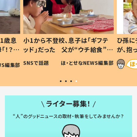
1歳息
小1から不登校、息子は「ギフテ
ひ孫に
「！？」
ッド」だった 父が“ウチ給食”を
が、抱
に「可愛
作り続ける理由とは #令和の親
「涙が
SNSで話題
ほ・とせなNEWS編集部
WS編集部
#令和の子
い」
ライター募集！
“人”のグッドニュースの取材・執筆をしてみませんか？