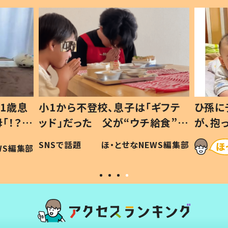
1歳息
小1から不登校、息子は「ギフテ
ひ孫に
「！？」
ッド」だった 父が“ウチ給食”を
が、抱
に「可愛
作り続ける理由とは #令和の親
「涙が
SNSで話題
ほ・とせなNEWS編集部
WS編集部
#令和の子
い」