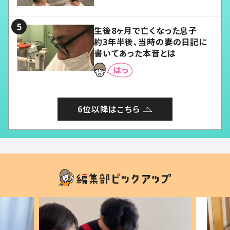
る」
生後8ヶ月で亡くなった息子
約3年半後、当時の妻の日記に
書いてあった本音とは
6位以降はこちら