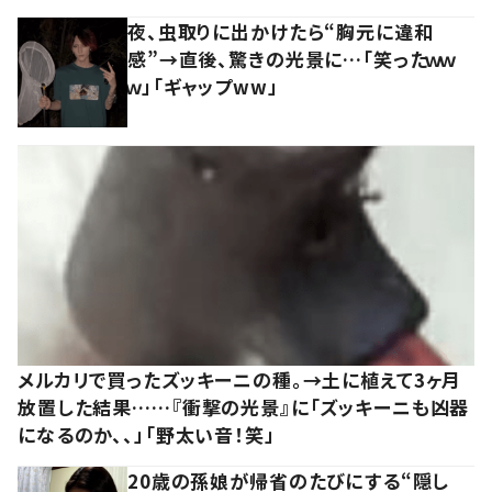
夜、虫取りに出かけたら“胸元に違和
感”→直後、驚きの光景に…「笑ったｗｗ
ｗ」「ギャップww」
メルカリで買ったズッキーニの種。→土に植えて3ヶ月
放置した結果……『衝撃の光景』に「ズッキーニも凶器
になるのか、、」「野太い音！笑」
20歳の孫娘が帰省のたびにする“隠し