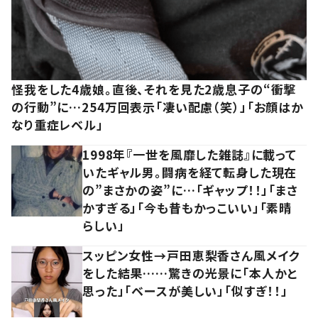
怪我をした4歳娘。直後、それを見た2歳息子の“衝撃
の行動”に…254万回表示「凄い配慮（笑）」「お顔はか
なり重症レベル」
1998年『一世を風靡した雑誌』に載って
いたギャル男。闘病を経て転身した現在
の”まさかの姿”に…「ギャップ！！」「まさ
かすぎる」「今も昔もかっこいい」「素晴
らしい」
スッピン女性→戸田恵梨香さん風メイク
をした結果……驚きの光景に「本人かと
思った」「ベースが美しい」「似すぎ！！」