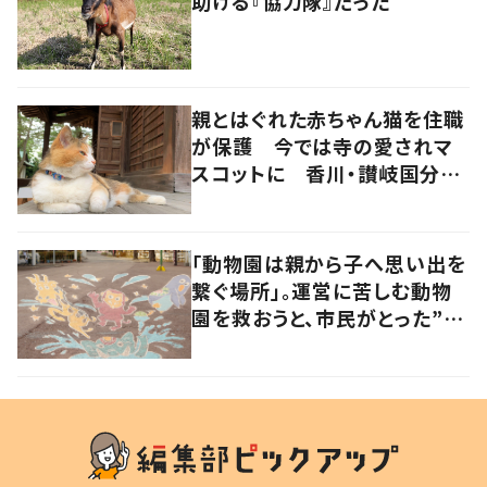
助ける『協力隊』だった
親とはぐれた赤ちゃん猫を住職
が保護 今では寺の愛されマ
スコットに 香川・讃岐国分寺
の“寺猫”ムーンちゃん
「動物園は親から子へ思い出を
繋ぐ場所」。運営に苦しむ動物
園を救おうと、市民がとった”あ
る行動”とは?