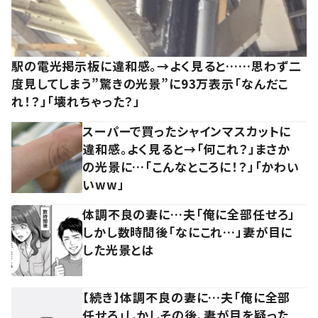
駅の電光掲示板に違和感。→よく見ると……思わず二
度見してしまう”驚きの光景”に93万表示「なんだこ
れ！？」「壊れちゃった？」
スーパーで買ったシャインマスカットに
違和感。よく見ると→「何これ？」まさか
の光景に…「こんなところに！？」「かわい
いww」
体調不良の妻に…夫「俺に全部任せろ」
しかし数時間後「なにこれ…」妻が目に
した光景とは
【続き】体調不良の妻に…夫「俺に全部
任せろ」しかしその後、妻が目を疑った