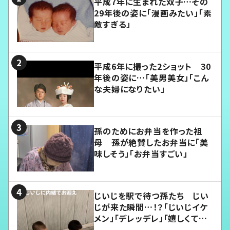
平成7年に生まれた双子…その
29年後の姿に「漫画みたい」「素
敵すぎる」
平成6年に撮った2ショット 30
年後の姿に…「美男美女」「こん
な夫婦になりたい」
孫のためにお弁当を作った祖
母 孫が絶賛したお弁当に「美
味しそう」「お弁当すごい」
じいじを駅で待つ孫たち じい
じが来た瞬間…！？「じいじイケ
メン」「デレッデレ」「嬉しくて可
愛くてたまらない」「幸せになれ