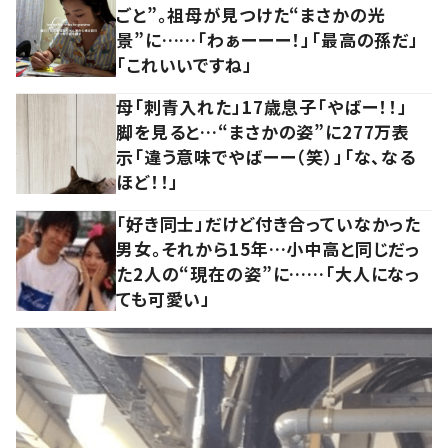
ごと”。祖母が見つけた“まさかの光
景”に……「わぁーーー！」「最高の孫だ」
「これいいですね」
母「刺青入れた」17歳息子「やばー！！」
脚を見ると…“まさかの姿”に277万表
示「違う意味でやばーー（笑）」「な、なる
ほど！！」
「好き同士」だけど付き合っていなかった
男女。それから15年…小中高と同じだっ
た2人の“現在の姿”に……「大人になっ
ても可愛い」