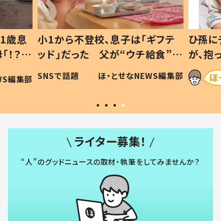
1歳息
小1から不登校、息子は「ギフテ
ひ孫に
「！？」
ッド」だった 父が“ウチ給食”を
が、抱
に「可愛
作り続ける理由とは #令和の親
「涙が
SNSで話題
ほ・とせなNEWS編集部
WS編集部
#令和の子
い」
ライター募集！
“人”のグッドニュースの取材・執筆をしてみませんか？