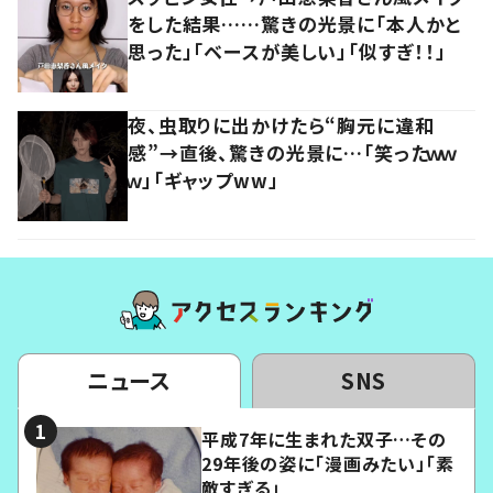
をした結果……驚きの光景に「本人かと
思った」「ベースが美しい」「似すぎ！！」
夜、虫取りに出かけたら“胸元に違和
感”→直後、驚きの光景に…「笑ったｗｗ
ｗ」「ギャップww」
ニュース
SNS
平成7年に生まれた双子…その
29年後の姿に「漫画みたい」「素
敵すぎる」