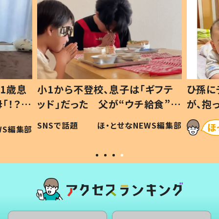
1歳息
小1から不登校、息子は「ギフテ
ひ孫に
「！？」
ッド」だった 父が“ウチ給食”を
が、抱
に「可愛
作り続ける理由とは #令和の親
「涙が
SNSで話題
ほ・とせなNEWS編集部
WS編集部
#令和の子
い」