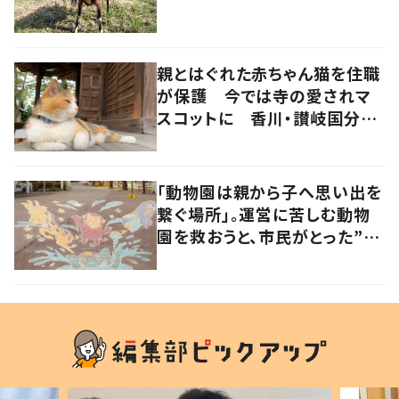
親とはぐれた赤ちゃん猫を住職
が保護 今では寺の愛されマ
スコットに 香川・讃岐国分寺
の“寺猫”ムーンちゃん
「動物園は親から子へ思い出を
繋ぐ場所」。運営に苦しむ動物
園を救おうと、市民がとった”あ
る行動”とは?