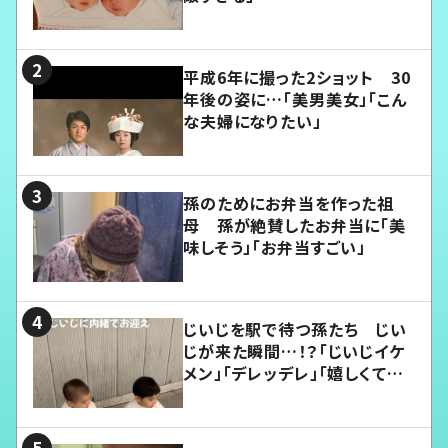
平成6年に撮った2ショット 30
年後の姿に…「美男美女」「こん
な夫婦になりたい」
孫のためにお弁当を作った祖
母 孫が絶賛したお弁当に「美
味しそう」「お弁当すごい」
じいじを駅で待つ孫たち じい
じが来た瞬間…！？「じいじイケ
メン」「デレッデレ」「嬉しくて可
愛くてたまらない」「幸せになれ
る」