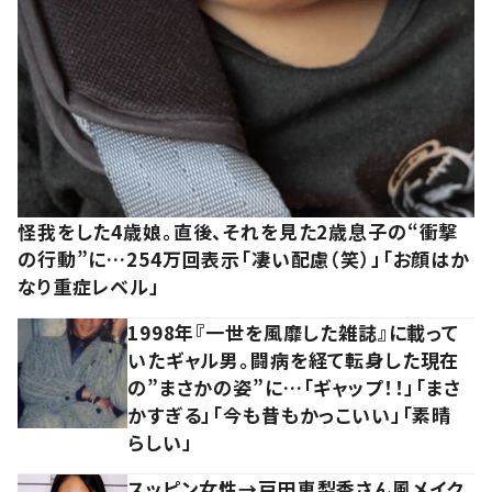
怪我をした4歳娘。直後、それを見た2歳息子の“衝撃
の行動”に…254万回表示「凄い配慮（笑）」「お顔はか
なり重症レベル」
1998年『一世を風靡した雑誌』に載って
いたギャル男。闘病を経て転身した現在
の”まさかの姿”に…「ギャップ！！」「まさ
かすぎる」「今も昔もかっこいい」「素晴
らしい」
スッピン女性→戸田恵梨香さん風メイク