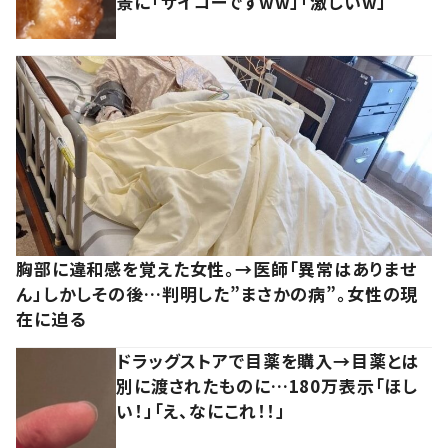
景に「サイコーですww」「激しいw」
胸部に違和感を覚えた女性。→医師「異常はありませ
ん」しかしその後…判明した”まさかの病”。女性の現
在に迫る
ドラッグストアで目薬を購入→目薬とは
別に渡されたものに…180万表示「ほし
い！」「え、なにこれ！！」