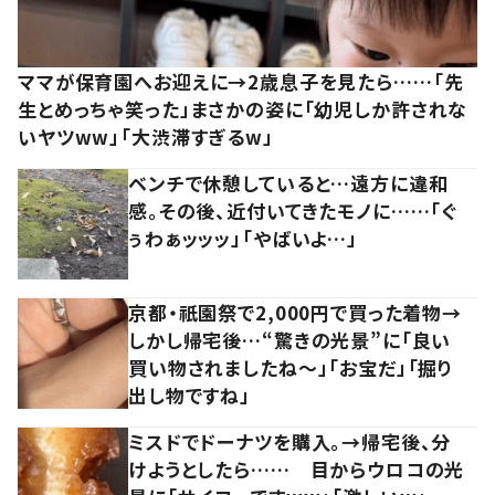
ママが保育園へお迎えに→2歳息子を見たら……「先
生とめっちゃ笑った」まさかの姿に「幼児しか許されな
いヤツww」「大渋滞すぎるw」
ベンチで休憩していると…遠方に違和
感。その後、近付いてきたモノに……「ぐ
ぅわぁッッッ」「やばいよ…」
京都・祇園祭で2,000円で買った着物→
しかし帰宅後…“驚きの光景”に「良い
買い物されましたね～」「お宝だ」「掘り
出し物ですね」
ミスドでドーナツを購入。→帰宅後、分
けようとしたら…… 目からウロコの光