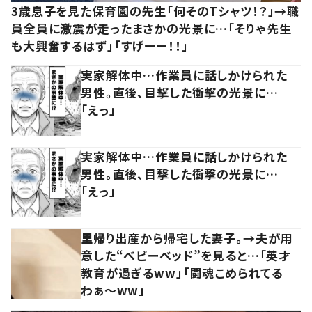
3歳息子を見た保育園の先生「何そのTシャツ！？」→職
員全員に激震が走ったまさかの光景に…「そりゃ先生
も大興奮するはず」「すげーー！！」
実家解体中…作業員に話しかけられた
男性。直後、目撃した衝撃の光景に…
「えっ」
実家解体中…作業員に話しかけられた
男性。直後、目撃した衝撃の光景に…
「えっ」
里帰り出産から帰宅した妻子。→夫が用
意した“ベビーベッド”を見ると…「英才
教育が過ぎるww」「闘魂こめられてる
わぁ～ww」