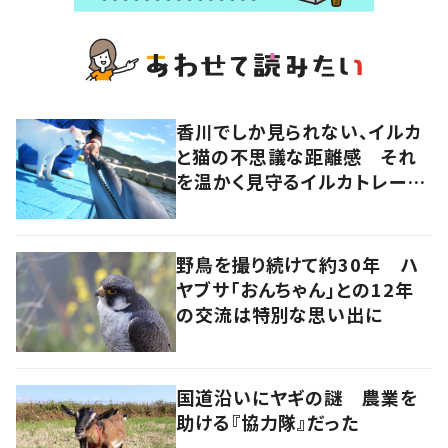
香川でしか見られない、イルカ
と猫の不思議な距離感 それ
を温かく見守るイルカトレーナ
ーの努力
野鳥を撮り続けて約30年 ハ
ヤブサ「おんちゃん」との12年
の交流は特別な思い出に
国道沿いにヤギの謎 農業を
助ける『協力隊』だった