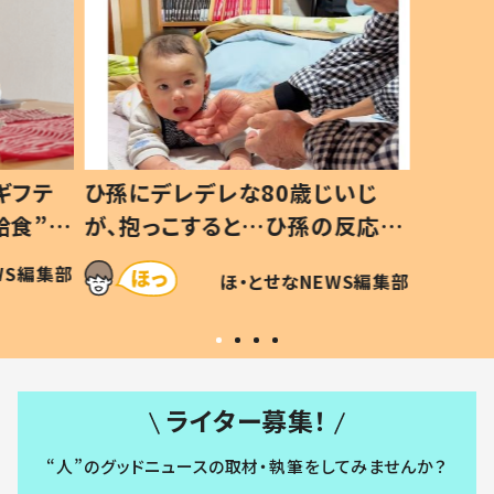
ギフテ
ひ孫にデレデレな80歳じいじ
給食”を
が、抱っこすると…ひ孫の反応に
和の親
「涙が出ました」「可愛くて仕方な
WS編集部
ほ・とせなNEWS編集部
い」
ライター募集！
“人”のグッドニュースの取材・執筆をしてみませんか？