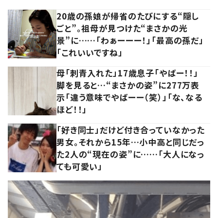
20歳の孫娘が帰省のたびにする“隠し
ごと”。祖母が見つけた“まさかの光
景”に……「わぁーーー！」「最高の孫だ」
「これいいですね」
母「刺青入れた」17歳息子「やばー！！」
脚を見ると…“まさかの姿”に277万表
示「違う意味でやばーー（笑）」「な、なる
ほど！！」
「好き同士」だけど付き合っていなかった
男女。それから15年…小中高と同じだっ
た2人の“現在の姿”に……「大人になっ
ても可愛い」