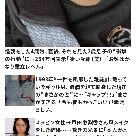
怪我をした4歳娘。直後、それを見た2歳息子の“衝撃
の行動”に…254万回表示「凄い配慮（笑）」「お顔はか
なり重症レベル」
1998年『一世を風靡した雑誌』に載って
いたギャル男。闘病を経て転身した現在
の”まさかの姿”に…「ギャップ！！」「まさ
かすぎる」「今も昔もかっこいい」「素晴
らしい」
スッピン女性→戸田恵梨香さん風メイク
をした結果……驚きの光景に「本人かと