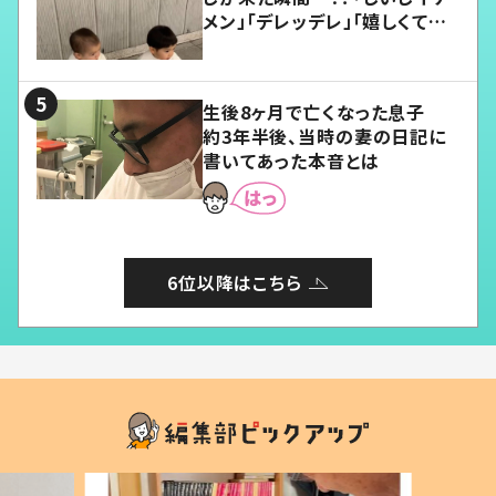
メン」「デレッデレ」「嬉しくて可
愛くてたまらない」「幸せになれ
る」
生後8ヶ月で亡くなった息子
約3年半後、当時の妻の日記に
書いてあった本音とは
6位以降はこちら