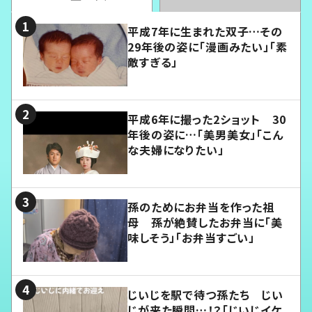
平成7年に生まれた双子…その
29年後の姿に「漫画みたい」「素
敵すぎる」
平成6年に撮った2ショット 30
年後の姿に…「美男美女」「こん
な夫婦になりたい」
孫のためにお弁当を作った祖
母 孫が絶賛したお弁当に「美
味しそう」「お弁当すごい」
じいじを駅で待つ孫たち じい
じが来た瞬間…！？「じいじイケ