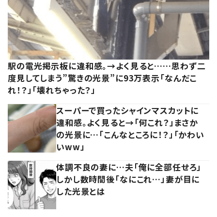
駅の電光掲示板に違和感。→よく見ると……思わず二
度見してしまう”驚きの光景”に93万表示「なんだこ
れ！？」「壊れちゃった？」
スーパーで買ったシャインマスカットに
違和感。よく見ると→「何これ？」まさか
の光景に…「こんなところに！？」「かわい
いww」
体調不良の妻に…夫「俺に全部任せろ」
しかし数時間後「なにこれ…」妻が目に
した光景とは