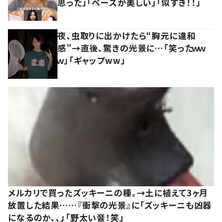
思った」「ベースが美しい」「似すぎ！！」
夜、虫取りに出かけたら“胸元に違和
感”→直後、驚きの光景に…「笑ったｗｗ
ｗ」「ギャップww」
メルカリで買ったズッキーニの種。→土に植えて3ヶ月
放置した結果……『衝撃の光景』に「ズッキーニも凶器
になるのか、、」「野太い音！笑」