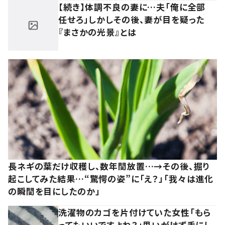
【続き】体調不良の妻に…夫「俺に全部
任せろ」しかしその後、妻が目を疑った
『まさかの光景』とは
長ネギの葉だけ収穫し、数年間放置…→その後、掘り
起こしてみた結果…“驚愕の姿”に「え？」「我々は進化
の瞬間を目にしたのか」
洗濯物のカゴを片付けていた女性「もら
ってもいいですよね？」思いがけず手にし