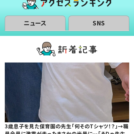
ニュース
SNS
3歳息子を見た保育園の先生「何そのTシャツ！？」→職
員全員に激震が走ったまさかの光景に…「そりゃ先生