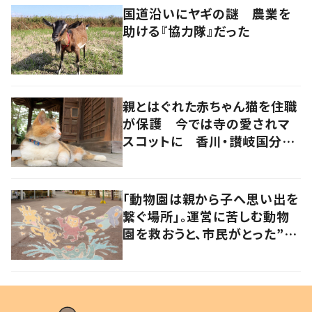
国道沿いにヤギの謎 農業を
助ける『協力隊』だった
親とはぐれた赤ちゃん猫を住職
が保護 今では寺の愛されマ
スコットに 香川・讃岐国分寺
の“寺猫”ムーンちゃん
「動物園は親から子へ思い出を
繋ぐ場所」。運営に苦しむ動物
園を救おうと、市民がとった”あ
る行動”とは?