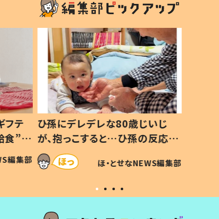
ギフテ
ひ孫にデレデレな80歳じいじ
給食”を
が、抱っこすると…ひ孫の反応に
和の親
「涙が出ました」「可愛くて仕方な
WS編集部
ほ・とせなNEWS編集部
い」