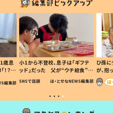
1歳息
小1から不登校、息子は「ギフテ
ひ孫に
「！？」
ッド」だった 父が“ウチ給食”を
が、抱
に「可愛
作り続ける理由とは #令和の親
「涙が
SNSで話題
ほ・とせなNEWS編集部
WS編集部
#令和の子
い」