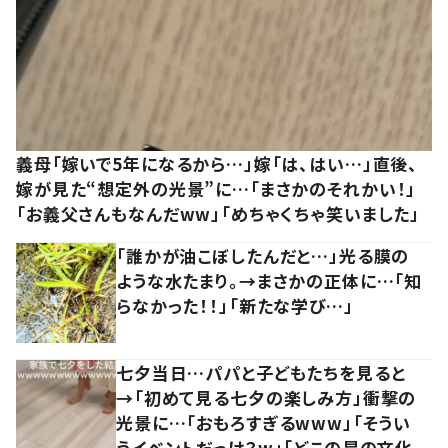
義母「嫁いで5年になるから…」嫁「は、はい…」直後、
嫁が見た“想定外の光景”に…「まさかのそれかい！」
「お義父さんもなんだww」「めちゃくちゃ笑いました」
「誰かが油こぼしたんだと…」光る膜の
ような水たまり。→まさかの正体に…「知
らなかった！！」「新たな学び…」
七夕当日…パパと子どもたちを見ると
→「初めて見る七夕の楽しみ方」衝撃の
光景に…「おもろすぎるwww」「そうい
うイベントだっけ？w」「どこの星の文化