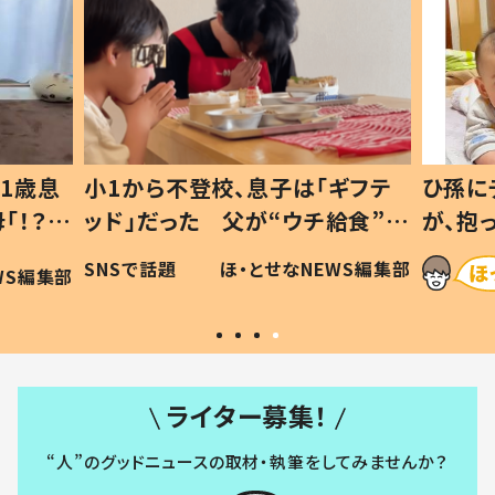
1歳息
小1から不登校、息子は「ギフテ
ひ孫に
「！？」
ッド」だった 父が“ウチ給食”を
が、抱
に「可愛
作り続ける理由とは #令和の親
「涙が
SNSで話題
ほ・とせなNEWS編集部
WS編集部
#令和の子
い」
ライター募集！
“人”のグッドニュースの取材・執筆をしてみませんか？