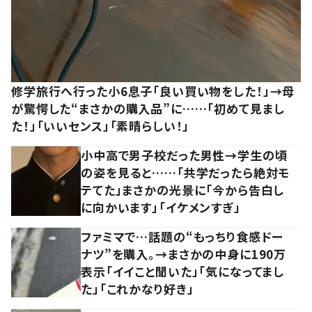
修学旅行へ行った小6息子「良い買い物をした！」→母
が驚愕した“まさかの購入品”に……「初めて見まし
た！」「いいセンス」「素晴らしい！」
小中高で男子校だった男性→学生の頃
の姿を見ると……「共学だったら絶対モ
テてた」まさかの光景に「今から告白し
に向かいます」「イケメンすぎ」
ファミマで…話題の“もっちり食感ドー
ナツ”を購入。→まさかの中身に190万
表示「イイこと聞いた」「気になってまし
た」「これかなり好き」