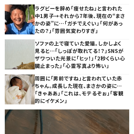
ラグビーを辞め「痩せたね」と言われた
中1男子→それから7年後、現在の“まさ
かの姿”に…「ガチでえぐい」「何があっ
たの？」「雰囲気変わりすぎ」
ソファの上で寝ていた愛猫。しかしよく
見ると…「しっぽが取れてる！？」SNSが
ザワついた光景に「ヒッ！」「2秒くらい心
臓止まった」「心霊写真より怖い」
周囲に「男前ですね」と言われていた赤
ちゃん。成長した現在、まさかの姿に…
「きゃああ」「これは、モテるぞぉ」「客観
的にイケメン」