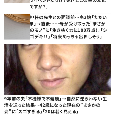
ですか？」
担任の先生との面談前…高3娘「ただい
ま」→直後……母が受け取った”まさか
のモノ”に「生き抜く力に100万点！」「シ
ゴデキ！！」「将来めっちゃ出世しそう」
9年前の夫「不機嫌で不健康」→自然に逆らわない生
活を送った結果…42歳になった現在の”まさかの
姿”に「スゴすぎる」「20は若く見える」