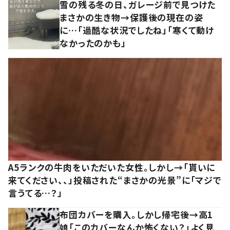
雪の残る冬の日、ガレージ前で見つけた
まさかの生き物→保護後の現在の姿
に…「過酷な状況でしたね」「寒くて動け
なかったのかも」
A5ランクの牛肉をいただいた女性。しかし→「貰いに
来てください、、」投稿された“まさかの光景”に「マジで
言うてる…？」
布団カバーを購入。しかし帰宅後→高1
娘「このカバーなんか怖くない？」よく見