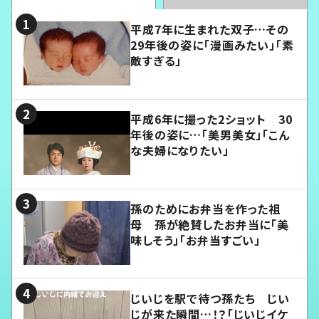
平成7年に生まれた双子…その
29年後の姿に「漫画みたい」「素
敵すぎる」
平成6年に撮った2ショット 30
年後の姿に…「美男美女」「こん
な夫婦になりたい」
孫のためにお弁当を作った祖
母 孫が絶賛したお弁当に「美
味しそう」「お弁当すごい」
じいじを駅で待つ孫たち じい
じが来た瞬間…！？「じいじイケ