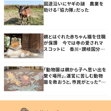
国道沿いにヤギの謎 農業を
助ける『協力隊』だった
親とはぐれた赤ちゃん猫を住職
が保護 今では寺の愛されマ
スコットに 香川・讃岐国分寺
の“寺猫”ムーンちゃん
「動物園は親から子へ思い出を
繋ぐ場所」。運営に苦しむ動物
園を救おうと、市民がとった”あ
る行動”とは?