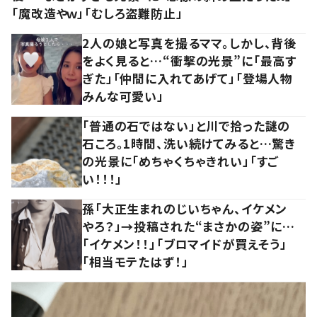
「魔改造やｗ」「むしろ盗難防止」
2人の娘と写真を撮るママ。しかし、背後
をよく見ると…“衝撃の光景”に「最高す
ぎた」「仲間に入れてあげて」「登場人物
みんな可愛い」
「普通の石ではない」と川で拾った謎の
石ころ。1時間、洗い続けてみると…驚き
の光景に「めちゃくちゃきれい」「すご
い！！！」
孫「大正生まれのじいちゃん、イケメン
やろ？」→投稿された“まさかの姿”に…
「イケメン！！」「ブロマイドが買えそう」
「相当モテたはず！」