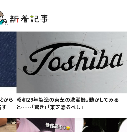
父から
昭和29年製造の東芝の洗濯機。動かしてみる
省す
と……「驚き」「東芝恐るべし」