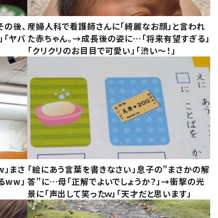
その後、
産婦人科で看護師さんに「綺麗なお顔」と言われ
」「ヤバ
た赤ちゃん。→成長後の姿に…「将来有望すぎる」
「クリクリのお目目で可愛い」「渋い～！」
w」まさ
「絵にあう言葉を書きなさい」息子の”まさかの解
るww」
答”に…母「正解でよいでしょうか？」→衝撃の光
景に「声出して笑ったｗ」「天才だと思います」