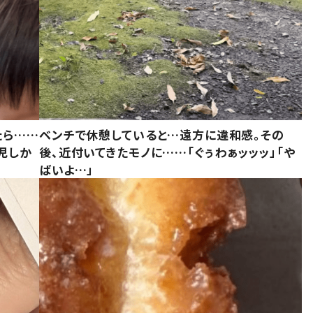
たら……
ベンチで休憩していると…遠方に違和感。その
児しか
後、近付いてきたモノに……「ぐぅわぁッッッ」「や
ばいよ…」