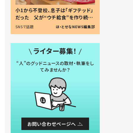
小1から不登校、息子は「ギフテッド」
だった 父が“ウチ給食”を作り続け
る理由とは #令和の親 #令和の子
SNSで話題
ほ・とせなNEWS編集部
ライター募集！
“人”のグッドニュースの取材・執筆をし
てみませんか？
お問い合わせページへ