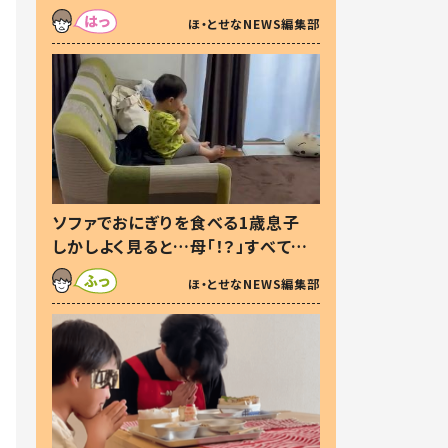
た本音とは
ほ・とせなNEWS編集部
ソファでおにぎりを食べる1歳息子
しかしよく見ると…母「！？」すべてを
察した母の投稿に「可愛いから許
ほ・とせなNEWS編集部
す！」「現行犯〜」