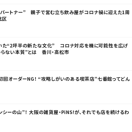
パートナー” 親子で営む立ち飲み屋がコロナ禍に迎えた1周
北区
いた“2坪半の新たな文化” コロナ対応を機に可能性を広げ
らない本質”とは 香川・高松市
は初回オーダーNG！ “攻略しがいのある喫茶店”七番館ってどん
シーの山”！ 大阪の雑貨屋・PiNS!が、それでも店を続けるわ