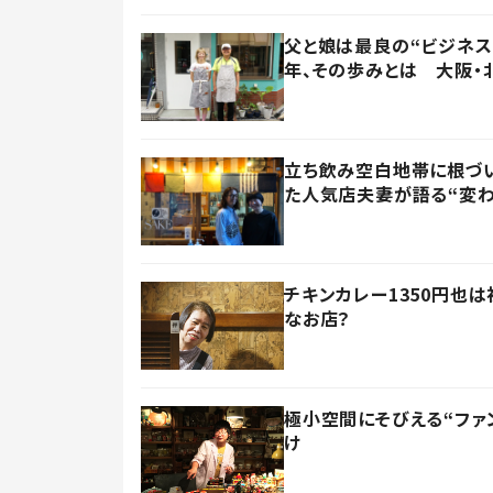
父と娘は最良の“ビジネス
年、その歩みとは 大阪・
立ち飲み空白地帯に根づ
た人気店夫妻が語る“変わ
チキンカレー1350円也
なお店？
極小空間にそびえる“ファン
け