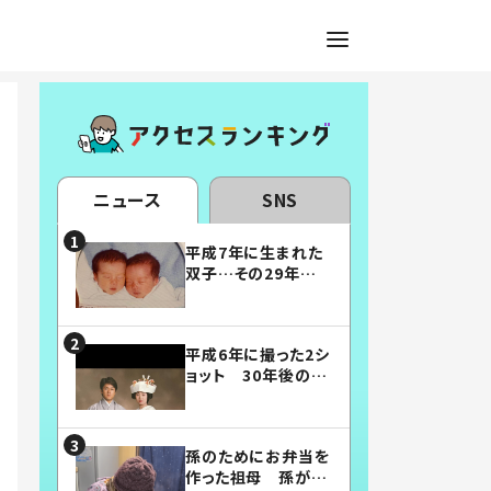
ニュース
SNS
平成7年に生まれた
双子…その29年後
の姿に「漫画みたい」
「素敵すぎる」
平成6年に撮った2シ
ョット 30年後の姿
に…「美男美女」「こ
んな夫婦になりた
い」
孫のためにお弁当を
作った祖母 孫が絶