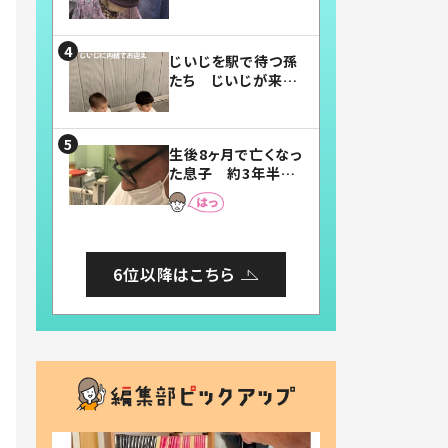
賛したお弁当に「美
味しそう」「お弁当す
ごい」
じいじを駅で待つ孫
たち じいじが来た
瞬間…！？「じいじイ
ケメン」「デレッデレ」
「嬉しくて可愛くてた
生後8ヶ月で亡くなっ
まらない」「幸せにな
た息子 約3年半
れる」
後、当時の妻の日記
に書いてあった本音
とは
6位以降はこちら