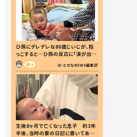
ひ孫にデレデレな80歳じいじが、抱
っこすると…ひ孫の反応に「涙が出ま
した」「可愛くて仕方ない」
ほ・とせなNEWS編集部
生後8ヶ月で亡くなった息子 約3年
半後、当時の妻の日記に書いてあっ