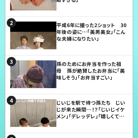
平成6年に撮った2ショット 30
年後の姿に…「美男美女」「こん
な夫婦になりたい」
孫のためにお弁当を作った祖
母 孫が絶賛したお弁当に「美
味しそう」「お弁当すごい」
じいじを駅で待つ孫たち じい
じが来た瞬間…！？「じいじイケ
メン」「デレッデレ」「嬉しくて可
愛くてたまらない」「幸せになれ
る」