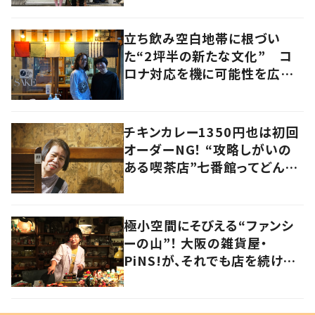
立ち飲み空白地帯に根づい
た“2坪半の新たな文化” コ
ロナ対応を機に可能性を広げ
た人気店夫妻が語る“変わらな
い本質”とは 香川・高松市
チキンカレー1350円也は初回
オーダーNG！ “攻略しがいの
ある喫茶店”七番館ってどんな
お店？
極小空間にそびえる“ファンシ
ーの山”！ 大阪の雑貨屋・
PiNS!が、それでも店を続ける
わけ