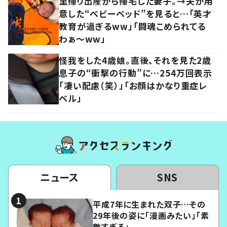
里帰り出産から帰宅した妻子。→夫が用
意した“ベビーベッド”を見ると…「英才
教育が過ぎるww」「闘魂こめられてる
わぁ～ww」
怪我をした4歳娘。直後、それを見た2歳
息子の“衝撃の行動”に…254万回表示
「凄い配慮（笑）」「お顔はかなり重症レ
ベル」
ニュース
SNS
平成7年に生まれた双子…その
29年後の姿に「漫画みたい」「素
敵すぎる」