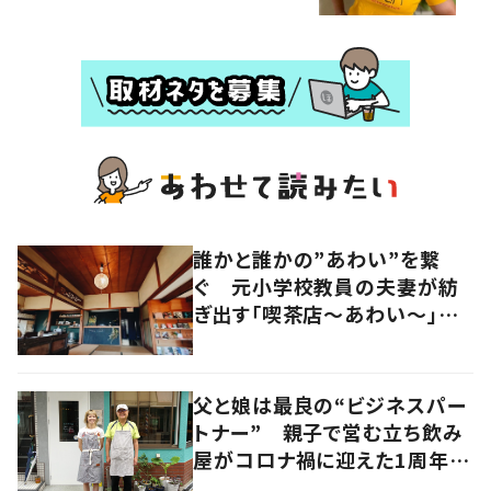
誰かと誰かの”あわい”を繋
ぐ 元小学校教員の夫妻が紡
ぎ出す「喫茶店～あわい～」に
流れる時間
父と娘は最良の“ビジネスパー
トナー” 親子で営む立ち飲み
屋がコロナ禍に迎えた1周年、
その歩みとは 大阪・北区