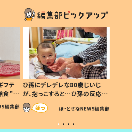
ギフテ
ひ孫にデレデレな80歳じいじ
給食”を
が、抱っこすると…ひ孫の反応に
和の親
「涙が出ました」「可愛くて仕方な
WS編集部
ほ・とせなNEWS編集部
い」