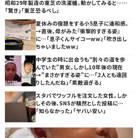
昭和29年製造の東芝の洗濯機。動かしてみると……
「驚き」「東芝恐るべし」
夏休みの宿題をする小5息子に違和感。
→直後、母がみた『衝撃的すぎる姿』
に…「息子くんサイコーww」「吹き出し
ちゃいましたww」
中学生の時に出会うも“別々の道を歩
んでいた”男女。しかし10年後の現在
→”まさかすぎる姿”に…「2人とも遠回
りしたんだね」「素敵過ぎる」
スタバでワッフルを注文した女性。しか
しその後、SNSが騒然とした投稿に…
「知らなかった」「ヤバい安い」