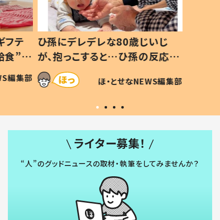
ギフテ
ひ孫にデレデレな80歳じいじ
給食”を
が、抱っこすると…ひ孫の反応に
和の親
「涙が出ました」「可愛くて仕方な
WS編集部
ほ・とせなNEWS編集部
い」
ライター募集！
“人”のグッドニュースの取材・執筆をしてみませんか？