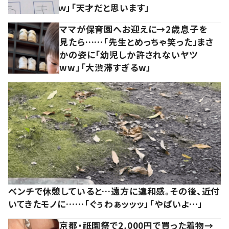
ｗ」「天才だと思います」
ママが保育園へお迎えに→2歳息子を
見たら……「先生とめっちゃ笑った」まさ
かの姿に「幼児しか許されないヤツ
ww」「大渋滞すぎるw」
ベンチで休憩していると…遠方に違和感。その後、近付
いてきたモノに……「ぐぅわぁッッッ」「やばいよ…」
京都・祇園祭で2,000円で買った着物→