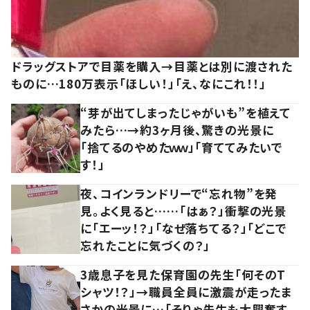
ドラッグストアで目薬を購入→目薬とは別に渡された
ものに…180万表示「ほしい！」「え、なにこれ！！」
“芽が出てしまったじゃがいも”を植えて
みたら…→約3ヶ月後、驚きの光景に
「捨てるのやめたｗｗ」「育ててみたいで
す！」
夜、コインランドリーで“忘れ物”を発
見。よく見ると……「はぁ？」衝撃の光景
に「エーッ！？」「なぜ落ちてる？」「どこで
忘れたことに気づくの？」
3歳息子を見た保育園の先生「何そのT
シャツ！？」→職員全員に激震が走ったま
さかの光景に…「そりゃ先生も大興奮す