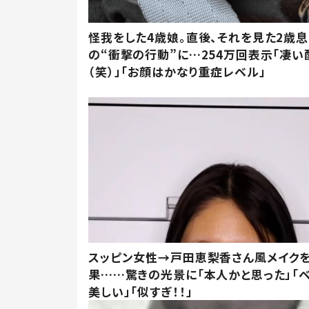
怪我をした4歳娘。直後、それを見た2歳
の“衝撃の行動”に…254万回表示「凄い
（笑）」「お顔はかなり重症レベル」
スッピン女性→戸田恵梨香さん風メイク
果……驚きの光景に「本人かと思った」「
美しい」「似すぎ！！」