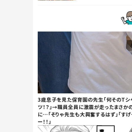
3歳息子を見た保育園の先生「何そのTシ
ツ！？」→職員全員に激震が走ったまさか
に…「そりゃ先生も大興奮するはず」「すげ
ー！！」