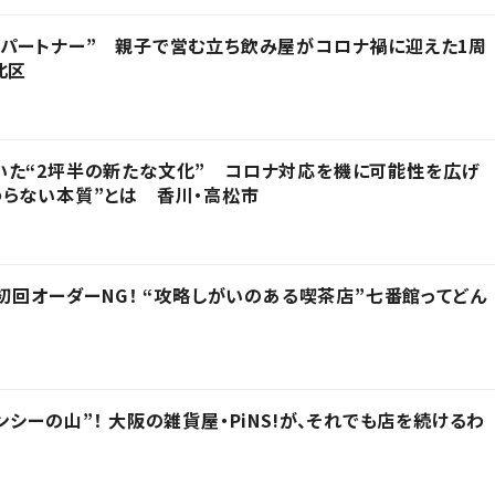
パートナー” 親子で営む立ち飲み屋がコロナ禍に迎えた1周
北区
いた“2坪半の新たな文化” コロナ対応を機に可能性を広げ
らない本質”とは 香川・高松市
は初回オーダーNG！ “攻略しがいのある喫茶店”七番館ってどん
シーの山”！ 大阪の雑貨屋・PiNS!が、それでも店を続けるわ