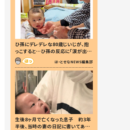
ひ孫にデレデレな80歳じいじが、抱
っこすると…ひ孫の反応に「涙が出ま
した」「可愛くて仕方ない」
ほ・とせなNEWS編集部
生後8ヶ月で亡くなった息子 約3年
半後、当時の妻の日記に書いてあっ