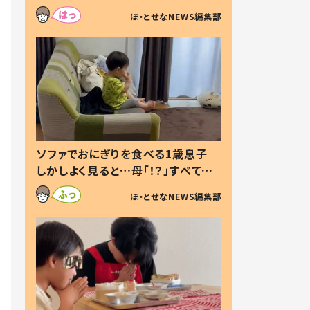
た本音とは
ほ・とせなNEWS編集部
ソファでおにぎりを食べる1歳息子
しかしよく見ると…母「！？」すべてを
察した母の投稿に「可愛いから許
ほ・とせなNEWS編集部
す！」「現行犯〜」