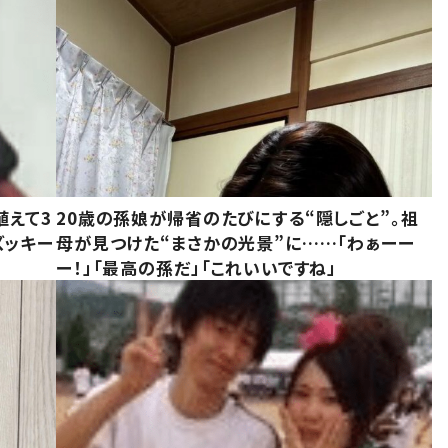
植えて3
20歳の孫娘が帰省のたびにする“隠しごと”。祖
ズッキー
母が見つけた“まさかの光景”に……「わぁーー
ー！」「最高の孫だ」「これいいですね」