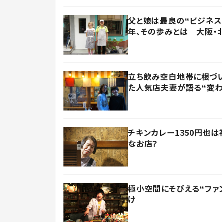
父と娘は最良の“ビジネス
年、その歩みとは 大阪・
立ち飲み空白地帯に根づ
た人気店夫妻が語る“変わ
チキンカレー1350円也
なお店？
極小空間にそびえる“ファン
け