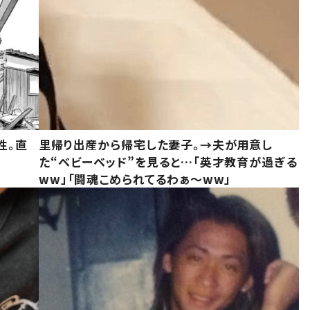
性。直
里帰り出産から帰宅した妻子。→夫が用意し
た“ベビーベッド”を見ると…「英才教育が過ぎる
ww」「闘魂こめられてるわぁ～ww」