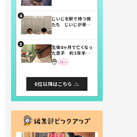
賛したお弁当に「美
味しそう」「お弁当す
ごい」
じいじを駅で待つ孫
たち じいじが来た
瞬間…！？「じいじイ
ケメン」「デレッデレ」
「嬉しくて可愛くてた
生後8ヶ月で亡くなっ
まらない」「幸せにな
た息子 約3年半
れる」
後、当時の妻の日記
に書いてあった本音
とは
6位以降はこちら