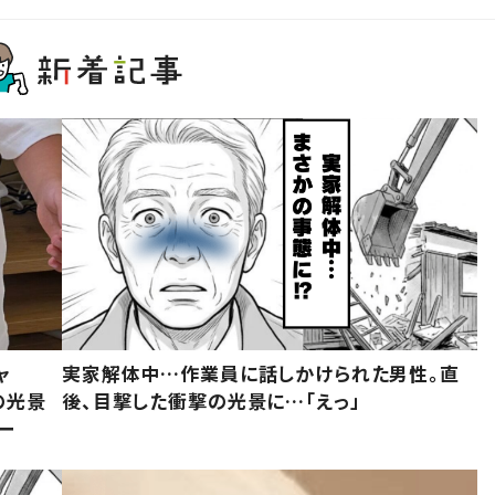
ャ
実家解体中…作業員に話しかけられた男性。直
の光景
後、目撃した衝撃の光景に…「えっ」
ー