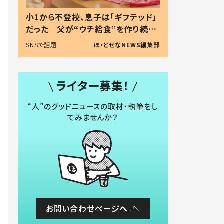
小1から不登校、息子は「ギフテッド」
だった 父が“ウチ給食”を作り続け
る理由とは #令和の親 #令和の子
SNSで話題
ほ・とせなNEWS編集部
ライター募集！
“人”のグッドニュースの取材・執筆をし
てみませんか？
お問い合わせページへ