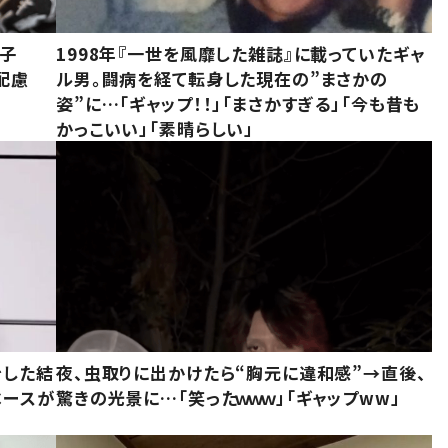
息子
1998年『一世を風靡した雑誌』に載っていたギャ
配慮
ル男。闘病を経て転身した現在の”まさかの
姿”に…「ギャップ！！」「まさかすぎる」「今も昔も
かっこいい」「素晴らしい」
をした結
夜、虫取りに出かけたら“胸元に違和感”→直後、
ベースが
驚きの光景に…「笑ったｗｗｗ」「ギャップww」