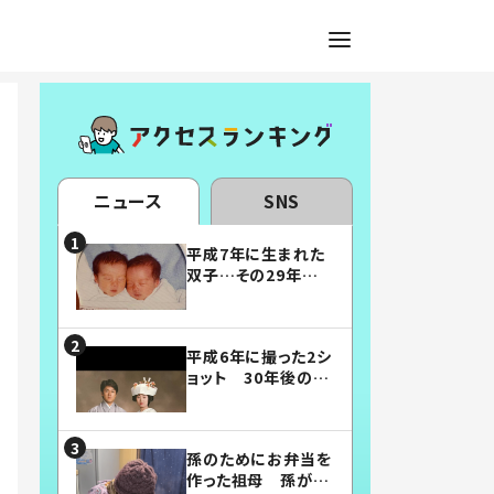
ニュース
SNS
平成7年に生まれた
双子…その29年後
の姿に「漫画みたい」
「素敵すぎる」
平成6年に撮った2シ
ョット 30年後の姿
に…「美男美女」「こ
んな夫婦になりた
い」
孫のためにお弁当を
作った祖母 孫が絶