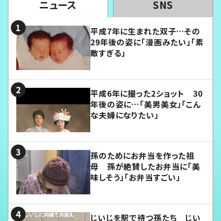
ニュース
SNS
平成7年に生まれた双子…その
29年後の姿に「漫画みたい」「素
敵すぎる」
平成6年に撮った2ショット 30
年後の姿に…「美男美女」「こん
な夫婦になりたい」
孫のためにお弁当を作った祖
母 孫が絶賛したお弁当に「美
味しそう」「お弁当すごい」
じいじを駅で待つ孫たち じい