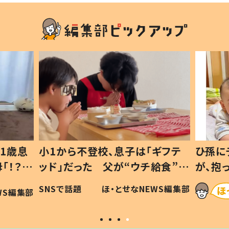
1歳息
小1から不登校、息子は「ギフテ
ひ孫に
「！？」
ッド」だった 父が“ウチ給食”を
が、抱
に「可愛
作り続ける理由とは #令和の親
「涙が
SNSで話題
ほ・とせなNEWS編集部
WS編集部
#令和の子
い」