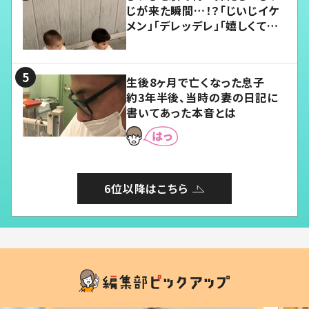
じが来た瞬間…！？「じいじイケ
メン」「デレッデレ」「嬉しくて可
愛くてたまらない」「幸せになれ
る」
生後8ヶ月で亡くなった息子
約3年半後、当時の妻の日記に
書いてあった本音とは
6位以降はこちら