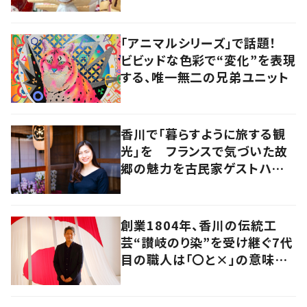
は「絶対にオールハンドメイド」
「アニマルシリーズ」で話題！
ビビッドな色彩で“変化”を表現
する、唯一無二の兄弟ユニット
香川で「暮らすように旅する観
光」を フランスで気づいた故
郷の魅力を古民家ゲストハウス
に
創業1804年、香川の伝統工
芸“讃岐のり染”を受け継ぐ7代
目の職人は「〇と×」の意味を
探求する芸術家でもあった