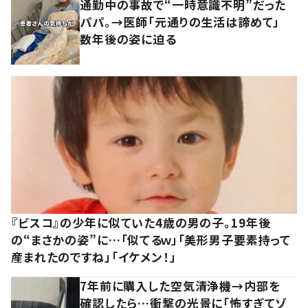
通勤中の事故で“一時意識不明”だった
パパ。→医師「元通りの生活は諦めて」
数年後の姿に迫る
『ビスコ』の少年に似ていた4歳の男の子。19年後
の“まさかの姿”に…「似てるｗ」「美形男子要素持って
産まれたのですね」「イケメン！」
7年前に購入した空気清浄機→内部を
確認したら…衝撃の光景に「怖すぎてゾ