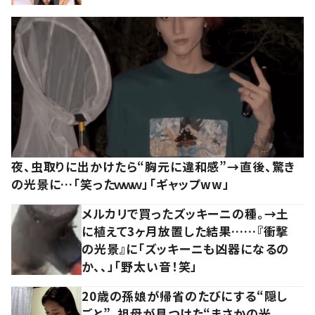
夜、虫取りに出かけたら“胸元に違和感”→直後、驚き
の光景に…「笑ったｗｗｗ」「ギャップww」
メルカリで買ったズッキーニの種。→土
に植えて3ヶ月放置した結果……『衝撃
の光景』に「ズッキーニも凶器になるの
か、、」「野太い音！笑」
20歳の孫娘が帰省のたびにする“隠し
ごと”。祖母が見つけた“まさかの光