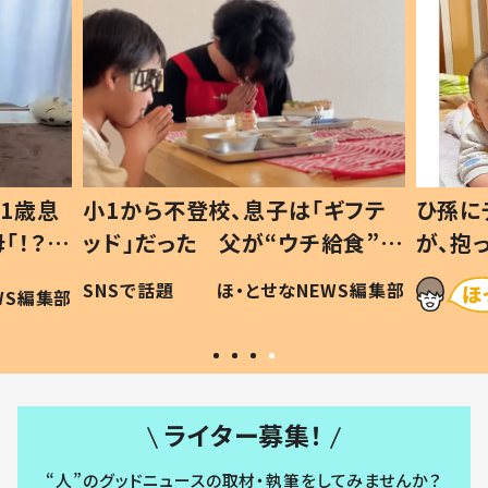
1歳息
小1から不登校、息子は「ギフテ
ひ孫に
「！？」
ッド」だった 父が“ウチ給食”を
が、抱
に「可愛
作り続ける理由とは #令和の親
「涙が
SNSで話題
ほ・とせなNEWS編集部
WS編集部
#令和の子
い」
ライター募集！
“人”のグッドニュースの取材・執筆をしてみませんか？