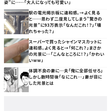
姿”に……「大人になっても可愛い」
駅の電光掲示板に違和感。→よく見る
と……思わず二度見してしまう”驚きの
光景”に93万表示「なんだこれ！？」「壊
れちゃった？」
スーパーで買ったシャインマスカットに
違和感。よく見ると→「何これ？」まさか
の光景に…「こんなところに！？」「かわい
いww」
体調不良の妻に…夫「俺に全部任せろ」
しかし数時間後「なにこれ…」妻が目に
した光景とは