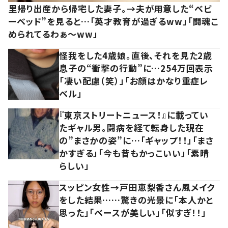
里帰り出産から帰宅した妻子。→夫が用意した“ベビ
ーベッド”を見ると…「英才教育が過ぎるww」「闘魂こ
められてるわぁ～ww」
怪我をした4歳娘。直後、それを見た2歳
息子の“衝撃の行動”に…254万回表示
「凄い配慮（笑）」「お顔はかなり重症レ
ベル」
『東京ストリートニュース！』に載ってい
たギャル男。闘病を経て転身した現在
の”まさかの姿”に…「ギャップ！！」「まさ
かすぎる」「今も昔もかっこいい」「素晴
らしい」
スッピン女性→戸田恵梨香さん風メイク
をした結果……驚きの光景に「本人かと
思った」「ベースが美しい」「似すぎ！！」