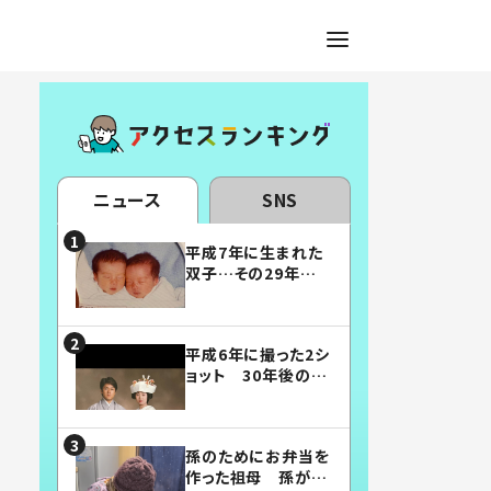
ニュース
SNS
平成7年に生まれた
双子…その29年後
の姿に「漫画みたい」
「素敵すぎる」
平成6年に撮った2シ
ョット 30年後の姿
に…「美男美女」「こ
んな夫婦になりた
い」
孫のためにお弁当を
作った祖母 孫が絶