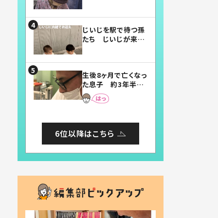
賛したお弁当に「美
味しそう」「お弁当す
ごい」
じいじを駅で待つ孫
たち じいじが来た
瞬間…！？「じいじイ
ケメン」「デレッデレ」
「嬉しくて可愛くてた
生後8ヶ月で亡くなっ
まらない」「幸せにな
た息子 約3年半
れる」
後、当時の妻の日記
に書いてあった本音
とは
6位以降はこちら