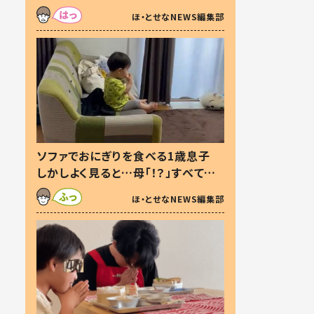
た本音とは
ほ・とせなNEWS編集部
ソファでおにぎりを食べる1歳息子
しかしよく見ると…母「！？」すべてを
察した母の投稿に「可愛いから許
ほ・とせなNEWS編集部
す！」「現行犯〜」