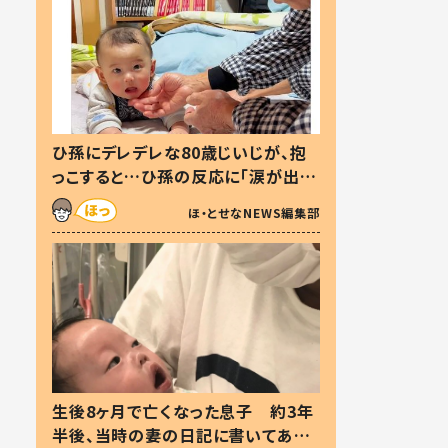
ひ孫にデレデレな80歳じいじが、抱
っこすると…ひ孫の反応に「涙が出ま
した」「可愛くて仕方ない」
ほ・とせなNEWS編集部
生後8ヶ月で亡くなった息子 約3年
半後、当時の妻の日記に書いてあっ