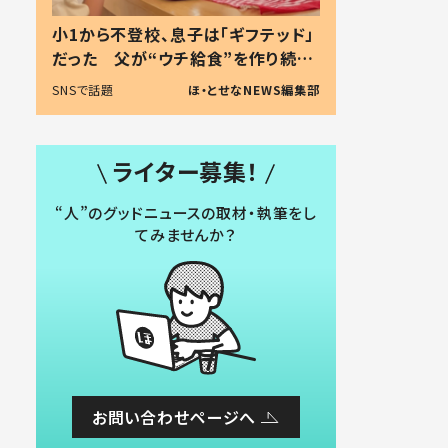
小1から不登校、息子は「ギフテッド」
だった 父が“ウチ給食”を作り続け
る理由とは #令和の親 #令和の子
SNSで話題
ほ・とせなNEWS編集部
ライター募集！
“人”のグッドニュースの取材・執筆をし
てみませんか？
お問い合わせページへ