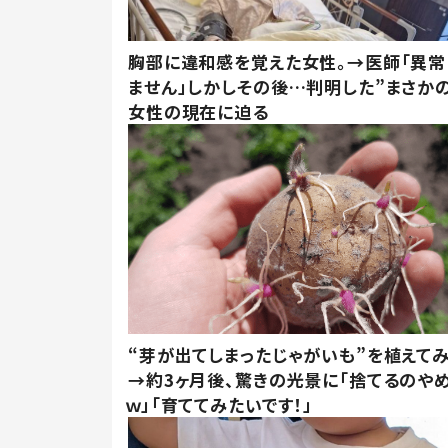
胸部に違和感を覚えた女性。→医師「異常
ません」しかしその後…判明した”まさかの
女性の現在に迫る
“芽が出てしまったじゃがいも”を植えて
→約3ヶ月後、驚きの光景に「捨てるのや
ｗ」「育ててみたいです！」