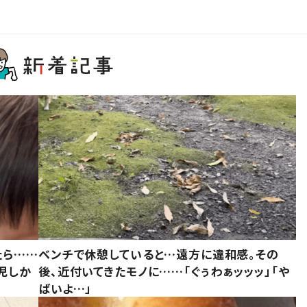
たら……
ベンチで休憩していると…遠方に違和感。その
児しか
後、近付いてきたモノに……「ぐぅわぁッッッ」「や
ばいよ…」