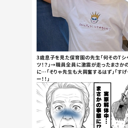
3歳息子を見た保育園の先生「何そのTシ
ツ！？」→職員全員に激震が走ったまさか
に…「そりゃ先生も大興奮するはず」「すげ
ー！！」