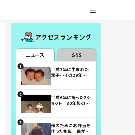
ニュース
SNS
平成7年に生まれた
双子…その29年後
の姿に「漫画みたい」
「素敵すぎる」
平成6年に撮った2シ
ョット 30年後の姿
に…「美男美女」「こ
んな夫婦になりた
い」
孫のためにお弁当を
作った祖母 孫が絶