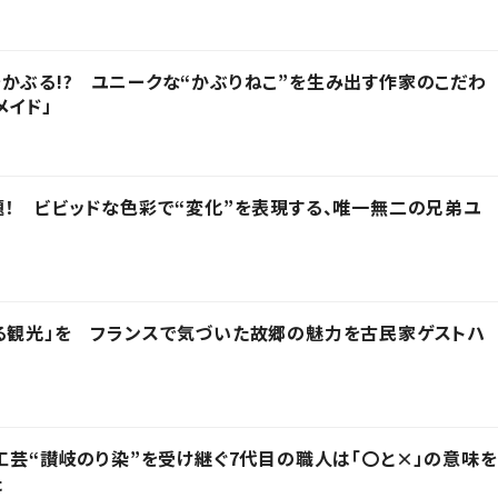
かぶる!? ユニークな“かぶりねこ”を生み出す作家のこだわ
メイド」
題！ ビビッドな色彩で“変化”を表現する、唯一無二の兄弟ユ
る観光」を フランスで気づいた故郷の魅力を古民家ゲストハ
統工芸“讃岐のり染”を受け継ぐ7代目の職人は「〇と×」の意味を
た