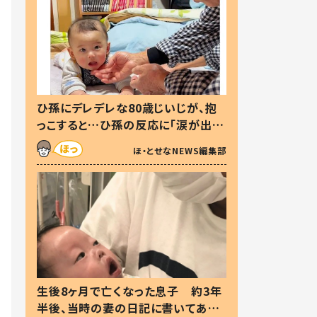
ひ孫にデレデレな80歳じいじが、抱
っこすると…ひ孫の反応に「涙が出ま
した」「可愛くて仕方ない」
ほ・とせなNEWS編集部
生後8ヶ月で亡くなった息子 約3年
半後、当時の妻の日記に書いてあっ