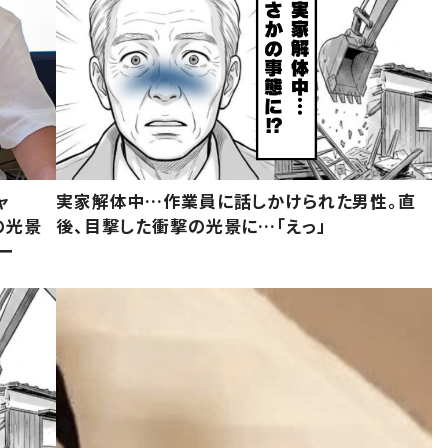
ャ
実家解体中…作業員に話しかけられた男性。直
の光景
後、目撃した衝撃の光景に…「えっ」
ー