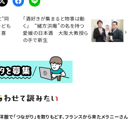
と“同
「酒好きが集まると物事は動
子ども
く」 “緒方洪庵”の名を持つ
く喜
愛媛の日本酒 大阪大教授ら
の手で新生
？洋服で「つながり」を取りもどす、フランスから来たメラニーさん