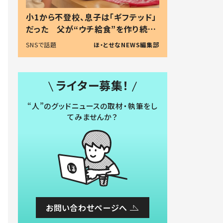
小1から不登校、息子は「ギフテッド」
だった 父が“ウチ給食”を作り続け
る理由とは #令和の親 #令和の子
SNSで話題
ほ・とせなNEWS編集部
ライター募集！
“人”のグッドニュースの取材・執筆をし
てみませんか？
お問い合わせページへ