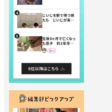
賛したお弁当に「美
味しそう」「お弁当す
ごい」
じいじを駅で待つ孫
たち じいじが来た
瞬間…！？「じいじイ
ケメン」「デレッデレ」
「嬉しくて可愛くてた
生後8ヶ月で亡くなっ
まらない」「幸せにな
た息子 約3年半
れる」
後、当時の妻の日記
に書いてあった本音
とは
6位以降はこちら