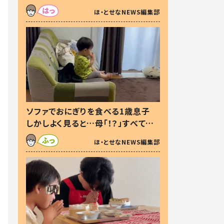
た本音とは
ほ・とせなNEWS編集部
ソファでおにぎりを食べる1歳息子
しかしよく見ると…母「！？」すべてを
察した母の投稿に「可愛いから許
ほ・とせなNEWS編集部
す！」「現行犯〜」