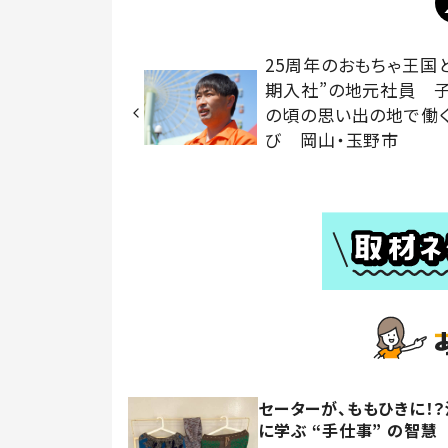
25周年のおもちゃ王国
期入社”の地元社員 
の頃の思い出の地で働
び 岡山・玉野市
セーターが、ももひきに！
に学ぶ “手仕事” の智慧