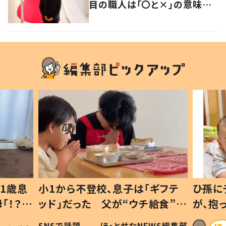
目の職人は「〇と×」の意味を
探求する芸術家でもあった
1歳息
小1から不登校、息子は「ギフテ
ひ孫に
「！？」
ッド」だった 父が“ウチ給食”を
が、抱
に「可愛
作り続ける理由とは #令和の親
「涙が
SNSで話題
ほ・とせなNEWS編集部