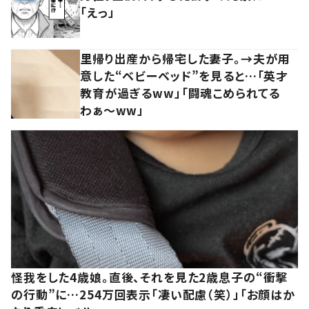
「えっ」
里帰り出産から帰宅した妻子。→夫が用
意した“ベビーベッド”を見ると…「英才
教育が過ぎるww」「闘魂こめられてる
わぁ～ww」
怪我をした4歳娘。直後、それを見た2歳息子の“衝撃
の行動”に…254万回表示「凄い配慮（笑）」「お顔はか