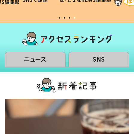
WS編集部
#令和の子
い」
ニュース
SNS