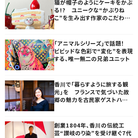
猫が帽子のようにケーキをかぶ
る!? ユニークな“かぶりね
こ”を生み出す作家のこだわり
は「絶対にオールハンドメイド」
「アニマルシリーズ」で話題！
ビビッドな色彩で“変化”を表現
する、唯一無二の兄弟ユニット
香川で「暮らすように旅する観
光」を フランスで気づいた故
郷の魅力を古民家ゲストハウス
に
創業1804年、香川の伝統工
芸“讃岐のり染”を受け継ぐ7代