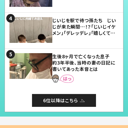
じいじを駅で待つ孫たち じい
じが来た瞬間…！？「じいじイケ
メン」「デレッデレ」「嬉しくて可
愛くてたまらない」「幸せになれ
る」
生後8ヶ月で亡くなった息子
約3年半後、当時の妻の日記に
書いてあった本音とは
6位以降はこちら