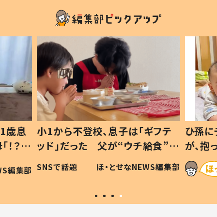
1歳息
小1から不登校、息子は「ギフテ
ひ孫に
「！？」
ッド」だった 父が“ウチ給食”を
が、抱
に「可愛
作り続ける理由とは #令和の親
「涙が
SNSで話題
ほ・とせなNEWS編集部
WS編集部
#令和の子
い」