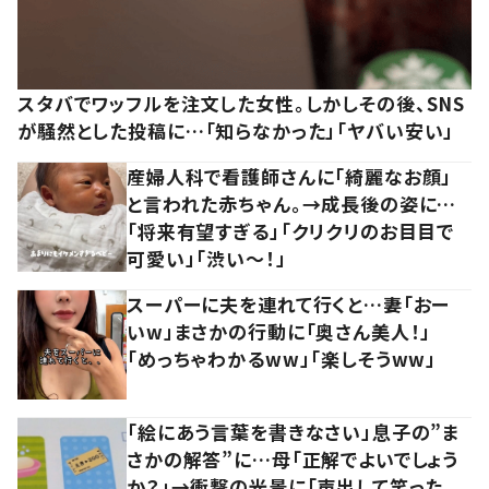
スタバでワッフルを注文した女性。しかしその後、SNS
が騒然とした投稿に…「知らなかった」「ヤバい安い」
産婦人科で看護師さんに「綺麗なお顔」
と言われた赤ちゃん。→成長後の姿に…
「将来有望すぎる」「クリクリのお目目で
可愛い」「渋い～！」
スーパーに夫を連れて行くと…妻「おー
いw」まさかの行動に「奥さん美人！」
「めっちゃわかるww」「楽しそうww」
「絵にあう言葉を書きなさい」息子の”ま
さかの解答”に…母「正解でよいでしょう
か？」→衝撃の光景に「声出して笑った