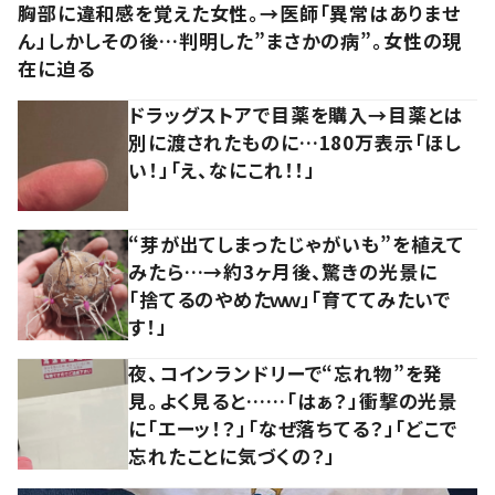
胸部に違和感を覚えた女性。→医師「異常はありませ
ん」しかしその後…判明した”まさかの病”。女性の現
在に迫る
ドラッグストアで目薬を購入→目薬とは
別に渡されたものに…180万表示「ほし
い！」「え、なにこれ！！」
“芽が出てしまったじゃがいも”を植えて
みたら…→約3ヶ月後、驚きの光景に
「捨てるのやめたｗｗ」「育ててみたいで
す！」
夜、コインランドリーで“忘れ物”を発
見。よく見ると……「はぁ？」衝撃の光景
に「エーッ！？」「なぜ落ちてる？」「どこで
忘れたことに気づくの？」