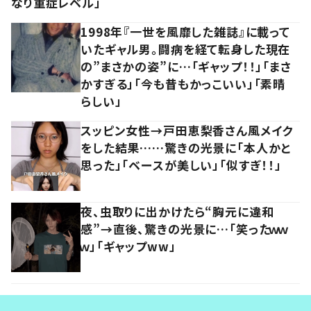
なり重症レベル」
1998年『一世を風靡した雑誌』に載って
いたギャル男。闘病を経て転身した現在
の”まさかの姿”に…「ギャップ！！」「まさ
かすぎる」「今も昔もかっこいい」「素晴
らしい」
スッピン女性→戸田恵梨香さん風メイク
をした結果……驚きの光景に「本人かと
思った」「ベースが美しい」「似すぎ！！」
夜、虫取りに出かけたら“胸元に違和
感”→直後、驚きの光景に…「笑ったｗｗ
ｗ」「ギャップww」