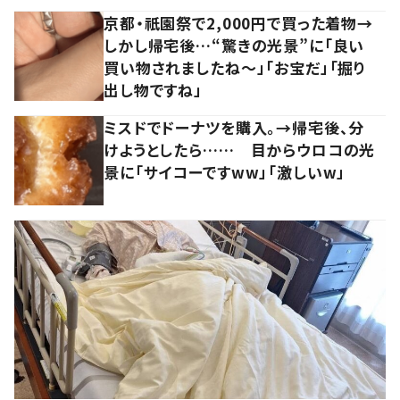
京都・祇園祭で2,000円で買った着物→
しかし帰宅後…“驚きの光景”に「良い
買い物されましたね～」「お宝だ」「掘り
出し物ですね」
ミスドでドーナツを購入。→帰宅後、分
けようとしたら…… 目からウロコの光
景に「サイコーですww」「激しいw」