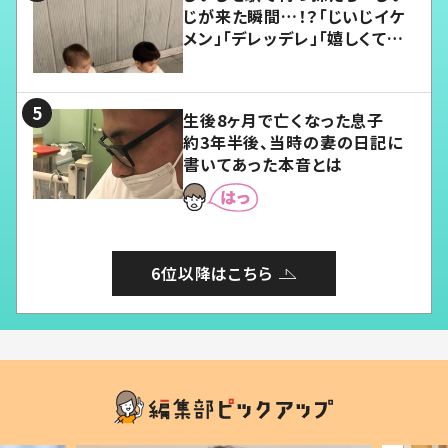
じが来た瞬間…！？「じいじイケ
メン」「デレッデレ」「嬉しくて可
愛くてたまらない」「幸せになれ
る」
生後8ヶ月で亡くなった息子
約3年半後、当時の妻の日記に
書いてあった本音とは
6位以降はこちら