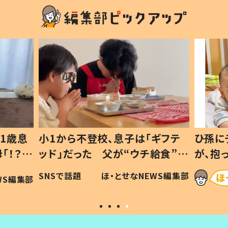
1歳息
小1から不登校、息子は「ギフテ
ひ孫に
「！？」
ッド」だった 父が“ウチ給食”を
が、抱
に「可愛
作り続ける理由とは #令和の親
「涙が
SNSで話題
ほ・とせなNEWS編集部
WS編集部
#令和の子
い」