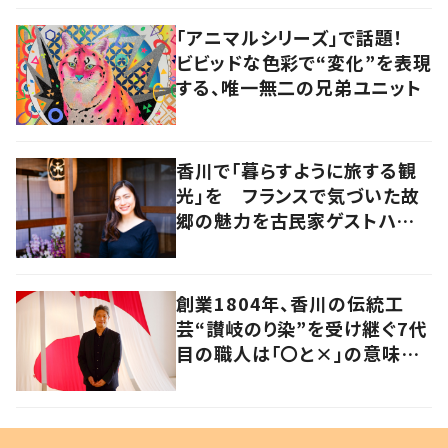
「アニマルシリーズ」で話題！
ビビッドな色彩で“変化”を表現
する、唯一無二の兄弟ユニット
香川で「暮らすように旅する観
光」を フランスで気づいた故
郷の魅力を古民家ゲストハウス
に
創業1804年、香川の伝統工
芸“讃岐のり染”を受け継ぐ7代
目の職人は「〇と×」の意味を
探求する芸術家でもあった