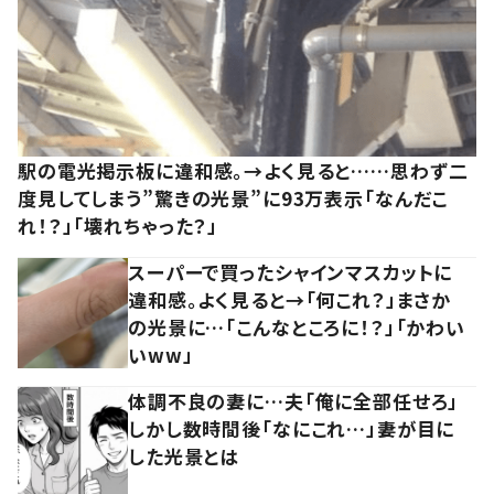
駅の電光掲示板に違和感。→よく見ると……思わず二
度見してしまう”驚きの光景”に93万表示「なんだこ
れ！？」「壊れちゃった？」
スーパーで買ったシャインマスカットに
違和感。よく見ると→「何これ？」まさか
の光景に…「こんなところに！？」「かわい
いww」
体調不良の妻に…夫「俺に全部任せろ」
しかし数時間後「なにこれ…」妻が目に
した光景とは