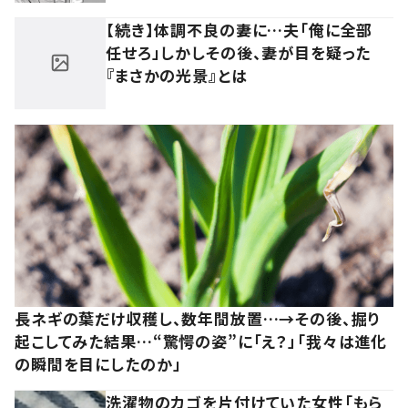
【続き】体調不良の妻に…夫「俺に全部
任せろ」しかしその後、妻が目を疑った
『まさかの光景』とは
長ネギの葉だけ収穫し、数年間放置…→その後、掘り
起こしてみた結果…“驚愕の姿”に「え？」「我々は進化
の瞬間を目にしたのか」
洗濯物のカゴを片付けていた女性「もら