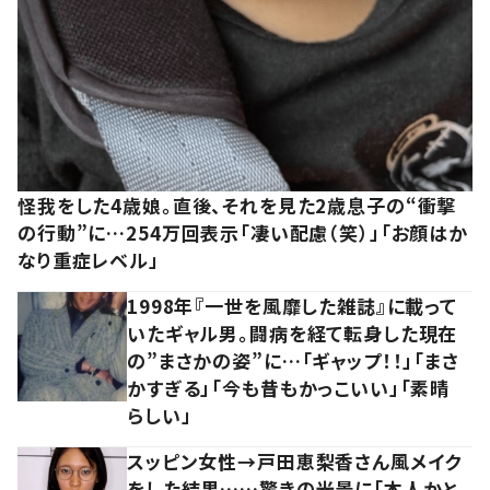
怪我をした4歳娘。直後、それを見た2歳息子の“衝撃
の行動”に…254万回表示「凄い配慮（笑）」「お顔はか
なり重症レベル」
1998年『一世を風靡した雑誌』に載って
いたギャル男。闘病を経て転身した現在
の”まさかの姿”に…「ギャップ！！」「まさ
かすぎる」「今も昔もかっこいい」「素晴
らしい」
スッピン女性→戸田恵梨香さん風メイク
をした結果……驚きの光景に「本人かと