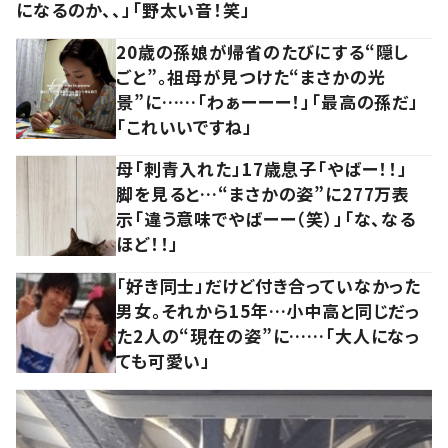
になるのか、、」「野太い音！笑」
20歳の孫娘が帰省のたびにする“隠し
ごと”。祖母が見つけた“まさかの光
景”に……「わぁーーー！」「最高の孫だ」
「これいいですね」
母「刺青入れた」17歳息子「やばー！！」
脚を見ると…“まさかの姿”に277万表
示「違う意味でやばーー（笑）」「な、なる
ほど！！」
「好き同士」だけど付き合っていなかった
男女。それから15年…小中高と同じだっ
た2人の“現在の姿”に……「大人になっ
ても可愛い」