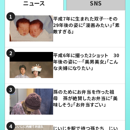
ニュース
SNS
平成7年に生まれた双子…その
29年後の姿に「漫画みたい」「素
敵すぎる」
平成6年に撮った2ショット 30
年後の姿に…「美男美女」「こん
な夫婦になりたい」
孫のためにお弁当を作った祖
母 孫が絶賛したお弁当に「美
味しそう」「お弁当すごい」
じいじを駅で待つ孫たち じい