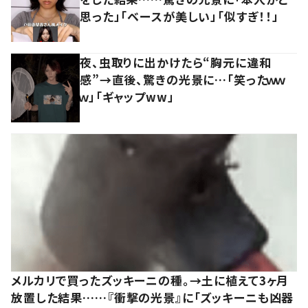
思った」「ベースが美しい」「似すぎ！！」
夜、虫取りに出かけたら“胸元に違和
感”→直後、驚きの光景に…「笑ったｗｗ
ｗ」「ギャップww」
メルカリで買ったズッキーニの種。→土に植えて3ヶ月
放置した結果……『衝撃の光景』に「ズッキーニも凶器