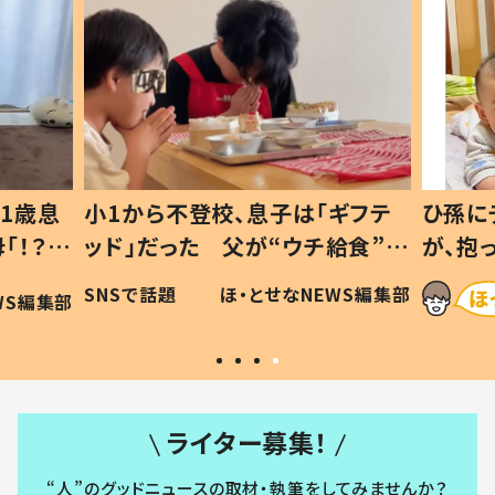
1歳息
小1から不登校、息子は「ギフテ
ひ孫に
「！？」
ッド」だった 父が“ウチ給食”を
が、抱
に「可愛
作り続ける理由とは #令和の親
「涙が
SNSで話題
ほ・とせなNEWS編集部
WS編集部
#令和の子
い」
ライター募集！
“人”のグッドニュースの取材・執筆をしてみませんか？