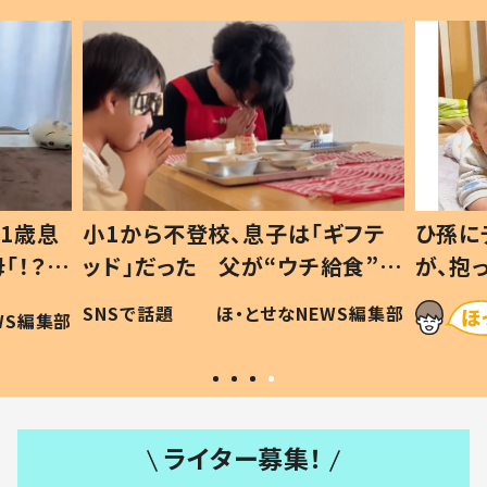
1歳息
小1から不登校、息子は「ギフテ
ひ孫に
「！？」
ッド」だった 父が“ウチ給食”を
が、抱
に「可愛
作り続ける理由とは #令和の親
「涙が
SNSで話題
ほ・とせなNEWS編集部
WS編集部
#令和の子
い」
ライター募集！