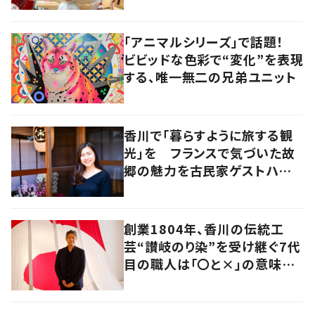
は「絶対にオールハンドメイド」
「アニマルシリーズ」で話題！
ビビッドな色彩で“変化”を表現
する、唯一無二の兄弟ユニット
香川で「暮らすように旅する観
光」を フランスで気づいた故
郷の魅力を古民家ゲストハウス
に
創業1804年、香川の伝統工
芸“讃岐のり染”を受け継ぐ7代
目の職人は「〇と×」の意味を
探求する芸術家でもあった