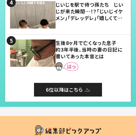
じいじを駅で待つ孫たち じい
じが来た瞬間…！？「じいじイケ
メン」「デレッデレ」「嬉しくて可
愛くてたまらない」「幸せになれ
る」
生後8ヶ月で亡くなった息子
約3年半後、当時の妻の日記に
書いてあった本音とは
6位以降はこちら