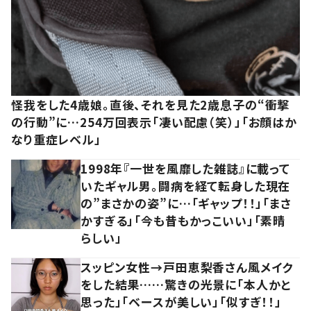
怪我をした4歳娘。直後、それを見た2歳息子の“衝撃
の行動”に…254万回表示「凄い配慮（笑）」「お顔はか
なり重症レベル」
1998年『一世を風靡した雑誌』に載って
いたギャル男。闘病を経て転身した現在
の”まさかの姿”に…「ギャップ！！」「まさ
かすぎる」「今も昔もかっこいい」「素晴
らしい」
スッピン女性→戸田恵梨香さん風メイク
をした結果……驚きの光景に「本人かと
思った」「ベースが美しい」「似すぎ！！」