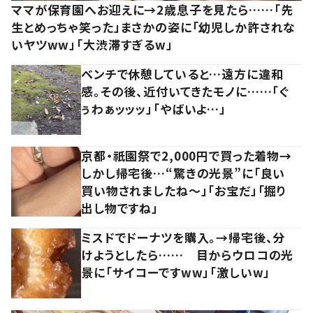
ママが保育園へお迎えに→2歳息子を見たら……「先
生とめっちゃ笑った」まさかの姿に「幼児しか許されな
いヤツww」「大渋滞すぎるw」
ベンチで休憩していると…遠方に違和
感。その後、近付いてきたモノに……「ぐ
ぅわぁッッッ」「やばいよ…」
京都・祇園祭で2,000円で買った着物→
しかし帰宅後…“驚きの光景”に「良い
買い物されましたね～」「お宝だ」「掘り
出し物ですね」
ミスドでドーナツを購入。→帰宅後、分
けようとしたら…… 目からウロコの光
景に「サイコーですww」「激しいw」