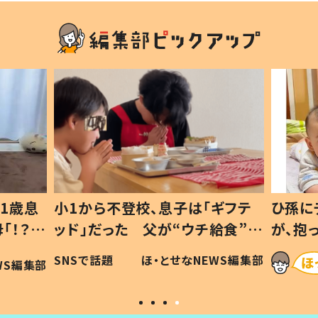
1歳息
小1から不登校、息子は「ギフテ
ひ孫に
「！？」
ッド」だった 父が“ウチ給食”を
が、抱
に「可愛
作り続ける理由とは #令和の親
「涙が
SNSで話題
ほ・とせなNEWS編集部
WS編集部
#令和の子
い」