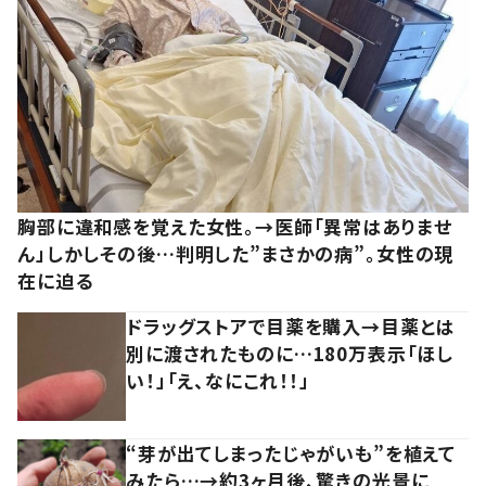
胸部に違和感を覚えた女性。→医師「異常はありませ
ん」しかしその後…判明した”まさかの病”。女性の現
在に迫る
ドラッグストアで目薬を購入→目薬とは
別に渡されたものに…180万表示「ほし
い！」「え、なにこれ！！」
“芽が出てしまったじゃがいも”を植えて
みたら…→約3ヶ月後、驚きの光景に