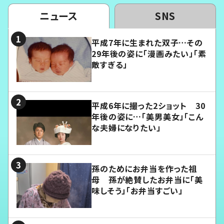
ニュース
SNS
平成7年に生まれた双子…その
29年後の姿に「漫画みたい」「素
敵すぎる」
平成6年に撮った2ショット 30
年後の姿に…「美男美女」「こん
な夫婦になりたい」
孫のためにお弁当を作った祖
母 孫が絶賛したお弁当に「美
味しそう」「お弁当すごい」