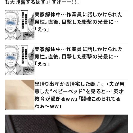
も大興奮するはず」「すげーー！！」
実家解体中…作業員に話しかけられた
男性。直後、目撃した衝撃の光景に…
「えっ」
実家解体中…作業員に話しかけられた
男性。直後、目撃した衝撃の光景に…
「えっ」
里帰り出産から帰宅した妻子。→夫が用
意した“ベビーベッド”を見ると…「英才
教育が過ぎるww」「闘魂こめられてる
わぁ～ww」