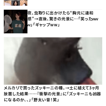
夜、虫取りに出かけたら“胸元に違和
感”→直後、驚きの光景に…「笑ったｗｗ
ｗ」「ギャップww」
メルカリで買ったズッキーニの種。→土に植えて3ヶ月
放置した結果……『衝撃の光景』に「ズッキーニも凶器
になるのか、、」「野太い音！笑」