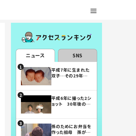
ニュース
SNS
平成7年に生まれた
双子…その29年後
の姿に「漫画みたい」
「素敵すぎる」
平成6年に撮った2シ
ョット 30年後の姿
に…「美男美女」「こ
んな夫婦になりた
い」
孫のためにお弁当を
作った祖母 孫が絶