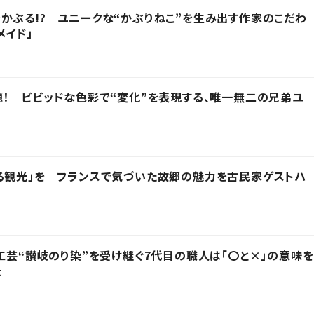
かぶる!? ユニークな“かぶりねこ”を生み出す作家のこだわ
メイド」
題！ ビビッドな色彩で“変化”を表現する、唯一無二の兄弟ユ
る観光」を フランスで気づいた故郷の魅力を古民家ゲストハ
統工芸“讃岐のり染”を受け継ぐ7代目の職人は「〇と×」の意味を
た