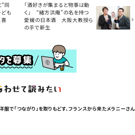
と“同
「酒好きが集まると物事は動
子ども
く」 “緒方洪庵”の名を持つ
く喜
愛媛の日本酒 大阪大教授ら
の手で新生
？洋服で「つながり」を取りもどす、フランスから来たメラニーさん