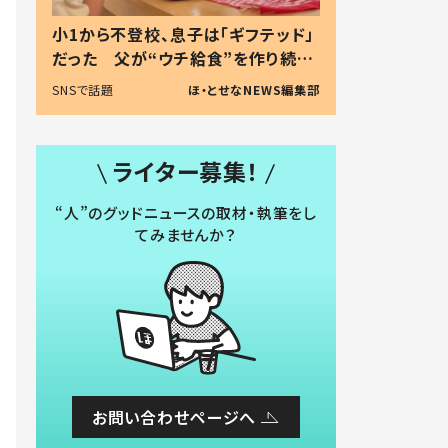
小1から不登校、息子は「ギフテッド」
だった 父が“ウチ給食”を作り続け
る理由とは #令和の親 #令和の子
SNSで話題
ほ・とせなNEWS編集部
ライター募集！
“人”のグッドニュースの取材・執筆をし
てみませんか？
お問い合わせページへ