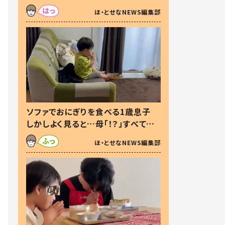
た本音とは
ほ・とせなNEWS編集部
ソファでおにぎりを食べる1歳息子
しかしよく見ると…母「！？」すべてを
察した母の投稿に「可愛いから許
ほ・とせなNEWS編集部
す！」「現行犯〜」