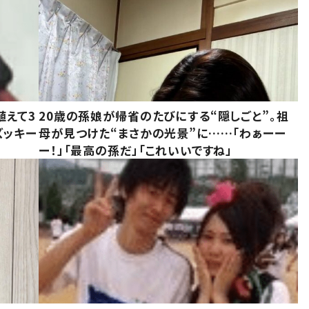
植えて3
20歳の孫娘が帰省のたびにする“隠しごと”。祖
ズッキー
母が見つけた“まさかの光景”に……「わぁーー
ー！」「最高の孫だ」「これいいですね」