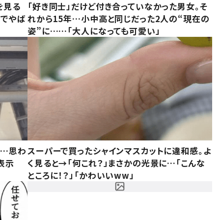
を見る
「好き同士」だけど付き合っていなかった男女。そ
味でやば
れから15年…小中高と同じだった2人の“現在の
姿”に……「大人になっても可愛い」
……思わ
スーパーで買ったシャインマスカットに違和感。よ
表示
く見ると→「何これ？」まさかの光景に…「こんな
ところに！？」「かわいいww」