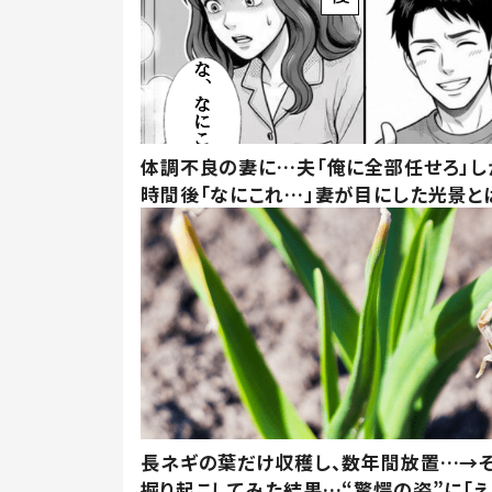
体調不良の妻に…夫「俺に全部任せろ」し
時間後「なにこれ…」妻が目にした光景と
長ネギの葉だけ収穫し、数年間放置…→そ
掘り起こしてみた結果…“驚愕の姿”に「え