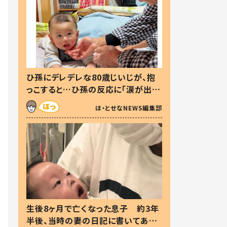
ひ孫にデレデレな80歳じいじが、抱
っこすると…ひ孫の反応に「涙が出ま
した」「可愛くて仕方ない」
ほ・とせなNEWS編集部
生後8ヶ月で亡くなった息子 約3年
半後、当時の妻の日記に書いてあっ