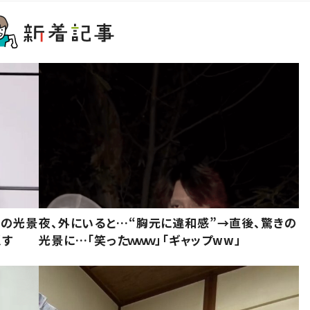
きの光景
夜、外にいると…“胸元に違和感”→直後、驚きの
似す
光景に…「笑ったｗｗｗ」「ギャップww」