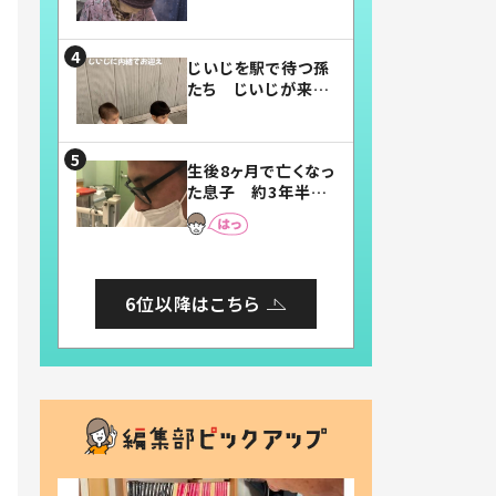
賛したお弁当に「美
味しそう」「お弁当す
ごい」
じいじを駅で待つ孫
たち じいじが来た
瞬間…！？「じいじイ
ケメン」「デレッデレ」
「嬉しくて可愛くてた
生後8ヶ月で亡くなっ
まらない」「幸せにな
た息子 約3年半
れる」
後、当時の妻の日記
に書いてあった本音
とは
6位以降はこちら