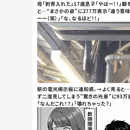
母「刺青入れた」17歳息子「やばー！！」脚
と…“まさかの姿”に277万表示「違う意
ーー（笑）」「な、なるほど！！」
駅の電光掲示板に違和感。→よく見ると
ず二度見してしまう”驚きの光景”に93万
「なんだこれ！？」「壊れちゃった？」