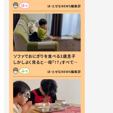
た本音とは
ほ・とせなNEWS編集部
ソファでおにぎりを食べる1歳息子
しかしよく見ると…母「！？」すべてを
察した母の投稿に「可愛いから許
ほ・とせなNEWS編集部
す！」「現行犯〜」