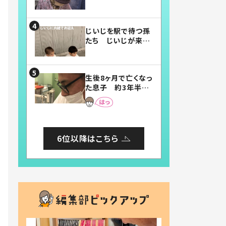
賛したお弁当に「美
味しそう」「お弁当す
ごい」
じいじを駅で待つ孫
たち じいじが来た
瞬間…！？「じいじイ
ケメン」「デレッデレ」
「嬉しくて可愛くてた
生後8ヶ月で亡くなっ
まらない」「幸せにな
た息子 約3年半
れる」
後、当時の妻の日記
に書いてあった本音
とは
6位以降はこちら