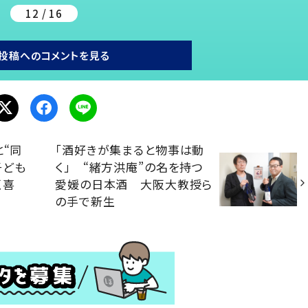
12 / 16
投稿へのコメントを見る
と“同
「酒好きが集まると物事は動
子ども
く」 “緒方洪庵”の名を持つ
く喜
愛媛の日本酒 大阪大教授ら
の手で新生