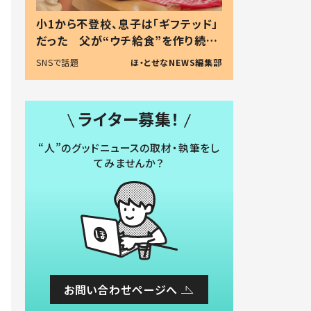
小1から不登校、息子は「ギフテッド」
だった 父が“ウチ給食”を作り続け
る理由とは #令和の親 #令和の子
SNSで話題
ほ・とせなNEWS編集部
ライター募集！
“人”のグッドニュースの取材・執筆をし
てみませんか？
お問い合わせページへ