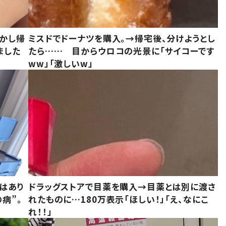
しかし帰
ミスドでドーナツを購入。→帰宅後、分けようとし
ました
たら…… 目からウロコの光景に「サイコーです
ww」「激しいw」
はあり
ドラッグストアで目薬を購入→目薬とは別に渡さ
病”。
れたものに…180万表示「ほしい！」「え、なにこ
れ！！」