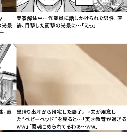
ャ
実家解体中…作業員に話しかけられた男性。直
の光景
後、目撃した衝撃の光景に…「えっ」
ー
性。直
里帰り出産から帰宅した妻子。→夫が用意し
た“ベビーベッド”を見ると…「英才教育が過ぎる
ww」「闘魂こめられてるわぁ～ww」