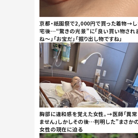
京都・祇園祭で2,000円で買った着物→
宅後…“驚きの光景”に「良い買い物され
ね～」「お宝だ」「掘り出し物ですね」
胸部に違和感を覚えた女性。→医師「異常
ません」しかしその後…判明した”まさかの
女性の現在に迫る