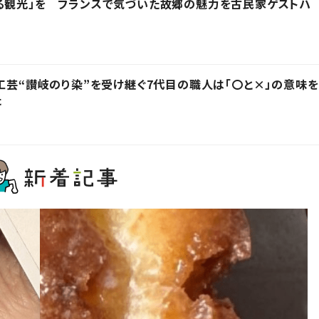
る観光」を フランスで気づいた故郷の魅力を古民家ゲストハ
統工芸“讃岐のり染”を受け継ぐ7代目の職人は「〇と×」の意味を
た