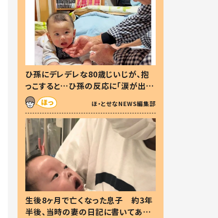
ひ孫にデレデレな80歳じいじが、抱
っこすると…ひ孫の反応に「涙が出ま
した」「可愛くて仕方ない」
ほ・とせなNEWS編集部
生後8ヶ月で亡くなった息子 約3年
半後、当時の妻の日記に書いてあっ