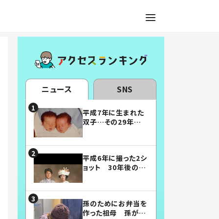
ニュース
SNS
平成7年に生まれた
双子…その29年後
の姿に「漫画みたい」
「素敵すぎる」
平成6年に撮った2シ
ョット 30年後の姿
に…「美男美女」「こ
んな夫婦になりた
い」
孫のためにお弁当を
作った祖母 孫が絶