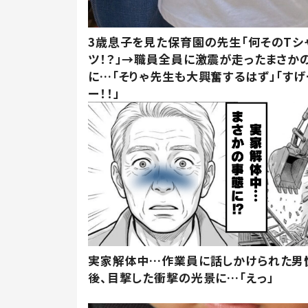
3歳息子を見た保育園の先生「何そのTシ
ツ！？」→職員全員に激震が走ったまさか
に…「そりゃ先生も大興奮するはず」「すげ
ー！！」
実家解体中…作業員に話しかけられた男
後、目撃した衝撃の光景に…「えっ」