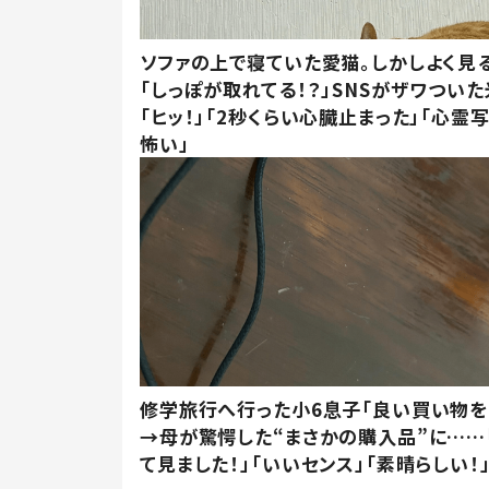
ソファの上で寝ていた愛猫。しかしよく見
「しっぽが取れてる！？」SNSがザワつい
「ヒッ！」「2秒くらい心臓止まった」「心霊
怖い」
修学旅行へ行った小6息子「良い買い物を
→母が驚愕した“まさかの購入品”に……
て見ました！」「いいセンス」「素晴らしい！