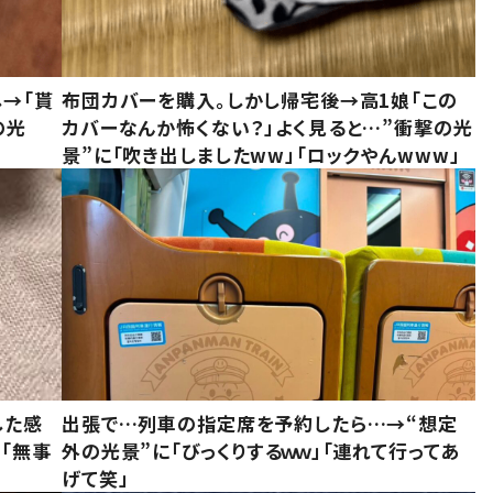
し→「貰
布団カバーを購入。しかし帰宅後→高1娘「この
の光
カバーなんか怖くない？」よく見ると…”衝撃の光
景”に「吹き出しましたww」「ロックやんwww」
した感
出張で…列車の指定席を予約したら…→“想定
に「無事
外の光景”に「びっくりするｗｗ」「連れて行ってあ
げて笑」