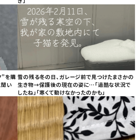
ぎ」
ツ”を購
雪の残る冬の日、ガレージ前で見つけたまさかの
と聞い
生き物→保護後の現在の姿に…「過酷な状況で
したね」「寒くて動けなかったのかも」