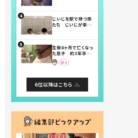
賛したお弁当に「美
味しそう」「お弁当す
ごい」
じいじを駅で待つ孫
たち じいじが来た
瞬間…！？「じいじイ
ケメン」「デレッデレ」
「嬉しくて可愛くてた
生後8ヶ月で亡くなっ
まらない」「幸せにな
た息子 約3年半
れる」
後、当時の妻の日記
に書いてあった本音
とは
6位以降はこちら