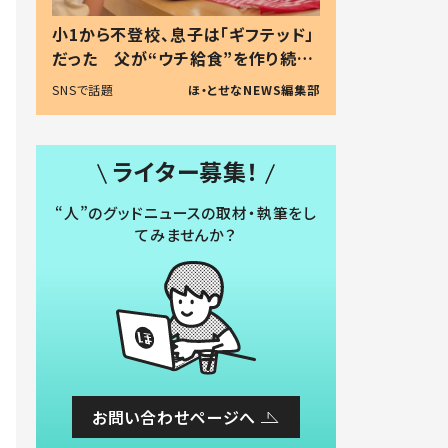
小1から不登校、息子は「ギフテッド」
だった 父が“ウチ給食”を作り続け
る理由とは #令和の親 #令和の子
SNSで話題
ほ・とせなNEWS編集部
ライター募集！
“人”のグッドニュースの取材・執筆をし
てみませんか？
お問い合わせページへ