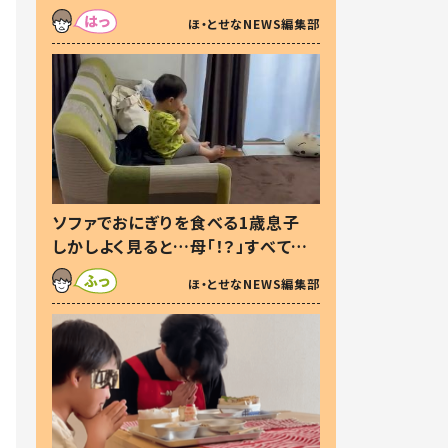
た本音とは
ほ・とせなNEWS編集部
ソファでおにぎりを食べる1歳息子
しかしよく見ると…母「！？」すべてを
察した母の投稿に「可愛いから許
ほ・とせなNEWS編集部
す！」「現行犯〜」