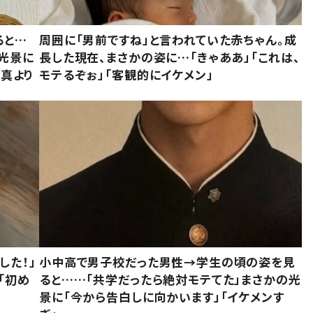
ると…
周囲に「男前ですね」と言われていた赤ちゃん。成
た光景に
長した現在、まさかの姿に…「きゃああ」「これは、
写真より
モテるぞぉ」「客観的にイケメン」
した！」
小中高で男子校だった男性→学生の頃の姿を見
「初め
ると……「共学だったら絶対モテてた」まさかの光
」
景に「今から告白しに向かいます」「イケメンす