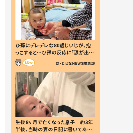
ひ孫にデレデレな80歳じいじが、抱
っこすると…ひ孫の反応に「涙が出ま
した」「可愛くて仕方ない」
ほ・とせなNEWS編集部
生後8ヶ月で亡くなった息子 約3年
半後、当時の妻の日記に書いてあっ