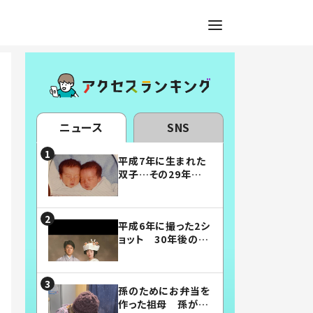
ニュース
SNS
平成7年に生まれた
双子…その29年後
の姿に「漫画みたい」
「素敵すぎる」
平成6年に撮った2シ
ョット 30年後の姿
に…「美男美女」「こ
んな夫婦になりた
い」
孫のためにお弁当を
作った祖母 孫が絶