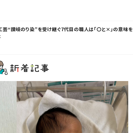
統工芸“讃岐のり染”を受け継ぐ7代目の職人は「〇と×」の意味を
た