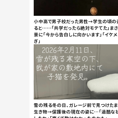
小中高で男子校だった男性→学生の頃の
ると……「共学だったら絶対モテてた」ま
景に「今から告白しに向かいます」「イケメ
ぎ」
雪の残る冬の日、ガレージ前で見つけた
生き物→保護後の現在の姿に…「過酷な