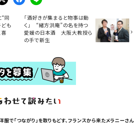
と“同
「酒好きが集まると物事は動
子ども
く」 “緒方洪庵”の名を持つ
く喜
愛媛の日本酒 大阪大教授ら
の手で新生
？洋服で「つながり」を取りもどす、フランスから来たメラニーさん