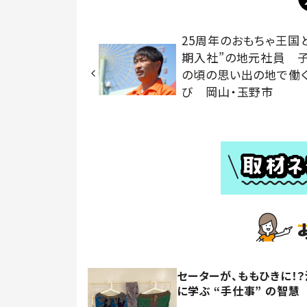
25周年のおもちゃ王国
期入社”の地元社員 
の頃の思い出の地で働
び 岡山・玉野市
セーターが、ももひきに！
に学ぶ “手仕事” の智慧