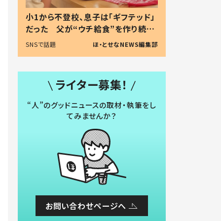
小1から不登校、息子は「ギフテッド」
だった 父が“ウチ給食”を作り続け
る理由とは #令和の親 #令和の子
SNSで話題
ほ・とせなNEWS編集部
ライター募集！
“人”のグッドニュースの取材・執筆をし
てみませんか？
お問い合わせページへ