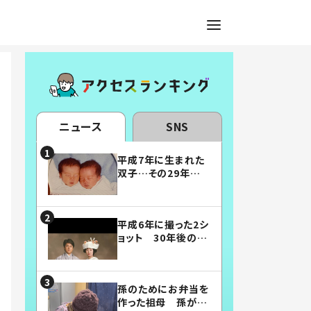
ニュース
SNS
平成7年に生まれた
双子…その29年後
の姿に「漫画みたい」
「素敵すぎる」
平成6年に撮った2シ
ョット 30年後の姿
に…「美男美女」「こ
んな夫婦になりた
い」
孫のためにお弁当を
作った祖母 孫が絶