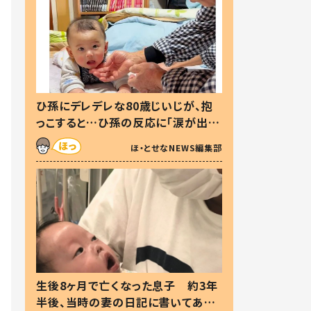
ひ孫にデレデレな80歳じいじが、抱
っこすると…ひ孫の反応に「涙が出ま
した」「可愛くて仕方ない」
ほ・とせなNEWS編集部
生後8ヶ月で亡くなった息子 約3年
半後、当時の妻の日記に書いてあっ