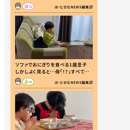
た本音とは
ほ・とせなNEWS編集部
ソファでおにぎりを食べる1歳息子
しかしよく見ると…母「！？」すべてを
察した母の投稿に「可愛いから許
ほ・とせなNEWS編集部
す！」「現行犯〜」