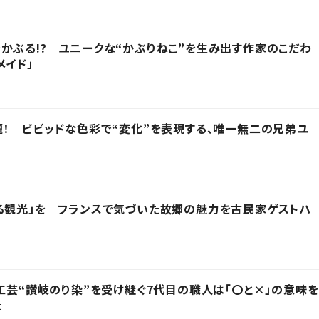
かぶる!? ユニークな“かぶりねこ”を生み出す作家のこだわ
メイド」
題！ ビビッドな色彩で“変化”を表現する、唯一無二の兄弟ユ
る観光」を フランスで気づいた故郷の魅力を古民家ゲストハ
統工芸“讃岐のり染”を受け継ぐ7代目の職人は「〇と×」の意味を
た