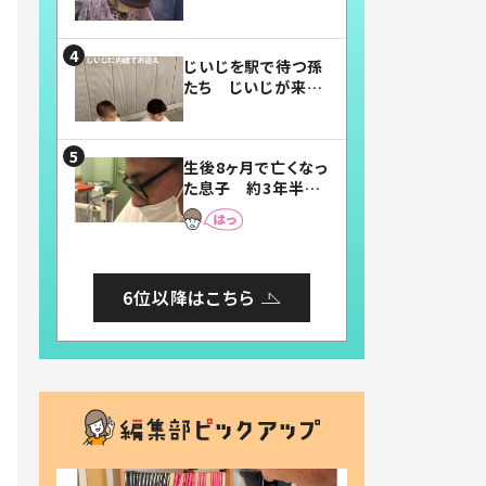
賛したお弁当に「美
味しそう」「お弁当す
ごい」
じいじを駅で待つ孫
たち じいじが来た
瞬間…！？「じいじイ
ケメン」「デレッデレ」
「嬉しくて可愛くてた
生後8ヶ月で亡くなっ
まらない」「幸せにな
た息子 約3年半
れる」
後、当時の妻の日記
に書いてあった本音
とは
6位以降はこちら