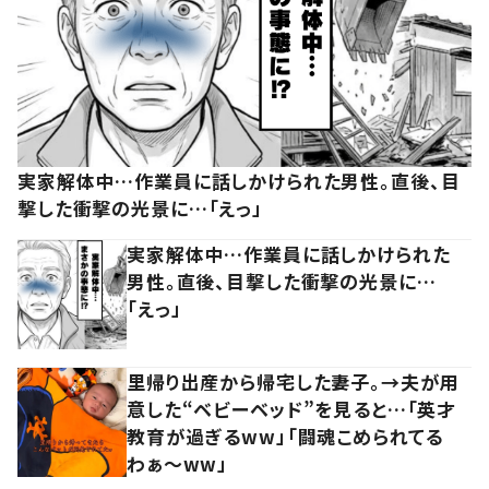
実家解体中…作業員に話しかけられた男性。直後、目
撃した衝撃の光景に…「えっ」
実家解体中…作業員に話しかけられた
男性。直後、目撃した衝撃の光景に…
「えっ」
里帰り出産から帰宅した妻子。→夫が用
意した“ベビーベッド”を見ると…「英才
教育が過ぎるww」「闘魂こめられてる
わぁ～ww」