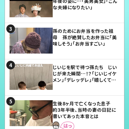
年後の姿に…「美男美女」「こん
な夫婦になりたい」
孫のためにお弁当を作った祖
母 孫が絶賛したお弁当に「美
味しそう」「お弁当すごい」
じいじを駅で待つ孫たち じい
じが来た瞬間…！？「じいじイケ
メン」「デレッデレ」「嬉しくて可
愛くてたまらない」「幸せになれ
る」
生後8ヶ月で亡くなった息子
約3年半後、当時の妻の日記に
書いてあった本音とは