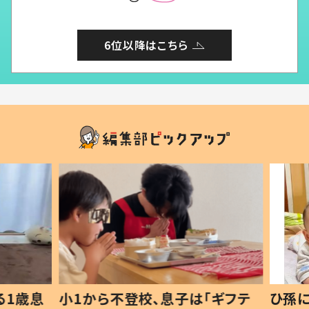
6位以降はこちら
1歳息
小1から不登校、息子は「ギフテ
ひ孫に