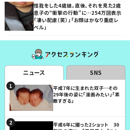
怪我をした4歳娘。直後、それを見た2歳
息子の“衝撃の行動”に…254万回表示
「凄い配慮（笑）」「お顔はかなり重症レ
ベル」
ニュース
SNS
平成7年に生まれた双子…その
29年後の姿に「漫画みたい」「素
敵すぎる」
平成6年に撮った2ショット 30