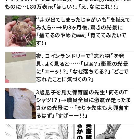
ものに…180万表示「ほしい！」「え、なにこれ！！」
“芽が出てしまったじゃがいも”を植えて
みたら…→約3ヶ月後、驚きの光景に
「捨てるのやめたｗｗ」「育ててみたいで
す！」
夜、コインランドリーで“忘れ物”を発
見。よく見ると……「はぁ？」衝撃の光景
に「エーッ！？」「なぜ落ちてる？」「どこで
忘れたことに気づくの？」
3歳息子を見た保育園の先生「何そのT
シャツ！？」→職員全員に激震が走ったま
さかの光景に…「そりゃ先生も大興奮す
るはず」「すげーー！！」