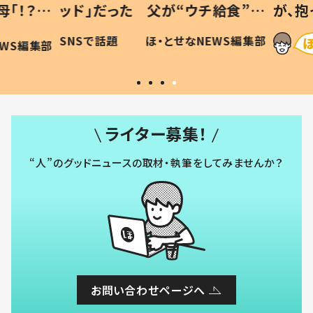
「！？」
ッド」だった 父が“ウチ給食”を
が、抱
に「可愛
作り続ける理由とは #令和の親
「涙が
SNSで話題
ほ・とせなNEWS編集部
WS編集部
#令和の子
い」
ライター募集！
“人”のグッドニュースの取材・執筆をしてみませんか？
お問い合わせページへ