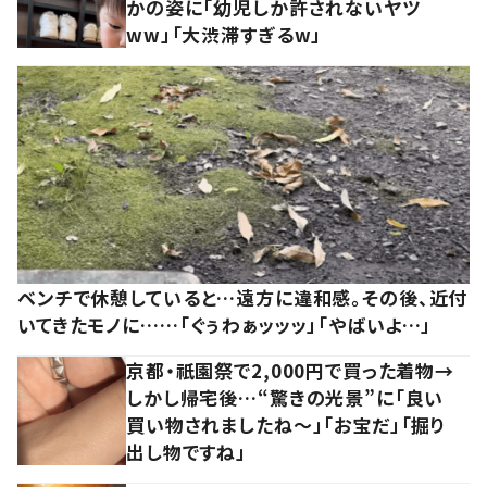
かの姿に「幼児しか許されないヤツ
ww」「大渋滞すぎるw」
ベンチで休憩していると…遠方に違和感。その後、近付
いてきたモノに……「ぐぅわぁッッッ」「やばいよ…」
京都・祇園祭で2,000円で買った着物→
しかし帰宅後…“驚きの光景”に「良い
買い物されましたね～」「お宝だ」「掘り
出し物ですね」