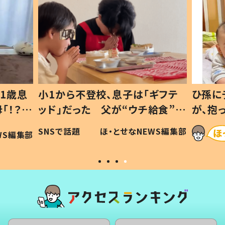
1歳息
小1から不登校、息子は「ギフテ
ひ孫に
「！？」
ッド」だった 父が“ウチ給食”を
が、抱
に「可愛
作り続ける理由とは #令和の親
「涙が
SNSで話題
ほ・とせなNEWS編集部
WS編集部
#令和の子
い」