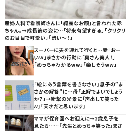
産婦人科で看護師さんに「綺麗なお顔」と言われた赤
ちゃん。→成長後の姿に…「将来有望すぎる」「クリクリ
のお目目で可愛い」「渋い～！」
スーパーに夫を連れて行くと…妻「おー
いw」まさかの行動に「奥さん美人！」
「めっちゃわかるww」「楽しそうww」
「絵にあう言葉を書きなさい」息子の”ま
さかの解答”に…母「正解でよいでしょう
か？」→衝撃の光景に「声出して笑った
ｗ」「天才だと思います」
ママが保育園へお迎えに→2歳息子を
見たら……「先生とめっちゃ笑った」まさ