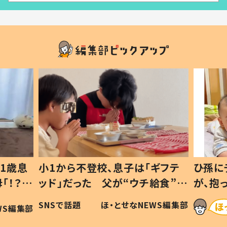
は「ギフテ
ひ孫にデレデレな80歳じいじ
ウチ給食”を
が、抱っこすると…ひ孫の反応に
#令和の親
「涙が出ました」「可愛くて仕方な
NEWS編集部
ほ・とせなNEWS編集部
い」