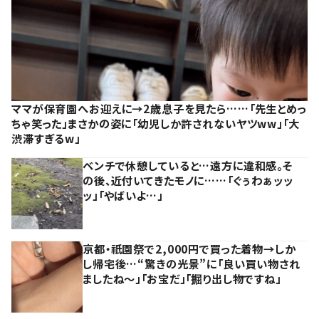
ママが保育園へお迎えに→2歳息子を見たら……「先生とめっ
ちゃ笑った」まさかの姿に「幼児しか許されないヤツww」「大
渋滞すぎるw」
ベンチで休憩していると…遠方に違和感。そ
の後、近付いてきたモノに……「ぐぅわぁッッ
ッ」「やばいよ…」
京都・祇園祭で2,000円で買った着物→しか
し帰宅後…“驚きの光景”に「良い買い物され
ましたね～」「お宝だ」「掘り出し物ですね」