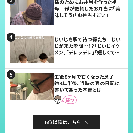
孫のためにお弁当を作った祖
母 孫が絶賛したお弁当に「美
味しそう」「お弁当すごい」
じいじを駅で待つ孫たち じい
じが来た瞬間…！？「じいじイケ
メン」「デレッデレ」「嬉しくて可
愛くてたまらない」「幸せになれ
る」
生後8ヶ月で亡くなった息子
約3年半後、当時の妻の日記に
書いてあった本音とは
6位以降はこちら