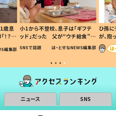
1から不登校、息子は「ギフテ
ひ孫にデレデレな8
ド」だった 父が“ウチ給食”を
が、抱っこすると
り続ける理由とは #令和の親
「涙が出ました」「
Sで話題
ほ・とせなNEWS編集部
ほ・と
令和の子
い」
ニュース
SNS