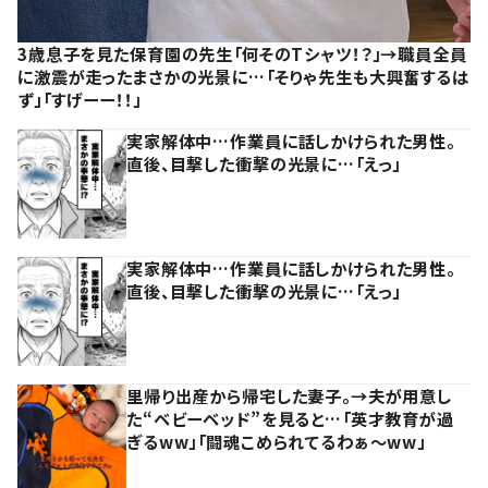
3歳息子を見た保育園の先生「何そのTシャツ！？」→職員全員
に激震が走ったまさかの光景に…「そりゃ先生も大興奮するは
ず」「すげーー！！」
実家解体中…作業員に話しかけられた男性。
直後、目撃した衝撃の光景に…「えっ」
実家解体中…作業員に話しかけられた男性。
直後、目撃した衝撃の光景に…「えっ」
里帰り出産から帰宅した妻子。→夫が用意し
た“ベビーベッド”を見ると…「英才教育が過
ぎるww」「闘魂こめられてるわぁ～ww」