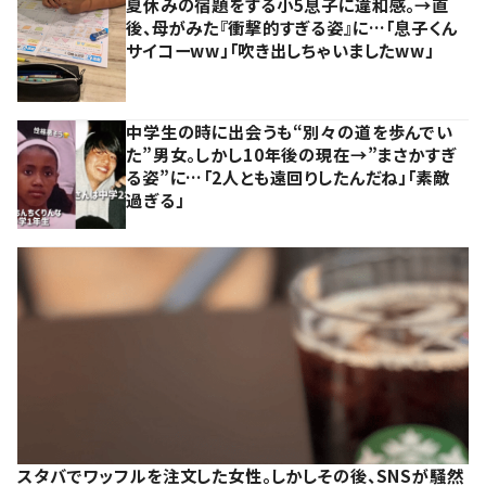
夏休みの宿題をする小5息子に違和感。→直
後、母がみた『衝撃的すぎる姿』に…「息子くん
サイコーww」「吹き出しちゃいましたww」
中学生の時に出会うも“別々の道を歩んでい
た”男女。しかし10年後の現在→”まさかすぎ
る姿”に…「2人とも遠回りしたんだね」「素敵
過ぎる」
スタバでワッフルを注文した女性。しかしその後、SNSが騒然