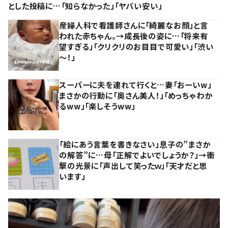
とした投稿に…「知らなかった」「ヤバい安い」
産婦人科で看護師さんに「綺麗なお顔」と言
われた赤ちゃん。→成長後の姿に…「将来有
望すぎる」「クリクリのお目目で可愛い」「渋い
～！」
スーパーに夫を連れて行くと…妻「おーいw」
まさかの行動に「奥さん美人！」「めっちゃわか
るww」「楽しそうww」
「絵にあう言葉を書きなさい」息子の”まさか
の解答”に…母「正解でよいでしょうか？」→衝
撃の光景に「声出して笑ったｗ」「天才だと思
います」