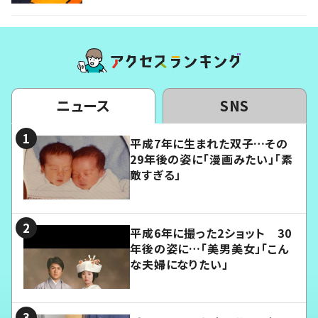
ニュース
SNS
平成7年に生まれた双子…その
29年後の姿に「漫画みたい」「素
敵すぎる」
平成6年に撮った2ショット 30
年後の姿に…「美男美女」「こん
な夫婦になりたい」