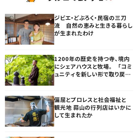
ジビエ・どぶろく・民宿の三刀
流 自然の恵みと生きる暮らし
が生まれたわけ
1200年の歴史を持つ寺、境内
にシェアハウスと牧場。 「コミ
ュニティを新しい形で取り戻
す」52代住職の視点 岡山・真
庭市
偏屈とプロレスと社会福祉と
観光地 蒜山の行列店はいかに
して生まれたか