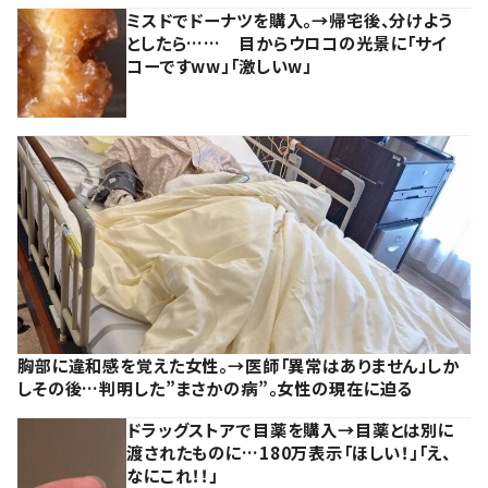
ミスドでドーナツを購入。→帰宅後、分けよう
としたら…… 目からウロコの光景に「サイ
コーですww」「激しいw」
胸部に違和感を覚えた女性。→医師「異常はありません」しか
しその後…判明した”まさかの病”。女性の現在に迫る
ドラッグストアで目薬を購入→目薬とは別に
渡されたものに…180万表示「ほしい！」「え、
なにこれ！！」