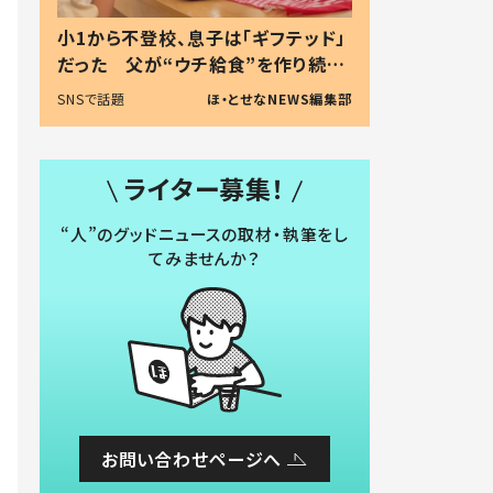
小1から不登校、息子は「ギフテッド」
だった 父が“ウチ給食”を作り続け
る理由とは #令和の親 #令和の子
SNSで話題
ほ・とせなNEWS編集部
ライター募集！
“人”のグッドニュースの取材・執筆をし
てみませんか？
お問い合わせページへ