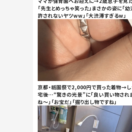
ママが保育園へお迎えに→2歳息子を見
「先生とめっちゃ笑った」まさかの姿に「幼
許されないヤツww」「大渋滞すぎるw」
京都・祇園祭で2,000円で買った着物→
宅後…“驚きの光景”に「良い買い物され
ね～」「お宝だ」「掘り出し物ですね」