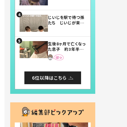
賛したお弁当に「美
味しそう」「お弁当す
ごい」
じいじを駅で待つ孫
たち じいじが来た
瞬間…！？「じいじイ
ケメン」「デレッデレ」
「嬉しくて可愛くてた
生後8ヶ月で亡くなっ
まらない」「幸せにな
た息子 約3年半
れる」
後、当時の妻の日記
に書いてあった本音
とは
6位以降はこちら