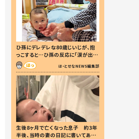
ひ孫にデレデレな80歳じいじが、抱
っこすると…ひ孫の反応に「涙が出ま
した」「可愛くて仕方ない」
ほ・とせなNEWS編集部
生後8ヶ月で亡くなった息子 約3年
半後、当時の妻の日記に書いてあっ