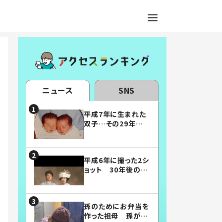
ニュース
SNS
平成7年に生まれた
双子…その29年後
の姿に「漫画みたい」
「素敵すぎる」
平成6年に撮った2シ
ョット 30年後の姿
に…「美男美女」「こ
んな夫婦になりた
い」
孫のためにお弁当を
作った祖母 孫が絶