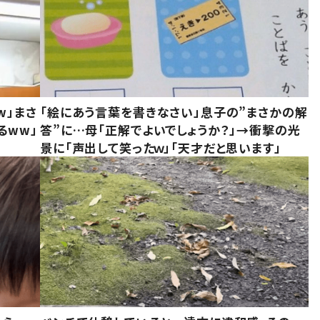
w」まさ
「絵にあう言葉を書きなさい」息子の”まさかの解
るww」
答”に…母「正解でよいでしょうか？」→衝撃の光
景に「声出して笑ったｗ」「天才だと思います」