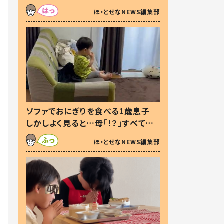
た本音とは
ほ・とせなNEWS編集部
ソファでおにぎりを食べる1歳息子
しかしよく見ると…母「！？」すべてを
察した母の投稿に「可愛いから許
ほ・とせなNEWS編集部
す！」「現行犯〜」