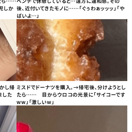
たら……
ベンチで休憩していると…遠方に違和感。その
児しか
後、近付いてきたモノに……「ぐぅわぁッッッ」「や
ばいよ…」
しかし帰
ミスドでドーナツを購入。→帰宅後、分けようとし
ました
たら…… 目からウロコの光景に「サイコーです
ww」「激しいw」