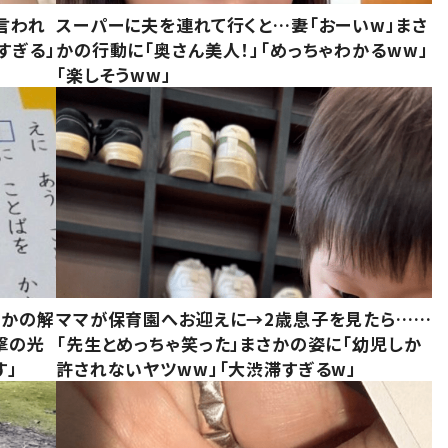
言われ
スーパーに夫を連れて行くと…妻「おーいw」まさ
すぎる」
かの行動に「奥さん美人！」「めっちゃわかるww」
「楽しそうww」
さかの解
ママが保育園へお迎えに→2歳息子を見たら……
撃の光
「先生とめっちゃ笑った」まさかの姿に「幼児しか
す」
許されないヤツww」「大渋滞すぎるw」