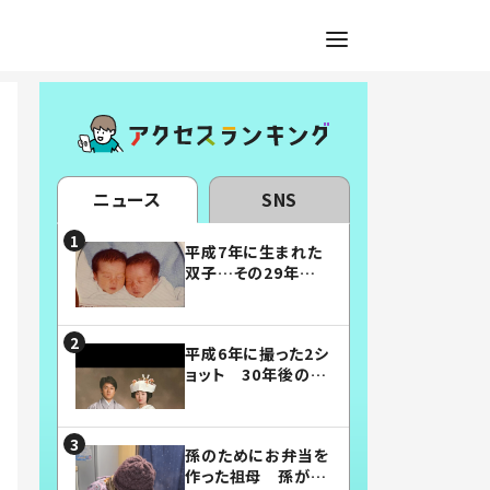
ニュース
SNS
平成7年に生まれた
双子…その29年後
の姿に「漫画みたい」
「素敵すぎる」
平成6年に撮った2シ
ョット 30年後の姿
に…「美男美女」「こ
んな夫婦になりた
い」
孫のためにお弁当を
作った祖母 孫が絶