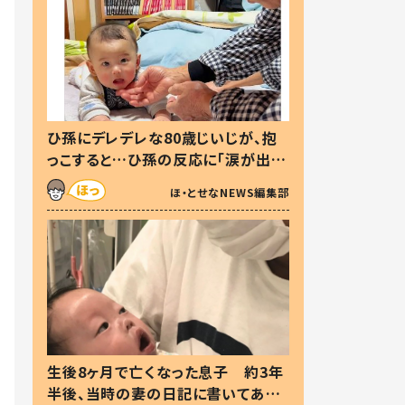
ひ孫にデレデレな80歳じいじが、抱
っこすると…ひ孫の反応に「涙が出ま
した」「可愛くて仕方ない」
ほ・とせなNEWS編集部
生後8ヶ月で亡くなった息子 約3年
半後、当時の妻の日記に書いてあっ