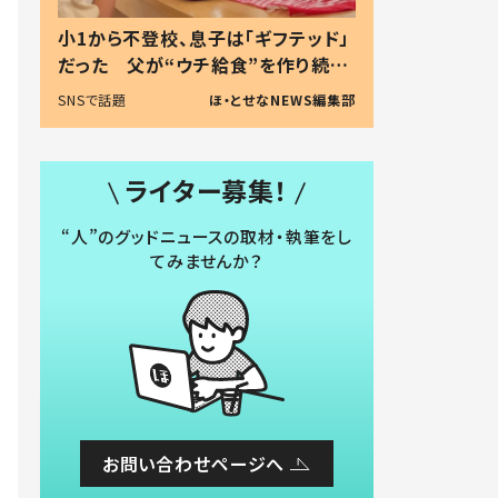
小1から不登校、息子は「ギフテッド」
だった 父が“ウチ給食”を作り続け
る理由とは #令和の親 #令和の子
SNSで話題
ほ・とせなNEWS編集部
ライター募集！
“人”のグッドニュースの取材・執筆をし
てみませんか？
お問い合わせページへ