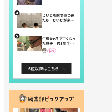
賛したお弁当に「美
味しそう」「お弁当す
ごい」
じいじを駅で待つ孫
たち じいじが来た
瞬間…！？「じいじイ
ケメン」「デレッデレ」
「嬉しくて可愛くてた
生後8ヶ月で亡くなっ
まらない」「幸せにな
た息子 約3年半
れる」
後、当時の妻の日記
に書いてあった本音
とは
6位以降はこちら