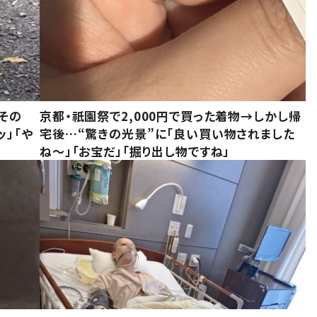
その
京都・祇園祭で2,000円で買った着物→しかし帰
ッ」「や
宅後…“驚きの光景”に「良い買い物されました
ね～」「お宝だ」「掘り出し物ですね」