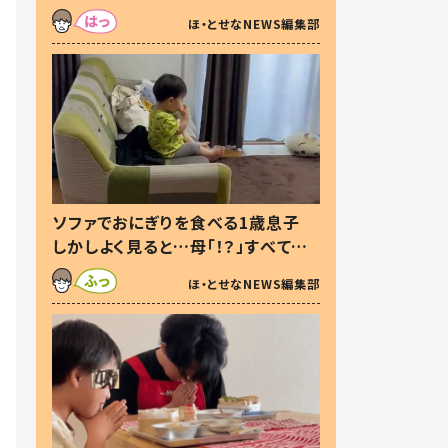
た本音とは
ほ・とせなNEWS編集部
ソファでおにぎりを食べる1歳息子
しかしよく見ると…母「！？」すべてを
察した母の投稿に「可愛いから許
ほ・とせなNEWS編集部
す！」「現行犯〜」