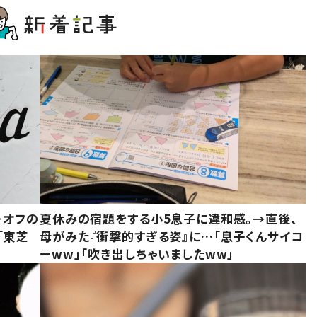
・オフの
夏休みの宿題をする小5息子に違和感。→直後、
「東芝
母がみた『衝撃的すぎる姿』に…「息子くんサイコ
ーww」「吹き出しちゃいましたww」