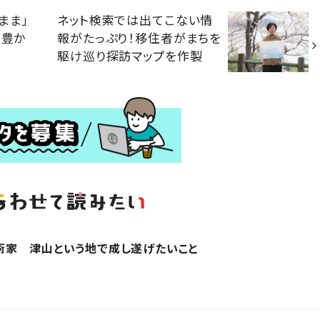
まま」
ネット検索では出てこない情
、豊か
報がたっぷり！移住者がまちを
駆け巡り探訪マップを作製
術家 津山という地で成し遂げたいこと