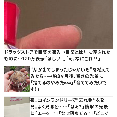
ドラッグストアで目薬を購入→目薬とは別に渡された
ものに…180万表示「ほしい！」「え、なにこれ！！」
“芽が出てしまったじゃがいも”を植えて
みたら…→約3ヶ月後、驚きの光景に
「捨てるのやめたｗｗ」「育ててみたいで
す！」
夜、コインランドリーで“忘れ物”を発
見。よく見ると……「はぁ？」衝撃の光景
に「エーッ！？」「なぜ落ちてる？」「どこで