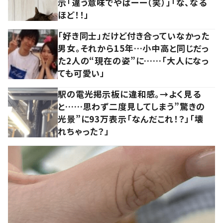
示「違う意味でやばーー（笑）」「な、なる
ほど！！」
「好き同士」だけど付き合っていなかった
男女。それから15年…小中高と同じだっ
た2人の“現在の姿”に……「大人になっ
ても可愛い」
駅の電光掲示板に違和感。→よく見る
と……思わず二度見してしまう”驚きの
光景”に93万表示「なんだこれ！？」「壊
れちゃった？」