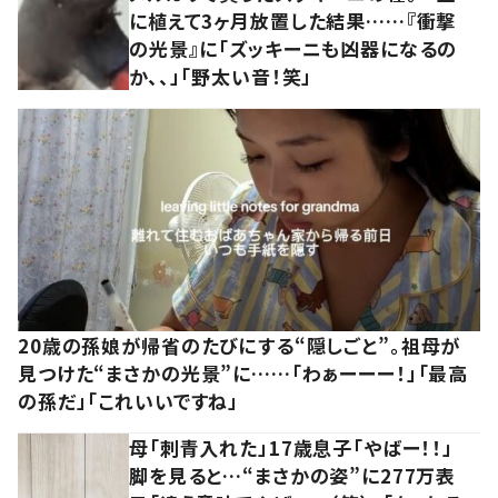
に植えて3ヶ月放置した結果……『衝撃
の光景』に「ズッキーニも凶器になるの
か、、」「野太い音！笑」
20歳の孫娘が帰省のたびにする“隠しごと”。祖母が
見つけた“まさかの光景”に……「わぁーーー！」「最高
の孫だ」「これいいですね」
母「刺青入れた」17歳息子「やばー！！」
脚を見ると…“まさかの姿”に277万表