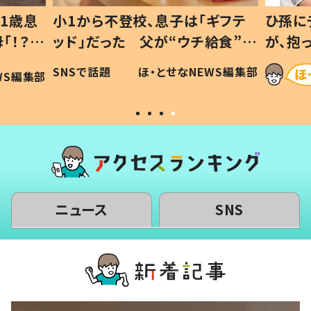
1歳息
小1から不登校、息子は「ギフテ
ひ孫に
「！？」
ッド」だった 父が“ウチ給食”を
が、抱
に「可愛
作り続ける理由とは #令和の親
「涙が
SNSで話題
ほ・とせなNEWS編集部
WS編集部
#令和の子
い」
ニュース
SNS