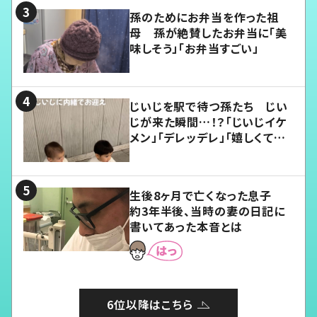
孫のためにお弁当を作った祖
母 孫が絶賛したお弁当に「美
味しそう」「お弁当すごい」
じいじを駅で待つ孫たち じい
じが来た瞬間…！？「じいじイケ
メン」「デレッデレ」「嬉しくて可
愛くてたまらない」「幸せになれ
る」
生後8ヶ月で亡くなった息子
約3年半後、当時の妻の日記に
書いてあった本音とは
6位以降はこちら