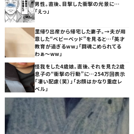
男性。直後、目撃した衝撃の光景に…
「えっ」
里帰り出産から帰宅した妻子。→夫が用
意した“ベビーベッド”を見ると…「英才
教育が過ぎるww」「闘魂こめられてる
わぁ～ww」
怪我をした4歳娘。直後、それを見た2歳
息子の“衝撃の行動”に…254万回表示
「凄い配慮（笑）」「お顔はかなり重症レ
ベル」