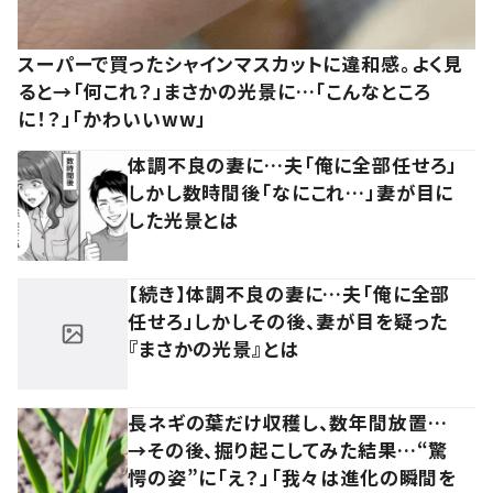
スーパーで買ったシャインマスカットに違和感。よく見
ると→「何これ？」まさかの光景に…「こんなところ
に！？」「かわいいww」
体調不良の妻に…夫「俺に全部任せろ」
しかし数時間後「なにこれ…」妻が目に
した光景とは
【続き】体調不良の妻に…夫「俺に全部
任せろ」しかしその後、妻が目を疑った
『まさかの光景』とは
長ネギの葉だけ収穫し、数年間放置…
→その後、掘り起こしてみた結果…“驚
愕の姿”に「え？」「我々は進化の瞬間を