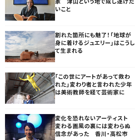
家 津山という地で成し遂げた
いこと
割れた箇所にも魅了！「地球が
身に着けるジュエリー」はこうし
て生まれる
「この世にアートがあって救わ
れた」変わり者と言われた少年
は美術教師を経て芸術家に
変化を恐れないアーティスト
変わる画風の裏には変わらぬ
信念があった 香川・高松市