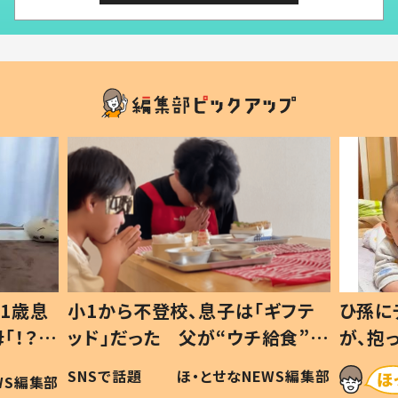
1歳息
小1から不登校、息子は「ギフテ
ひ孫に
「！？」
ッド」だった 父が“ウチ給食”を
が、抱
に「可愛
作り続ける理由とは #令和の親
「涙が
SNSで話題
ほ・とせなNEWS編集部
WS編集部
#令和の子
い」