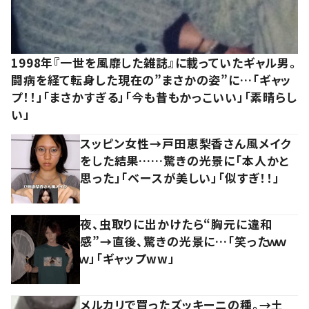
1998年『一世を風靡した雑誌』に載っていたギャル男。
闘病を経て転身した現在の”まさかの姿”に…「ギャッ
プ！！」「まさかすぎる」「今も昔もかっこいい」「素晴らし
い」
スッピン女性→戸田恵梨香さん風メイク
をした結果……驚きの光景に「本人かと
思った」「ベースが美しい」「似すぎ！！」
夜、虫取りに出かけたら“胸元に違和
感”→直後、驚きの光景に…「笑ったｗｗ
ｗ」「ギャップww」
メルカリで買ったズッキーニの種。→土