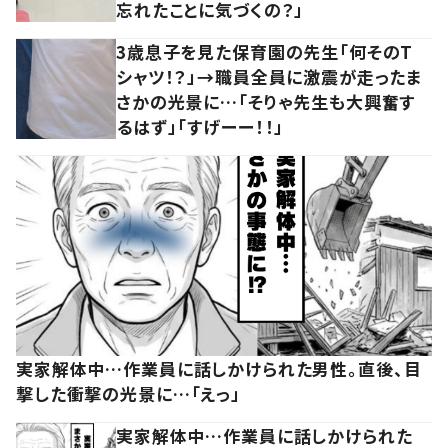
忘れたことに気づくの？」
3歳息子を見た保育園の先生「何そのT
シャツ！？」→職員全員に激震が走ったま
さかの光景に…「そりゃ先生も大興奮す
るはず」「すげーー！！」
実家解体中…作業員に話しかけられた男性。直後、目
撃した衝撃の光景に…「えっ」
実家解体中…作業員に話しかけられた