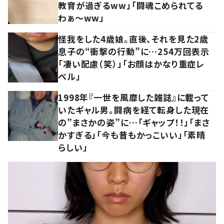
教育が過ぎるww」「闘魂こめられてる
わぁ～ww」
怪我をした4歳娘。直後、それを見た2歳
息子の“衝撃の行動”に…254万回表示
「凄い配慮（笑）」「お顔はかなり重症レ
ベル」
1998年『一世を風靡した雑誌』に載って
いたギャル男。闘病を経て転身した現在
の”まさかの姿”に…「ギャップ！！」「まさ
かすぎる」「今も昔もかっこいい」「素晴
らしい」