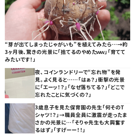
“芽が出てしまったじゃがいも”を植えてみたら…→約
3ヶ月後、驚きの光景に「捨てるのやめたｗｗ」「育てて
みたいです！」
夜、コインランドリーで“忘れ物”を発
見。よく見ると……「はぁ？」衝撃の光景
に「エーッ！？」「なぜ落ちてる？」「どこで
忘れたことに気づくの？」
3歳息子を見た保育園の先生「何そのT
シャツ！？」→職員全員に激震が走ったま
さかの光景に…「そりゃ先生も大興奮す
るはず」「すげーー！！」