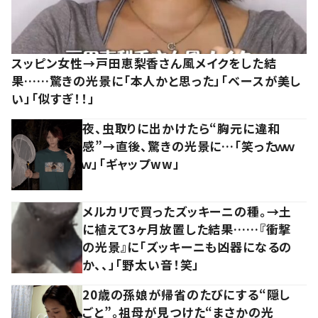
スッピン女性→戸田恵梨香さん風メイクをした結
果……驚きの光景に「本人かと思った」「ベースが美し
い」「似すぎ！！」
夜、虫取りに出かけたら“胸元に違和
感”→直後、驚きの光景に…「笑ったｗｗ
ｗ」「ギャップww」
メルカリで買ったズッキーニの種。→土
に植えて3ヶ月放置した結果……『衝撃
の光景』に「ズッキーニも凶器になるの
か、、」「野太い音！笑」
20歳の孫娘が帰省のたびにする“隠し
ごと”。祖母が見つけた“まさかの光