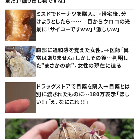
宝だ」「掘り出し物ですね」
ミスドでドーナツを購入。→帰宅後、分
けようとしたら…… 目からウロコの光
景に「サイコーですww」「激しいw」
胸部に違和感を覚えた女性。→医師「異
常はありません」しかしその後…判明し
た”まさかの病”。女性の現在に迫る
ドラッグストアで目薬を購入→目薬とは
別に渡されたものに…180万表示「ほし
い！」「え、なにこれ！！」