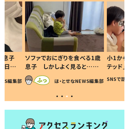
べる1歳
小1から不登校、息子は「ギフ
ひ孫にデ
と…母
テッド」だった 父が“ウチ給
が、抱っ
母の投稿
食”を作り続ける理由とは #令
に「涙が
SNSで話題
ほ・とせなNEWS編集部
EWS編集部
「現行
和の親 #令和の子
方ない」