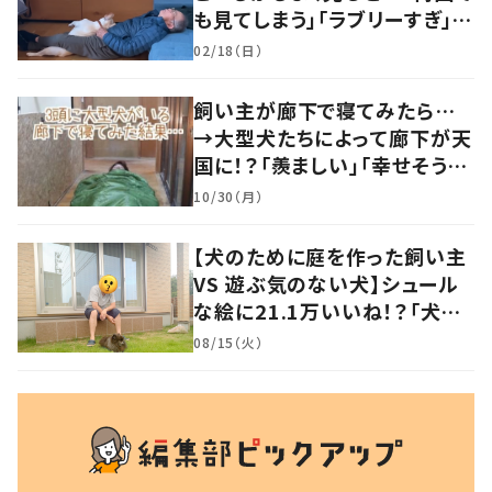
も見てしまう」「ラブリーすぎ」の
声
02/18（日）
飼い主が廊下で寝てみたら…
→大型犬たちによって廊下が天
国に！？「羨ましい」「幸せそう」
の声
10/30（月）
【犬のために庭を作った飼い主
VS 遊ぶ気のない犬】シュール
な絵に21.1万いいね！？「犬の
強い意志を感じる」
08/15（火）