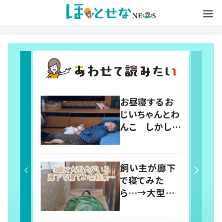
お昼寝するお
じいちゃんとわ
んこ しかしよ
く見ると…「何
回でも見てしま
う」「ラブリーす
飼い主が廊下
ぎ」の声
で寝てみた
ら…→大型犬
たちによって廊
下が天国に！？