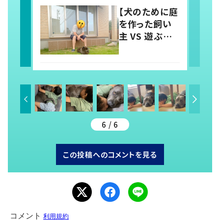
「羨ましい」「幸
【犬のために庭
せそう」の声
を作った飼い
主 VS 遊ぶ気
のない犬】シュ
ールな絵に
21.1万いい
ね！？「犬の強
い意志を感じ
る」
6 / 6
この投稿へのコメントを見る