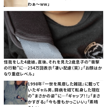
わぁ～ww」
怪我をした4歳娘。直後、それを見た2歳息子の“衝撃
の行動”に…254万回表示「凄い配慮（笑）」「お顔はか
なり重症レベル」
1998年『一世を風靡した雑誌』に載って
いたギャル男。闘病を経て転身した現在
の”まさかの姿”に…「ギャップ！！」「まさ
かすぎる」「今も昔もかっこいい」「素晴