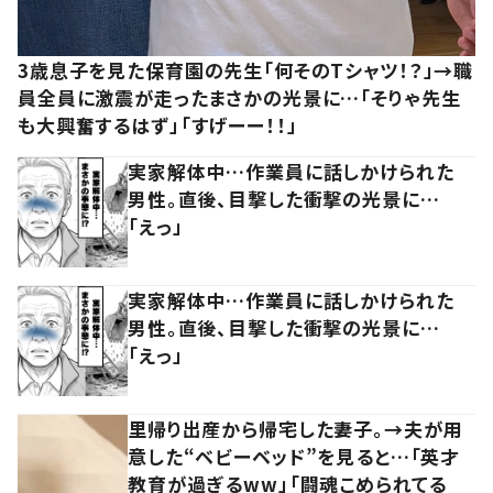
3歳息子を見た保育園の先生「何そのTシャツ！？」→職
員全員に激震が走ったまさかの光景に…「そりゃ先生
も大興奮するはず」「すげーー！！」
実家解体中…作業員に話しかけられた
男性。直後、目撃した衝撃の光景に…
「えっ」
実家解体中…作業員に話しかけられた
男性。直後、目撃した衝撃の光景に…
「えっ」
里帰り出産から帰宅した妻子。→夫が用
意した“ベビーベッド”を見ると…「英才
教育が過ぎるww」「闘魂こめられてる