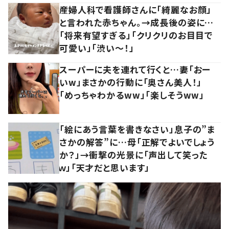
産婦人科で看護師さんに「綺麗なお顔」
と言われた赤ちゃん。→成長後の姿に…
「将来有望すぎる」「クリクリのお目目で
可愛い」「渋い～！」
スーパーに夫を連れて行くと…妻「おー
いw」まさかの行動に「奥さん美人！」
「めっちゃわかるww」「楽しそうww」
「絵にあう言葉を書きなさい」息子の”ま
さかの解答”に…母「正解でよいでしょう
か？」→衝撃の光景に「声出して笑った
ｗ」「天才だと思います」