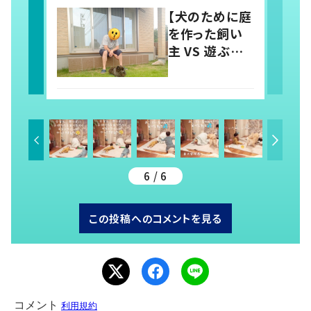
「羨ましい」「幸
【犬のために庭
せそう」の声
を作った飼い
主 VS 遊ぶ気
のない犬】シュ
ールな絵に
21.1万いい
ね！？「犬の強
い意志を感じ
る」
6 / 6
この投稿へのコメントを見る