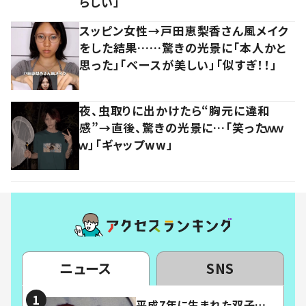
らしい」
スッピン女性→戸田恵梨香さん風メイク
をした結果……驚きの光景に「本人かと
思った」「ベースが美しい」「似すぎ！！」
夜、虫取りに出かけたら“胸元に違和
感”→直後、驚きの光景に…「笑ったｗｗ
ｗ」「ギャップww」
ニュース
SNS
平成7年に生まれた双子…