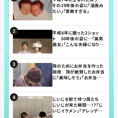
その29年後の姿に「漫画み
たい」「素敵すぎる」
平成6年に撮った2ショッ
ト 30年後の姿に…「美男
美女」「こんな夫婦になりた
い」
孫のためにお弁当を作った
祖母 孫が絶賛したお弁当
に「美味しそう」「お弁当すご
い」
じいじを駅で待つ孫たち
じいじが来た瞬間…！？「じ
いじイケメン」「デレッデレ」
「嬉しくて可愛くてたまらな