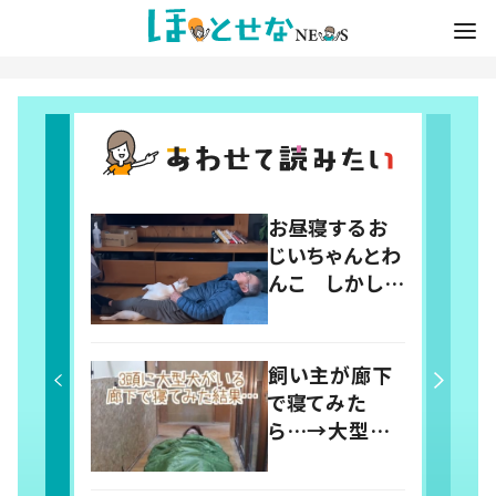
お昼寝するお
じいちゃんとわ
んこ しかしよ
く見ると…「何
回でも見てしま
う」「ラブリーす
飼い主が廊下
ぎ」の声
で寝てみた
ら…→大型犬
たちによって廊
下が天国に！？