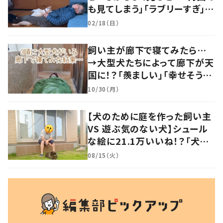
も見てしまう」「ラブリーすぎ」の
声
02/18（日）
飼い主が廊下で寝てみたら…
→大型犬たちによって廊下が天
国に！？「羨ましい」「幸せそう」
の声
10/30（月）
【犬のために庭を作った飼い主
VS 遊ぶ気のない犬】シュール
な絵に21.1万いいね！？「犬の
強い意志を感じる」
08/15（火）