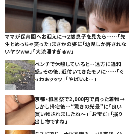
ママが保育園へお迎えに→2歳息子を見たら……「先
生とめっちゃ笑った」まさかの姿に「幼児しか許されな
いヤツww」「大渋滞すぎるw」
ベンチで休憩していると…遠方に違和
感。その後、近付いてきたモノに……「ぐ
ぅわぁッッッ」「やばいよ…」
京都・祇園祭で2,000円で買った着物→
しかし帰宅後…“驚きの光景”に「良い
買い物されましたね～」「お宝だ」「掘り
出し物ですね」
ミスドでドーナツを購入。→帰宅後、分