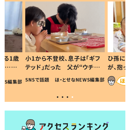
べる1歳
小1から不登校、息子は「ギフ
ひ孫にデ
と…母
テッド」だった 父が“ウチ給
が、抱っ
母の投稿
食”を作り続ける理由とは #令
に「涙が
SNSで話題
ほ・とせなNEWS編集部
EWS編集部
「現行
和の親 #令和の子
方ない」