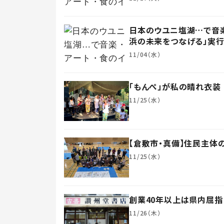
日本のウユニ塩湖…で音楽
浜の未来をつなげる」実
11/04（水）
「もんぺ」が私の晴れ衣装
11/25（水）
【倉敷市・真備】住民主体
11/25（水）
創業40年以上は県内屈指
11/26（木）