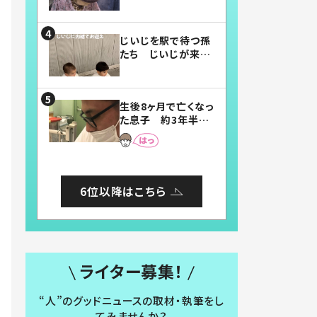
賛したお弁当に「美
味しそう」「お弁当す
ごい」
じいじを駅で待つ孫
たち じいじが来た
瞬間…！？「じいじイ
ケメン」「デレッデレ」
「嬉しくて可愛くてた
生後8ヶ月で亡くなっ
まらない」「幸せにな
た息子 約3年半
れる」
後、当時の妻の日記
に書いてあった本音
とは
6位以降はこちら
ライター募集！
“人”のグッドニュースの取材・執筆をし
てみませんか？