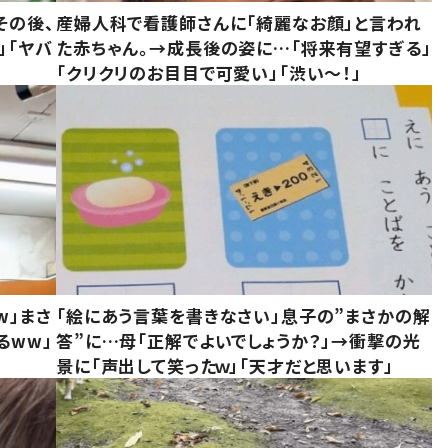
その後、
産婦人科で看護師さんに「綺麗なお顔」と言われ
」「ヤバ
た赤ちゃん。→成長後の姿に…「将来有望すぎる」
「クリクリのお目目で可愛い」「渋い～！」
w」まさ
「絵にあう言葉を書きなさい」息子の”まさかの解
るww」
答”に…母「正解でよいでしょうか？」→衝撃の光
景に「声出して笑ったｗ」「天才だと思います」