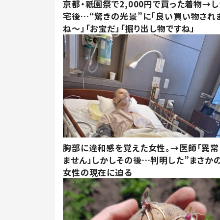
京都・祇園祭で2,000円で買った着物→
宅後…“驚きの光景”に「良い買い物され
ね～」「お宝だ」「掘り出し物ですね」
胸部に違和感を覚えた女性。→医師「異常
ません」しかしその後…判明した”まさかの
女性の現在に迫る