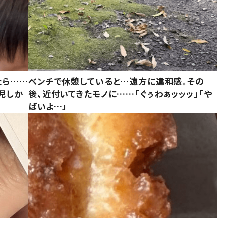
たら……
ベンチで休憩していると…遠方に違和感。その
児しか
後、近付いてきたモノに……「ぐぅわぁッッッ」「や
ばいよ…」