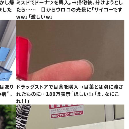
しかし帰
ミスドでドーナツを購入。→帰宅後、分けようとし
ました
たら…… 目からウロコの光景に「サイコーです
ww」「激しいw」
はあり
ドラッグストアで目薬を購入→目薬とは別に渡さ
病”。
れたものに…180万表示「ほしい！」「え、なにこ
れ！！」