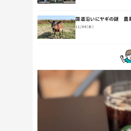
国道沿いにヤギの謎 農業
11/04（水）