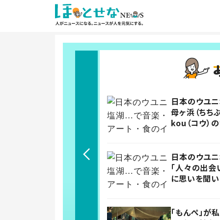
日本のウユニ
母ヶ浜（ちちぶ
kou（コウ）
日本のウユニ
「人々の出会
に思いを聞い
「もんぺ」が