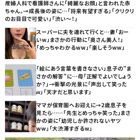
産婦人科で看護師さんに「綺麗なお顔」と言われた赤
ちゃん。→成長後の姿に…「将来有望すぎる」「クリクリ
のお目目で可愛い」「渋い～！」
スーパーに夫を連れて行くと…妻「おー
いw」まさかの行動に「奥さん美人！」
「めっちゃわかるww」「楽しそうww」
「絵にあう言葉を書きなさい」息子の”ま
さかの解答”に…母「正解でよいでしょう
か？」→衝撃の光景に「声出して笑った
ｗ」「天才だと思います」
ママが保育園へお迎えに→2歳息子を
見たら……「先生とめっちゃ笑った」まさ
かの姿に「幼児しか許されないヤツ
ww」「大渋滞すぎるw」