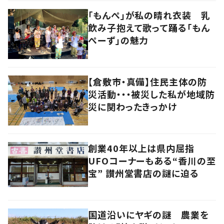
「もんぺ」が私の晴れ衣装 乳
飲み子抱えて歌って踊る「もん
ぺーず」の魅力
【倉敷市・真備】住民主体の防
災活動・・・被災した私が地域防
災に関わったきっかけ
創業40年以上は県内屈指
UFOコーナーもある“香川の至
宝” 讃州堂書店の謎に迫る
国道沿いにヤギの謎 農業を