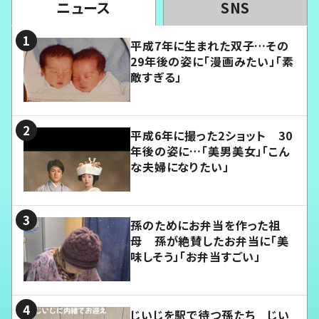
ニュース
SNS
平成7年に生まれた双子…その
29年後の姿に「漫画みたい」「素
敵すぎる」
平成6年に撮った2ショット 30
年後の姿に…「美男美女」「こん
な夫婦になりたい」
孫のためにお弁当を作った祖
母 孫が絶賛したお弁当に「美
味しそう」「お弁当すごい」
じいじを駅で待つ孫たち じい