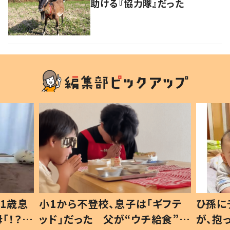
助ける『協力隊』だった
1歳息
小1から不登校、息子は「ギフテ
ひ孫に
「！？」
ッド」だった 父が“ウチ給食”を
が、抱