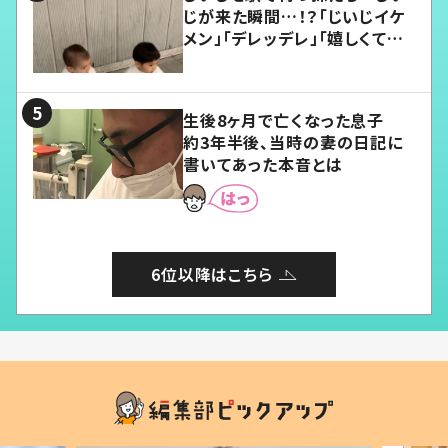
じが来た瞬間…！？「じいじイケ
メン」「デレッデレ」「嬉しくて可
愛くてたまらない」「幸せになれ
る」
生後8ヶ月で亡くなった息子
約3年半後、当時の妻の日記に
書いてあった本音とは
6位以降はこちら