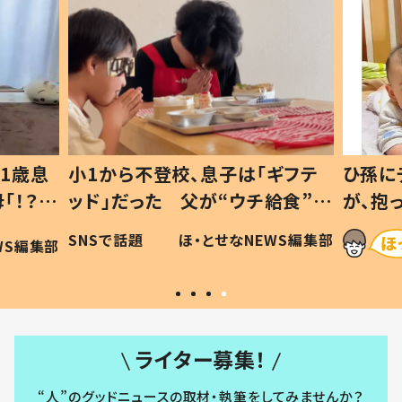
1歳息
小1から不登校、息子は「ギフテ
ひ孫に
「！？」
ッド」だった 父が“ウチ給食”を
が、抱
に「可愛
作り続ける理由とは #令和の親
「涙が
SNSで話題
ほ・とせなNEWS編集部
WS編集部
#令和の子
い」
ライター募集！
“人”のグッドニュースの取材・執筆をしてみませんか？