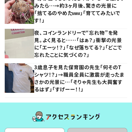
みたら…→約3ヶ月後、驚きの光景に
「捨てるのやめたｗｗ」「育ててみたいで
す！」
夜、コインランドリーで“忘れ物”を発
見。よく見ると……「はぁ？」衝撃の光景
に「エーッ！？」「なぜ落ちてる？」「どこで
忘れたことに気づくの？」
3歳息子を見た保育園の先生「何そのT
シャツ！？」→職員全員に激震が走ったま
さかの光景に…「そりゃ先生も大興奮す
るはず」「すげーー！！」