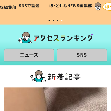
に「可愛
作り続ける理由とは #令和の親
「涙が
SNSで話題
ほ・とせなNEWS編集部
WS編集部
#令和の子
い」
ニュース
SNS