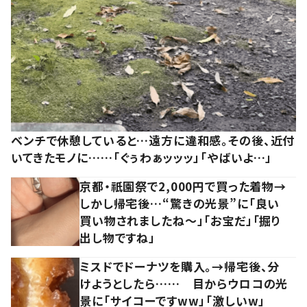
ベンチで休憩していると…遠方に違和感。その後、近付
いてきたモノに……「ぐぅわぁッッッ」「やばいよ…」
京都・祇園祭で2,000円で買った着物→
しかし帰宅後…“驚きの光景”に「良い
買い物されましたね～」「お宝だ」「掘り
出し物ですね」
ミスドでドーナツを購入。→帰宅後、分
けようとしたら…… 目からウロコの光
景に「サイコーですww」「激しいw」