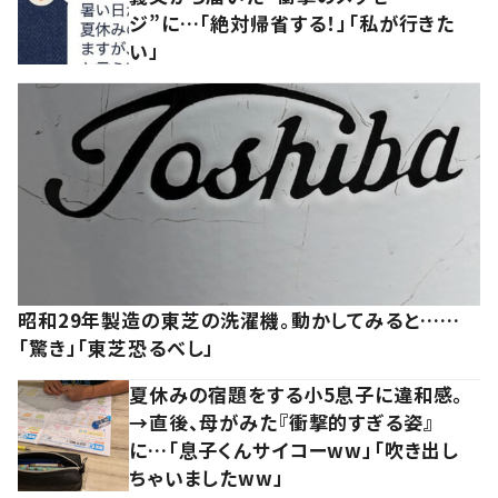
ジ”に…「絶対帰省する！」「私が行きた
い」
昭和29年製造の東芝の洗濯機。動かしてみると……
「驚き」「東芝恐るべし」
夏休みの宿題をする小5息子に違和感。
→直後、母がみた『衝撃的すぎる姿』
に…「息子くんサイコーww」「吹き出し
ちゃいましたww」