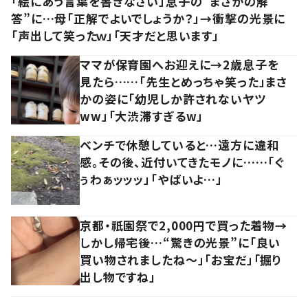
「絵にあう言葉を書きなさい」息子の”まさかの解
答”に…母「正解でよいでしょうか？」→衝撃の光景に
「声出して笑ったｗ」「天才だと思います」
ママが保育園へお迎えに→2歳息子を
見たら……「先生とめっちゃ笑った」まさ
かの姿に「幼児しか許されないヤツ
ww」「大渋滞すぎるw」
ベンチで休憩していると…遠方に違和
感。その後、近付いてきたモノに……「ぐ
ぅわぁッッッ」「やばいよ…」
京都・祇園祭で2,000円で買った着物→
しかし帰宅後…“驚きの光景”に「良い
買い物されましたね～」「お宝だ」「掘り
出し物ですね」