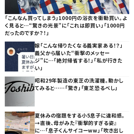
「こんなん買ってしまう」1000円の浴衣を衝動買い。よ
く見ると…“驚きの光景”に「これは即買い」「1000円
だったのですか？！」
嫁「こんな帰りたくなる義実家ある！？」
義父から届いた“衝撃のメッセー
ジ”に…「絶対帰省する！」「私が行きた
い」
昭和29年製造の東芝の洗濯機。動かし
てみると……「驚き」「東芝恐るべし」
夏休みの宿題をする小5息子に違和感。
→直後、母がみた『衝撃的すぎる姿』
に…「息子くんサイコーww」「吹き出し