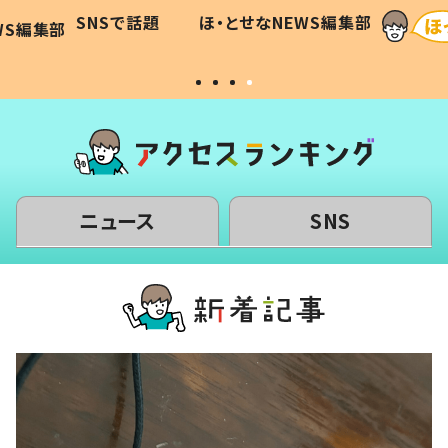
に「可愛
作り続ける理由とは #令和の親
「涙が
SNSで話題
ほ・とせなNEWS編集部
WS編集部
#令和の子
い」
ニュース
SNS