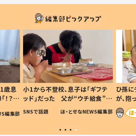
1歳息
小1から不登校、息子は「ギフテ
ひ孫に
「！？」
ッド」だった 父が“ウチ給食”を
が、抱
に「可愛
作り続ける理由とは #令和の親
「涙が
SNSで話題
ほ・とせなNEWS編集部
WS編集部
#令和の子
い」