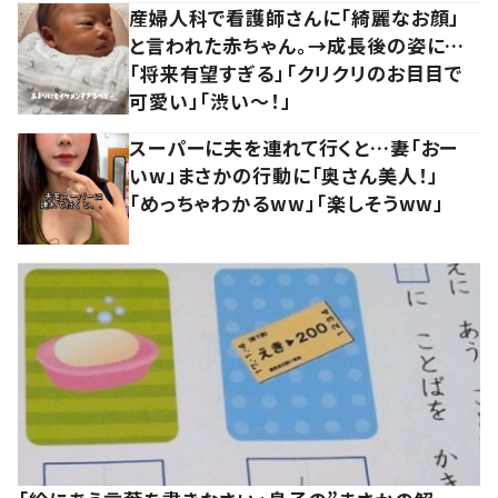
産婦人科で看護師さんに「綺麗なお顔」
と言われた赤ちゃん。→成長後の姿に…
「将来有望すぎる」「クリクリのお目目で
可愛い」「渋い～！」
スーパーに夫を連れて行くと…妻「おー
いw」まさかの行動に「奥さん美人！」
「めっちゃわかるww」「楽しそうww」