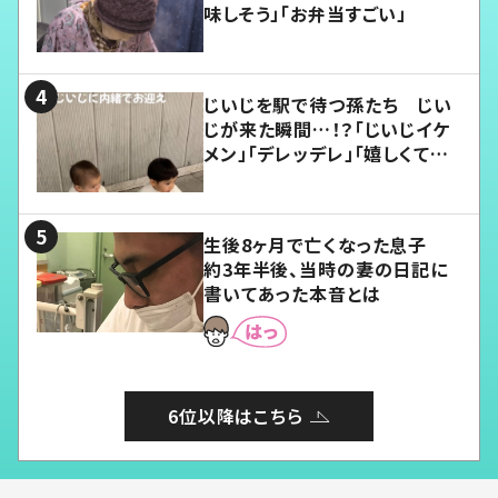
味しそう」「お弁当すごい」
じいじを駅で待つ孫たち じい
じが来た瞬間…！？「じいじイケ
メン」「デレッデレ」「嬉しくて可
愛くてたまらない」「幸せになれ
る」
生後8ヶ月で亡くなった息子
約3年半後、当時の妻の日記に
書いてあった本音とは
6位以降はこちら