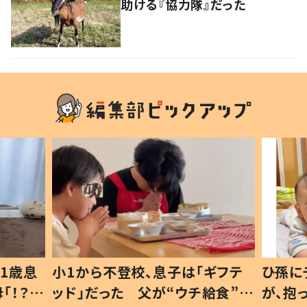
助ける『協力隊』だった
1歳息
小1から不登校、息子は「ギフテ
ひ孫に
「！？」
ッド」だった 父が“ウチ給食”を
が、抱