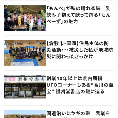
「もんぺ」が私の晴れ衣装 乳
飲み子抱えて歌って踊る「もん
ぺーず」の魅力
【倉敷市・真備】住民主体の防
災活動・・・被災した私が地域防
災に関わったきっかけ
創業40年以上は県内屈指
UFOコーナーもある“香川の至
宝” 讃州堂書店の謎に迫る
国道沿いにヤギの謎 農業を