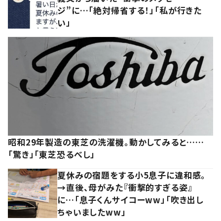
ジ”に…「絶対帰省する！」「私が行きた
い」
昭和29年製造の東芝の洗濯機。動かしてみると……
「驚き」「東芝恐るべし」
夏休みの宿題をする小5息子に違和感。
→直後、母がみた『衝撃的すぎる姿』
に…「息子くんサイコーww」「吹き出し
ちゃいましたww」