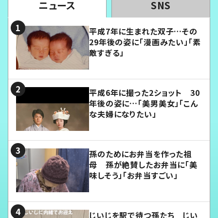
ニュース
SNS
平成7年に生まれた双子…その
29年後の姿に「漫画みたい」「素
敵すぎる」
平成6年に撮った2ショット 30
年後の姿に…「美男美女」「こん
な夫婦になりたい」
孫のためにお弁当を作った祖
母 孫が絶賛したお弁当に「美
味しそう」「お弁当すごい」
じいじを駅で待つ孫たち じい