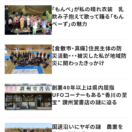
「もんぺ」が私の晴れ衣装 乳
飲み子抱えて歌って踊る「もん
ぺーず」の魅力
【倉敷市・真備】住民主体の防
災活動・・・被災した私が地域防
災に関わったきっかけ
創業40年以上は県内屈指
UFOコーナーもある“香川の至
宝” 讃州堂書店の謎に迫る
国道沿いにヤギの謎 農業を