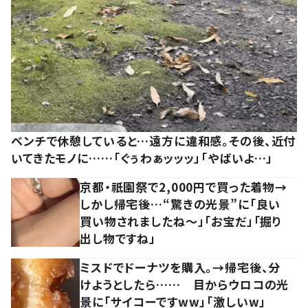
ベンチで休憩していると…遠方に違和感。その後、近付
いてきたモノに……「ぐぅわぁッッッ」「やばいよ…」
京都・祇園祭で2,000円で買った着物→
しかし帰宅後…“驚きの光景”に「良い
買い物されましたね～」「お宝だ」「掘り
出し物ですね」
ミスドでドーナツを購入。→帰宅後、分
けようとしたら…… 目からウロコの光
景に「サイコーですww」「激しいw」