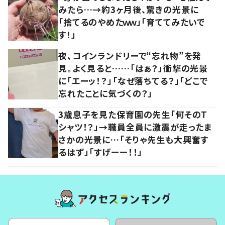
みたら…→約3ヶ月後、驚きの光景に
「捨てるのやめたｗｗ」「育ててみたいで
す！」
夜、コインランドリーで“忘れ物”を発
見。よく見ると……「はぁ？」衝撃の光景
に「エーッ！？」「なぜ落ちてる？」「どこで
忘れたことに気づくの？」
3歳息子を見た保育園の先生「何そのT
シャツ！？」→職員全員に激震が走ったま
さかの光景に…「そりゃ先生も大興奮す
るはず」「すげーー！！」