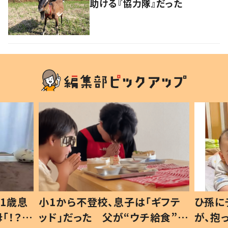
助ける『協力隊』だった
1歳息
小1から不登校、息子は「ギフテ
ひ孫に
「！？」
ッド」だった 父が“ウチ給食”を
が、抱