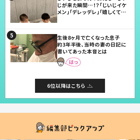
じが来た瞬間…！？「じいじイケ
メン」「デレッデレ」「嬉しくて可
愛くてたまらない」「幸せになれ
る」
生後8ヶ月で亡くなった息子
約3年半後、当時の妻の日記に
書いてあった本音とは
6位以降はこちら