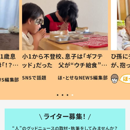
1歳息
小1から不登校、息子は「ギフテ
ひ孫に
「！？」
ッド」だった 父が“ウチ給食”を
が、抱
に「可愛
作り続ける理由とは #令和の親
「涙が
SNSで話題
ほ・とせなNEWS編集部
WS編集部
#令和の子
い」
ライター募集！
“人”のグッドニュースの取材・執筆をしてみませんか？