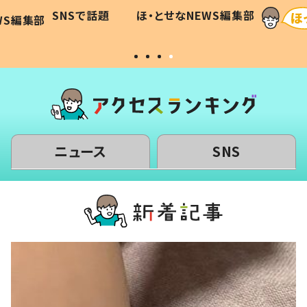
に「可愛
作り続ける理由とは #令和の親
「涙が
SNSで話題
ほ・とせなNEWS編集部
WS編集部
#令和の子
い」
ニュース
SNS