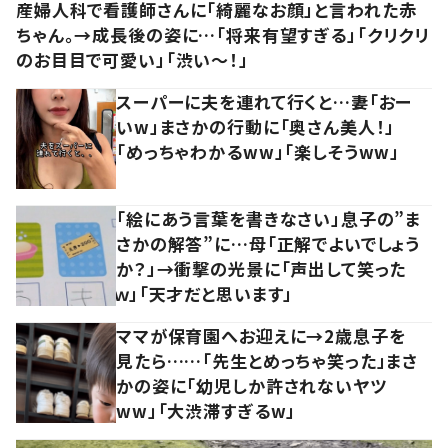
産婦人科で看護師さんに「綺麗なお顔」と言われた赤
ちゃん。→成長後の姿に…「将来有望すぎる」「クリクリ
のお目目で可愛い」「渋い～！」
スーパーに夫を連れて行くと…妻「おー
いw」まさかの行動に「奥さん美人！」
「めっちゃわかるww」「楽しそうww」
「絵にあう言葉を書きなさい」息子の”ま
さかの解答”に…母「正解でよいでしょう
か？」→衝撃の光景に「声出して笑った
ｗ」「天才だと思います」
ママが保育園へお迎えに→2歳息子を
見たら……「先生とめっちゃ笑った」まさ
かの姿に「幼児しか許されないヤツ
ww」「大渋滞すぎるw」