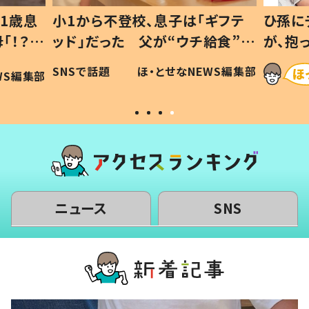
ギフテ
ひ孫にデレデレな80歳じいじ
給食”を
が、抱っこすると…ひ孫の反応に
和の親
「涙が出ました」「可愛くて仕方な
WS編集部
ほ・とせなNEWS編集部
い」
ニュース
SNS