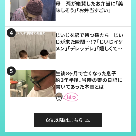
母 孫が絶賛したお弁当に「美
味しそう」「お弁当すごい」
じいじを駅で待つ孫たち じい
じが来た瞬間…！？「じいじイケ
メン」「デレッデレ」「嬉しくて可
愛くてたまらない」「幸せになれ
る」
生後8ヶ月で亡くなった息子
約3年半後、当時の妻の日記に
書いてあった本音とは
6位以降はこちら