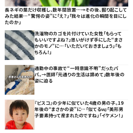
長ネギの葉だけ収穫し、数年間放置…→その後、掘り起こして
みた結果…“驚愕の姿”に「え？」「我々は進化の瞬間を目にし
たのか」
洗濯物のカゴを片付けていた女性「もらって
もいいですよね？」思いがけず手にした“まさ
かのモノ”に…「いただいておきましょう」「も
ちろん！」
通勤中の事故で“一時意識不明”だったパ
パ。→医師「元通りの生活は諦めて」数年後の
姿に迫る
『ビスコ』の少年に似ていた4歳の男の子。19
年後の“まさかの姿”に…「似てるｗ」「美形男
子要素持って産まれたのですね」「イケメン！」