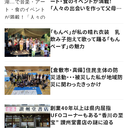
ート・食のイベントが満載！
「人々の出会いを作って父母ヶ
浜の未来をつなげる」実行委員
に思いを聞いた
「もんぺ」が私の晴れ衣装 乳
飲み子抱えて歌って踊る「もん
ぺーず」の魅力
【倉敷市・真備】住民主体の防
災活動・・・被災した私が地域防
災に関わったきっかけ
創業40年以上は県内屈指
UFOコーナーもある“香川の至
宝” 讃州堂書店の謎に迫る