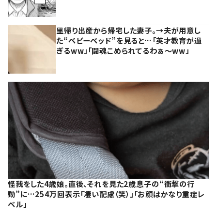
里帰り出産から帰宅した妻子。→夫が用意し
た“ベビーベッド”を見ると…「英才教育が過
ぎるww」「闘魂こめられてるわぁ～ww」
怪我をした4歳娘。直後、それを見た2歳息子の“衝撃の行
動”に…254万回表示「凄い配慮（笑）」「お顔はかなり重症レ
ベル」