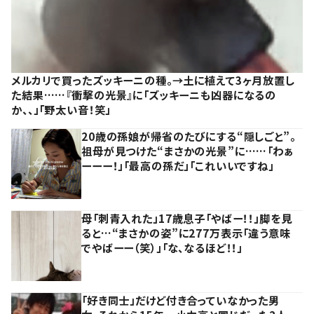
メルカリで買ったズッキーニの種。→土に植えて3ヶ月放置し
た結果……『衝撃の光景』に「ズッキーニも凶器になるの
か、、」「野太い音！笑」
20歳の孫娘が帰省のたびにする“隠しごと”。
祖母が見つけた“まさかの光景”に……「わぁ
ーーー！」「最高の孫だ」「これいいですね」
母「刺青入れた」17歳息子「やばー！！」脚を見
ると…“まさかの姿”に277万表示「違う意味
でやばーー（笑）」「な、なるほど！！」
「好き同士」だけど付き合っていなかった男