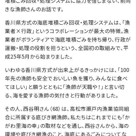
堆積ごみ回収・処理システムに協力を惜しまない、前向
きな漁師さんのお話です。
香川県方式の海底堆積ごみ回収・処理システムは、「漁
業者×行政」というコラボレーションが最大の特徴。漁
業者がボランティアで海底堆積ごみを持ち帰り、行政が
運搬・処理の役割を担うという、全国初の取組みで、平
成25年5月から始まりました。
いわゆる香川県方式が出来上がるきっかけには、「100
年先の漁師も安全でおいしい魚を獲り、みんなに食べ
てほしい」と願うとともに「漁師が天職や！」と言い切
る、海を愛する漁師の気付きと行動がありました。
その人、西谷明さん（68）は、高松市瀬戸内漁業協同組
合に所属する底びき網漁師。私たちはこれまでにも「か
がわ里海の幸」の取材などを通し、西谷さんから、海の
環境や底びき網漁のこと、海底にあるごみについてな