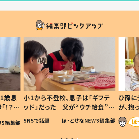
ギフテ
ひ孫にデレデレな80歳じいじ
給食”を
が、抱っこすると…ひ孫の反応に
和の親
「涙が出ました」「可愛くて仕方な
WS編集部
ほ・とせなNEWS編集部
い」