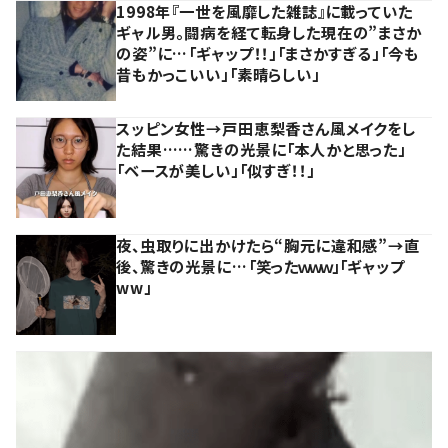
1998年『一世を風靡した雑誌』に載っていた
ギャル男。闘病を経て転身した現在の”まさか
の姿”に…「ギャップ！！」「まさかすぎる」「今も
昔もかっこいい」「素晴らしい」
スッピン女性→戸田恵梨香さん風メイクをし
た結果……驚きの光景に「本人かと思った」
「ベースが美しい」「似すぎ！！」
夜、虫取りに出かけたら“胸元に違和感”→直
後、驚きの光景に…「笑ったｗｗｗ」「ギャップ
ww」