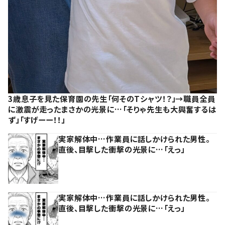
3歳息子を見た保育園の先生「何そのTシャツ！？」→職員全員
に激震が走ったまさかの光景に…「そりゃ先生も大興奮するは
ず」「すげーー！！」
実家解体中…作業員に話しかけられた男性。
直後、目撃した衝撃の光景に…「えっ」
実家解体中…作業員に話しかけられた男性。
直後、目撃した衝撃の光景に…「えっ」