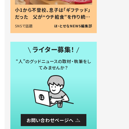
小1から不登校、息子は「ギフテッド」
だった 父が“ウチ給食”を作り続け
る理由とは #令和の親 #令和の子
SNSで話題
ほ・とせなNEWS編集部
ライター募集！
“人”のグッドニュースの取材・執筆をし
てみませんか？
お問い合わせページへ