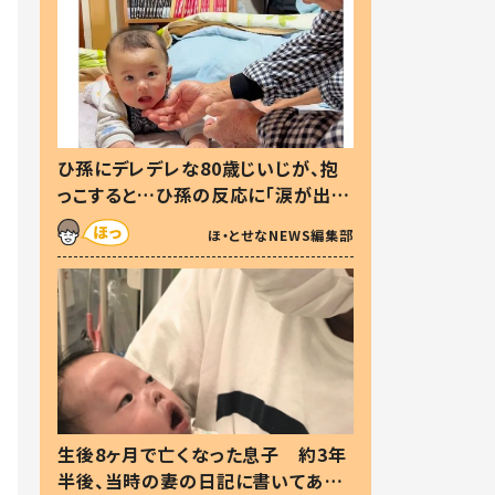
ひ孫にデレデレな80歳じいじが、抱
っこすると…ひ孫の反応に「涙が出ま
した」「可愛くて仕方ない」
ほ・とせなNEWS編集部
生後8ヶ月で亡くなった息子 約3年
半後、当時の妻の日記に書いてあっ