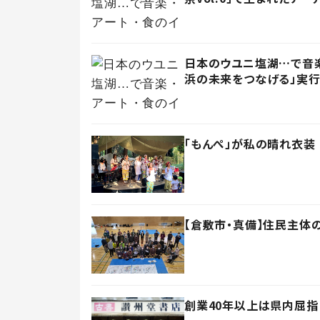
日本のウユニ塩湖…で音楽
浜の未来をつなげる」実
「もんぺ」が私の晴れ衣装
【倉敷市・真備】住民主体
創業40年以上は県内屈指