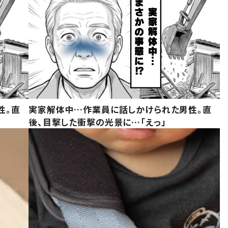
性。直
実家解体中…作業員に話しかけられた男性。直
後、目撃した衝撃の光景に…「えっ」