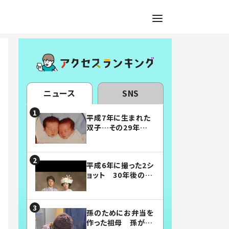
ニュース
SNS
平成7年に生まれた
双子…その29年後
の姿に「漫画みたい」
「素敵すぎる」
平成6年に撮った2シ
ョット 30年後の姿
に…「美男美女」「こ
んな夫婦になりた
い」
孫のためにお弁当を
作った祖母 孫が絶