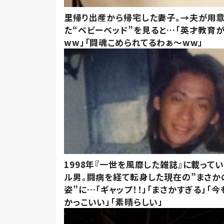
里帰り出産から帰宅した妻子。→夫が用
た“ベビーベッド”を見ると…「英才教育
ww」「闘魂こめられてるわぁ～ww」
1998年『一世を風靡した雑誌』に載って
ル男。闘病を経て転身した現在の”まさか
姿”に…「ギャップ！！」「まさかすぎる」「
かっこいい」「素晴らしい」