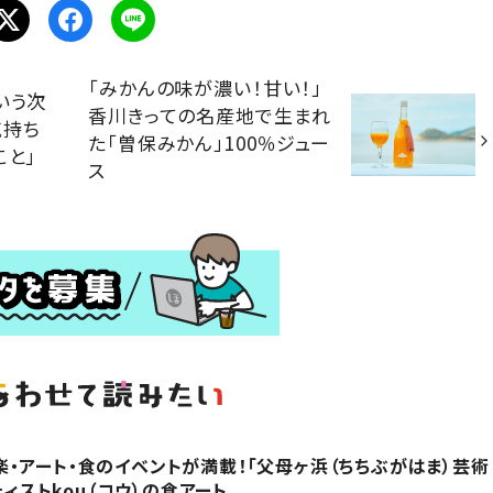
「みかんの味が濃い！甘い！」
いう次
香川きっての名産地で生まれ
気持ち
た「曽保みかん」100％ジュー
こと」
ス
・アート・食のイベントが満載！「父母ヶ浜（ちちぶがはま）芸術
ティストkou（コウ）の食アート