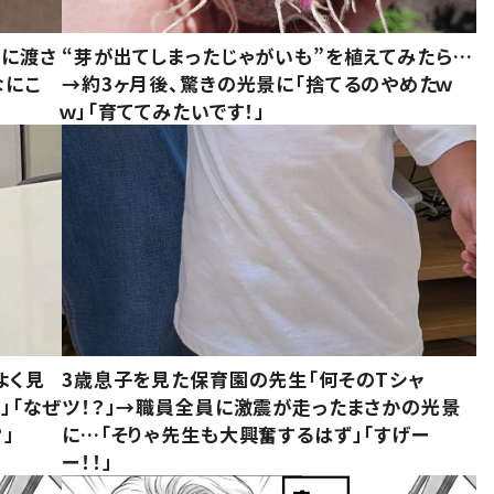
別に渡さ
“芽が出てしまったじゃがいも”を植えてみたら…
なにこ
→約3ヶ月後、驚きの光景に「捨てるのやめたｗ
ｗ」「育ててみたいです！」
よく見
3歳息子を見た保育園の先生「何そのTシャ
」「なぜ
ツ！？」→職員全員に激震が走ったまさかの光景
」
に…「そりゃ先生も大興奮するはず」「すげー
ー！！」