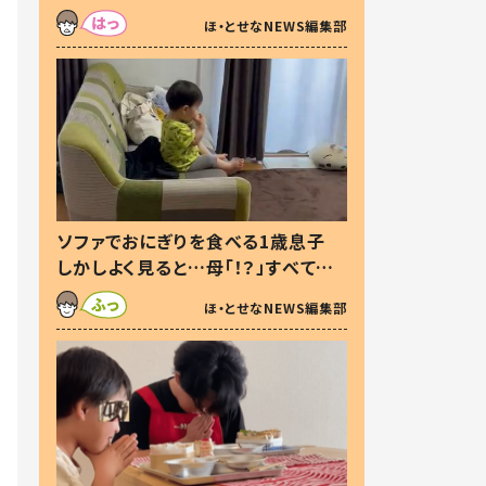
た本音とは
ほ・とせなNEWS編集部
ソファでおにぎりを食べる1歳息子
しかしよく見ると…母「！？」すべてを
察した母の投稿に「可愛いから許
ほ・とせなNEWS編集部
す！」「現行犯〜」