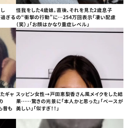
意し
怪我をした4歳娘。直後、それを見た2歳息子
が過ぎる
の“衝撃の行動”に…254万回表示「凄い配慮
（笑）」「お顔はかなり重症レベル」
いたギャ
スッピン女性→戸田恵梨香さん風メイクをした結
の
果……驚きの光景に「本人かと思った」「ベースが
今も昔も
美しい」「似すぎ！！」