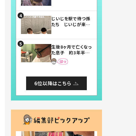
賛したお弁当に「美
味しそう」「お弁当す
ごい」
じいじを駅で待つ孫
たち じいじが来た
瞬間…！？「じいじイ
ケメン」「デレッデレ」
「嬉しくて可愛くてた
生後8ヶ月で亡くなっ
まらない」「幸せにな
た息子 約3年半
れる」
後、当時の妻の日記
に書いてあった本音
とは
6位以降はこちら