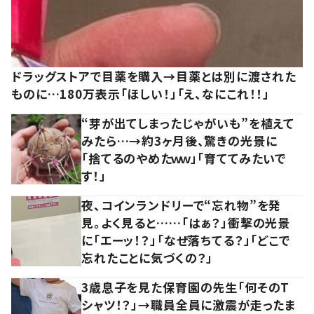
ドラッグストアで目薬を購入→目薬とは別に渡された
ものに…180万表示「ほしい！」「え、なにこれ！！」
“芽が出てしまったじゃがいも”を植えて
みたら…→約3ヶ月後、驚きの光景に
「捨てるのやめたｗｗ」「育ててみたいで
す！」
夜、コインランドリーで“忘れ物”を発
見。よく見ると……「はぁ？」衝撃の光景
に「エーッ！？」「なぜ落ちてる？」「どこで
忘れたことに気づくの？」
3歳息子を見た保育園の先生「何そのT
シャツ！？」→職員全員に激震が走ったま