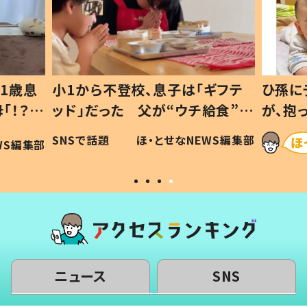
1歳息
小1から不登校、息子は「ギフテ
ひ孫に
「！？」
ッド」だった 父が“ウチ給食”を
が、抱
に「可愛
作り続ける理由とは #令和の親
「涙が
SNSで話題
ほ・とせなNEWS編集部
WS編集部
#令和の子
い」
ニュース
SNS