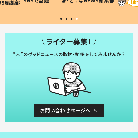
SNSで話題
ほ・とせなNEWS編集部
WS編集部
#令和の子
い」
ライター募集！
“人”のグッドニュースの取材・執筆をしてみませんか？
お問い合わせページへ