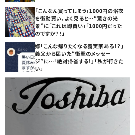
「こんなん買ってしまう」1000円の浴衣
を衝動買い。よく見ると…“驚きの光
景”に「これは即買い」「1000円だった
のですか？！」
嫁「こんな帰りたくなる義実家ある！？」
義父から届いた“衝撃のメッセー
ジ”に…「絶対帰省する！」「私が行きた
い」