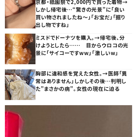
京都・祇園祭で2,000円で買った着物→
しかし帰宅後…“驚きの光景”に「良い
買い物されましたね～」「お宝だ」「掘り
出し物ですね」
ミスドでドーナツを購入。→帰宅後、分
けようとしたら…… 目からウロコの光
景に「サイコーですww」「激しいw」
胸部に違和感を覚えた女性。→医師「異
常はありません」しかしその後…判明し
た”まさかの病”。女性の現在に迫る