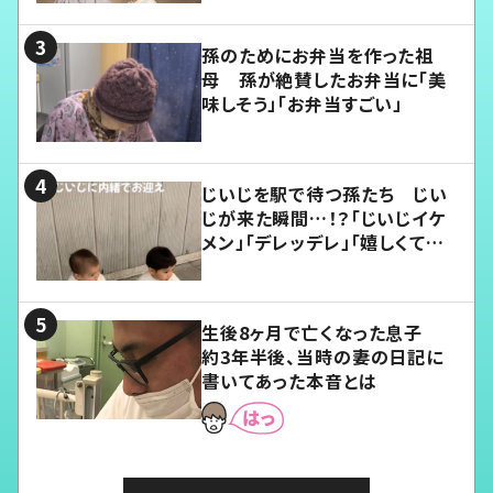
孫のためにお弁当を作った祖
母 孫が絶賛したお弁当に「美
味しそう」「お弁当すごい」
じいじを駅で待つ孫たち じい
じが来た瞬間…！？「じいじイケ
メン」「デレッデレ」「嬉しくて可
愛くてたまらない」「幸せになれ
る」
生後8ヶ月で亡くなった息子
約3年半後、当時の妻の日記に
書いてあった本音とは