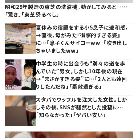
昭和29年製造の東芝の洗濯機。動かしてみると……
「驚き」「東芝恐るべし」
夏休みの宿題をする小5息子に違和感。
→直後、母がみた『衝撃的すぎる姿』
に…「息子くんサイコーww」「吹き出し
ちゃいましたww」
中学生の時に出会うも“別々の道を歩
んでいた”男女。しかし10年後の現在
→”まさかすぎる姿”に…「2人とも遠回
りしたんだね」「素敵過ぎる」
スタバでワッフルを注文した女性。しか
しその後、SNSが騒然とした投稿に…
「知らなかった」「ヤバい安い」