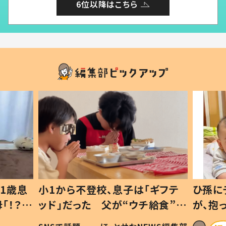
6位以降はこちら
1歳息
小1から不登校、息子は「ギフテ
ひ孫に
「！？」
ッド」だった 父が“ウチ給食”を
が、抱
に「可愛
作り続ける理由とは #令和の親
「涙が