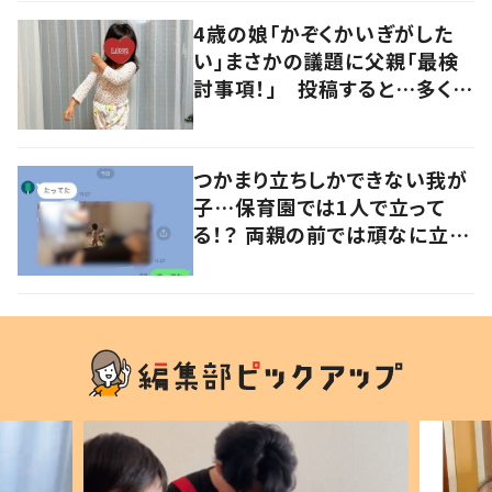
4歳の娘「かぞくかいぎがした
い」まさかの議題に父親「最検
討事項！」 投稿すると…多くの
意見が寄せられる！
つかまり立ちしかできない我が
子…保育園では1人で立って
る！？ 両親の前では頑なに立た
ない1歳児が可愛すぎる…！