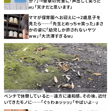
か？」→衝撃の光景に「声出して笑った
ｗ」「天才だと思います」
ママが保育園へお迎えに→2歳息子を
見たら……「先生とめっちゃ笑った」まさ
かの姿に「幼児しか許されないヤツ
ww」「大渋滞すぎるw」
ベンチで休憩していると…遠方に違和感。その後、近付
いてきたモノに……「ぐぅわぁッッッ」「やばいよ…」