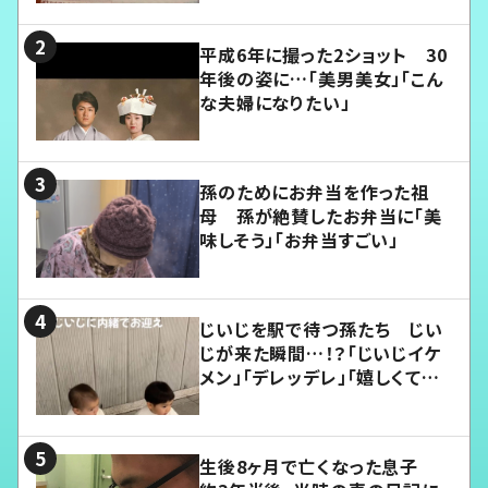
平成6年に撮った2ショット 30
年後の姿に…「美男美女」「こん
な夫婦になりたい」
孫のためにお弁当を作った祖
母 孫が絶賛したお弁当に「美
味しそう」「お弁当すごい」
じいじを駅で待つ孫たち じい
じが来た瞬間…！？「じいじイケ
メン」「デレッデレ」「嬉しくて可
愛くてたまらない」「幸せになれ
る」
生後8ヶ月で亡くなった息子