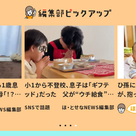
1歳息
小1から不登校、息子は「ギフテ
ひ孫に
「！？」
ッド」だった 父が“ウチ給食”を
が、抱
に「可愛
作り続ける理由とは #令和の親
「涙が
SNSで話題
ほ・とせなNEWS編集部
WS編集部
#令和の子
い」