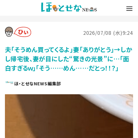
2026/07/08 (水)9:24
夫「そうめん買ってくるよ」妻「ありがとう」→しか
し帰宅後、妻が目にした“驚きの光景”に…「面
白すぎるｗ」「そう……めん……だとっ！！？」
ほ・とせなNEWS編集部