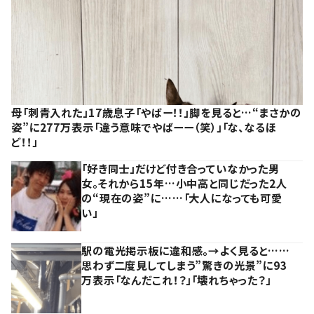
母「刺青入れた」17歳息子「やばー！！」脚を見ると…“まさかの
姿”に277万表示「違う意味でやばーー（笑）」「な、なるほ
ど！！」
「好き同士」だけど付き合っていなかった男
女。それから15年…小中高と同じだった2人
の“現在の姿”に……「大人になっても可愛
い」
駅の電光掲示板に違和感。→よく見ると……
思わず二度見してしまう”驚きの光景”に93
万表示「なんだこれ！？」「壊れちゃった？」