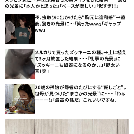
の光景に「本人かと思った」「ベースが美しい」「似すぎ！！」
夜、虫取りに出かけたら“胸元に違和感”→直
後、驚きの光景に…「笑ったｗｗｗ」「ギャップ
ww」
メルカリで買ったズッキーニの種。→土に植え
て3ヶ月放置した結果……『衝撃の光景』に
「ズッキーニも凶器になるのか、、」「野太い
音！笑」
20歳の孫娘が帰省のたびにする“隠しごと”。
祖母が見つけた“まさかの光景”に……「わぁ
ーーー！」「最高の孫だ」「これいいですね」