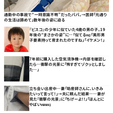
通勤中の事故で“一時意識不明”だったパパ。→医師「元通り
の生活は諦めて」数年後の姿に迫る
『ビスコ』の少年に似ていた4歳の男の子。19
年後の“まさかの姿”に…「似てるｗ」「美形男
子要素持って産まれたのですね」「イケメン！」
7年前に購入した空気清浄機→内部を確認し
たら…衝撃の光景に「怖すぎてゾクッとしまし
た…」
立ち会い出産中…妻「助産師さんに、いきみ
たいって言って！」→夫に頼んだ結果……妻が
見た『衝撃の光景』に「ちげーよ！！」「ほんとに
やばいｗｗｗ」