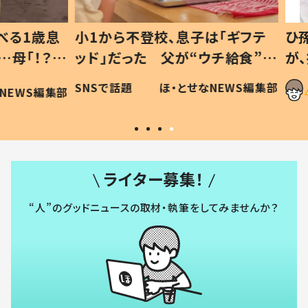
1歳息
小1から不登校、息子は「ギフテ
ひ孫に
「！？」
ッド」だった 父が“ウチ給食”を
が、抱
に「可愛
作り続ける理由とは #令和の親
「涙が
SNSで話題
ほ・とせなNEWS編集部
WS編集部
#令和の子
い」
ライター募集！
“人”のグッドニュースの取材・執筆をしてみませんか？