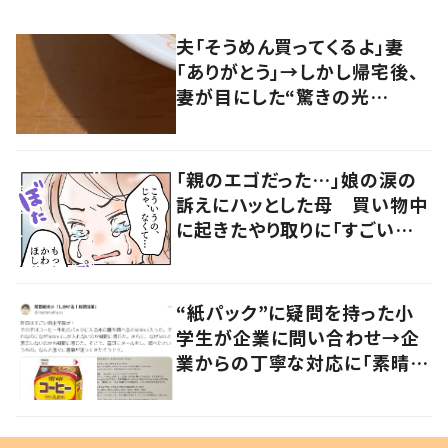
夫「そうめん買ってくるよ」妻
「ありがとう」→しかし帰宅後、
妻が目にした“驚きの光
景”に…「面白すぎるｗ」「そ
う……めん……だとっ！！？」
「親のエゴだった…」娘の涙の
訴えにハッとした母 買い物中
に起きたやり取りに「すごい分
かる」「改めて気付かされた」
“紙パック”に疑問を持った小
学生が企業に問い合わせ→企
業からの丁寧な対応に「素晴ら
しい」の声