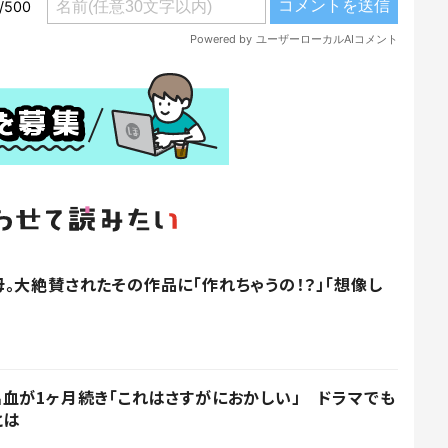
。大絶賛されたその作品に「作れちゃうの！？」「想像し
血が1ヶ月続き「これはさすがにおかしい」 ドラマでも
とは