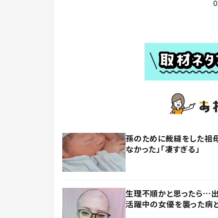
孫のために裁縫をした祖母
なかった」「凄すぎる」
生理不順かと思ったら…出
活躍中の女優を襲った病