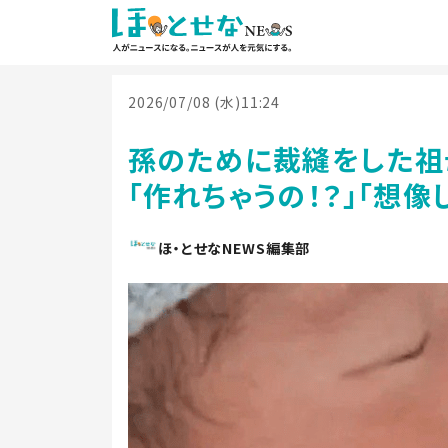
2026/07/08 (水)11:24
孫のために裁縫をした祖
「作れちゃうの！？」「想像
ほ・とせなNEWS編集部