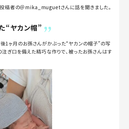
稿者の＠mika_muguetさんに話を聞きました。
た“ヤカン帽”
、生後1ヶ月のお孫さんがかぶった“ヤカンの帽子”の写
の注ぎ口を備えた精巧な作りで、被ったお孫さんはす