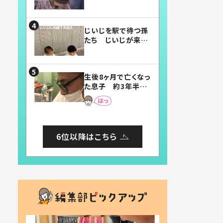
賛したお弁当に「美
味しそう」「お弁当す
ごい」
じいじを駅で待つ孫
たち じいじが来た
瞬間…！？「じいじイ
ケメン」「デレッデレ」
「嬉しくて可愛くてた
生後8ヶ月で亡くなっ
まらない」「幸せにな
た息子 約3年半
れる」
後、当時の妻の日記
に書いてあった本音
とは
6位以降はこちら