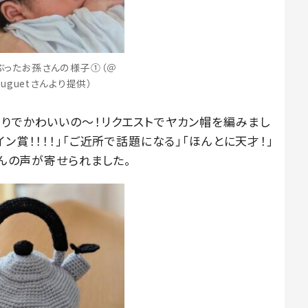
ぶったお孫さんの様子①（＠
muguetさんより提供）
くりでかわいいの～！リクエストでヤカン帽を編みまし
ン賞！！！！」「ご近所で話題になる」「ほんとに天才！」
さんの声が寄せられました。